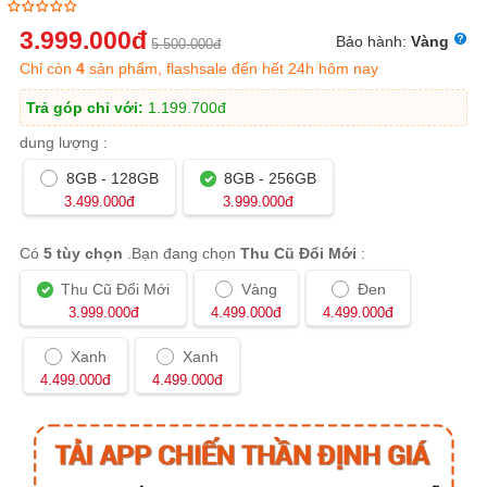
3.999.000
đ
Bảo hành:
Vàng
5.500.000
đ
Chỉ còn
4
sản phẩm, flashsale đến hết 24h hôm nay
Trả góp chỉ với:
1.199.700
đ
dung lượng :
8GB - 128GB
8GB - 256GB
đ
đ
3.499.000
3.999.000
Có
5 tùy chọn
.Bạn đang chọn
Thu Cũ Đổi Mới
:
Thu Cũ Đổi Mới
Vàng
Đen
đ
đ
đ
3.999.000
4.499.000
4.499.000
Xanh
Xanh
đ
đ
4.499.000
4.499.000