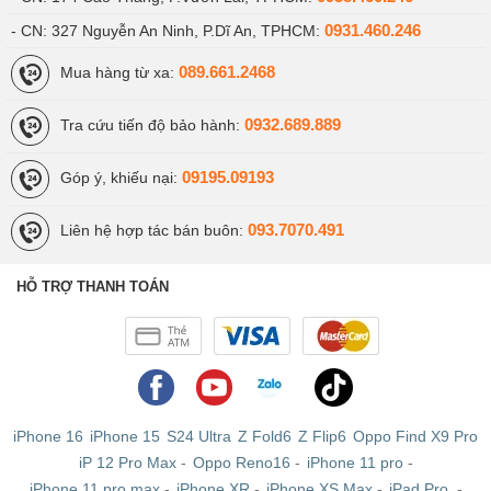
0931.460.246
- CN: 327 Nguyễn An Ninh, P.Dĩ An, TPHCM:
089.661.2468
Mua hàng từ xa:
Có nên mua Galaxy A15 4G không?
Chắc chắn là có, với cấu hình ngon giá tốt như vậy thì đó là một
0932.689.889
Tra cứu tiến độ bảo hành:
trong những sự lựa chọn tuyệt vời.
Theo mình đánh giá Galaxy A15 5G ra mắt năm 2023, nếu bạn sử
09195.09193
Góp ý, khiếu nại:
dụng thêm 2-3 năm nữa cấu hình vẫn sẽ còn mượt và tốt. Nếu bạn
không biết nên mua con nào ngon bổ rẻ thì có thể tham khảo dòng
093.7070.491
Liên hệ hợp tác bán buôn:
điện thoại này.
Nếu bạn vẫn đang lăn tăn chưa biết mua mẫu điện thoại nào vừa
HỖ TRỢ THANH TOÁN
rẻ vừa xịn thì có thể tham khảo dòng Samsung Galaxy A15 4G
(8GB - 128GB) tại Viettablet.com. Chắc chắn không làm bạn thất
vọng.
iPhone 16
iPhone 15
S24 Ultra
Z Fold6
Z Flip6
Oppo Find X9 Pro
iP 12 Pro Max
-
Oppo Reno16
-
iPhone 11 pro
-
iPhone 11 pro max
-
iPhone XR
-
iPhone XS Max
-
iPad Pro
-