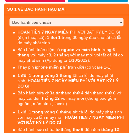
SỐ 1 VỀ BẢO HÀNH HẬU MÃI
HOÀN TIỀN 7 NGÀY MIỄN PHÍ
VỚI BẤT KỲ LÝ DO GÌ
(điện thoại cũ)
. 1 đổi 1
trong 30 ngày đầu cho tất cả lỗi
do máy phát sinh.
Bảo hành toàn diện cả
nguồn
và
màn hình
trong
6
tháng
với máy cũ, 2
tháng
với máy mới với tất cả lỗi do
máy phát sinh (Áp dụng từ 1/10/2022).
Thay pin iphone
miễn phí trọn đời
(có vcare 1-1)
1 đổi 1 trong vòng 3 tháng
tất cả lỗi do máy phát
sinh,
HOÀN TIỀN 7 NGÀY MIỄN PHÍ VỚI BẤT KỲ LÝ
DO GÌ
.
Bảo hành sửa chữa từ tháng
thứ 4
đến tháng
thứ 6
với
máy cũ, đến
tháng 12
với máy mới (không bao gồm
nguồn , màn hình , faceid)
1 đổi 1 trong vòng 6 tháng
tất cả lỗi do máy phát sinh
với máy cũ lẫn máy mới,
HOÀN TIỀN 7 NGÀY MIỄN PHÍ
VỚI BẤT KỲ LÝ DO GÌ
.
Bảo hành sửa chữa từ tháng
thứ 6
đến đến
tháng 12