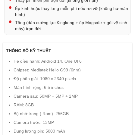
Thay pin miễn phí trọn đời (không giới hạn)
Ép kính hoặc thay lưng miễn phí nếu rơi vỡ (không hư màn
hình)
Tặng (dán cường lực Kingkong + ốp Magsafe + gói vệ sinh
máy) trọn đời
THÔNG SỐ KỸ THUẬT
Hệ điều hành: Android 14, One UI 6
Chipset: Mediatek Helio G99 (6nm)
Độ phân giải: 1080 x 2340 pixels
Màn hình rộng: 6.5 inches
Camera sau: 50MP + 5MP + 2MP
RAM: 8GB
Bộ nhớ trong ( Rom): 256GB
Camera trước: 13MP
Dung lượng pin: 5000 mAh