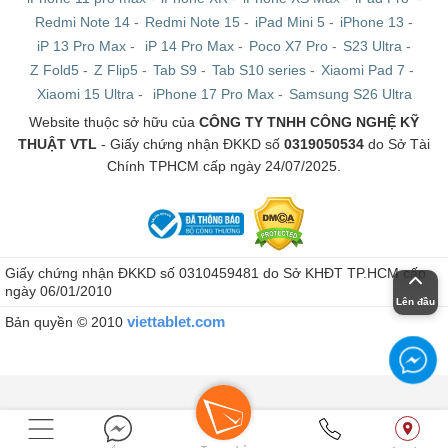
Redmi Note 14
-
Redmi Note 15
-
iPad Mini 5
-
iPhone 13
-
iP 13 Pro Max
-
iP 14 Pro Max
-
Poco X7 Pro
-
S23 Ultra
-
Z Fold5
-
Z Flip5
-
Tab S9
-
Tab S10 series
-
Xiaomi Pad 7
-
Xiaomi 15 Ultra
-
iPhone 17 Pro Max
-
Samsung S26 Ultra
Website thuộc sở hữu của
CÔNG TY TNHH CÔNG NGHỆ KỸ
THUẬT VTL
- Giấy chứng nhận ĐKKD số
0319050534
do Sở Tài
Chính TPHCM cấp ngày 24/07/2025.
Giấy chứng nhận ĐKKD số 0310459481 do Sở KHĐT TP.HCM cấp
ngày 06/01/2010
Lên đầu
viettablet.com
Bản quyền © 2010