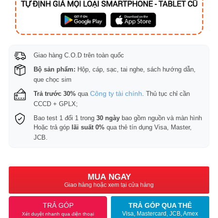
Giao hàng C.O.D trên toàn quốc
Bộ sản phẩm:
Hộp, cáp, sạc, tai nghe, sách hướng dẫn,
que chọc sim
Công ty tài chính
Trả trước 30%
qua
. Thủ tục chỉ cần
CCCD + GPLX;
Bao test 1 đổi 1 trong
30 ngày
bao gồm nguồn và màn hình
Hoặc trả góp
lãi suất 0%
qua thẻ tín dụng Visa, Master,
JCB.
MUA NGAY
Giao hàng hoặc xem tại cửa hàng
TRẢ GÓP
TRẢ GÓP QUA THẺ
Visa, Mastercard, JCB, Amex
Xét duyệt nhanh qua điện thoại