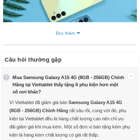
Đọc thêm
Câu hỏi thường gặp
Thiết kế đẹp mắt, ấn tượng
Mua Samsung Galaxy A15 4G (8GB - 256GB) Chính
Theo đánh giá từ người dùng, Galaxy A15 4G có ngoại hình khá
Hãng tại Viettablet thấy tặng ít phụ kiện hơn một
giống với phiên bản tiền nhiệm Galaxy A14. Được thiết kế đẹp mắt
số nơi khác?
với 3 camera được sắp xếp ngay ngắn theo chiều dọc kế bên đèn
flash LED.Phía trước, màn hình được thiết kế hình “giọt nước”
Vì Viettablet đã giảm giá bán
Samsung Galaxy A15 4G
chứa camera selfie.
(8GB - 256GB) Chính Hãng
rất sâu rồi, cùng với đó, phụ
Khung viền của máy vuông vức hơn trước thay vì có hình bầu,đem
kiện tại Viettablet đều là hàng chất lượng cao nên chỉ ưu
lại cho người dùng cảm giác gọn gàng hơn so với thế hệ trước mà
đãi giảm giá khi mua kèm. Một số đơn vị bán tặng kèm phụ
vẫn giữ lại được cảm giác cầm nắm trên tay.
kiện là hàng kém chất lượng có giá rất thấp.