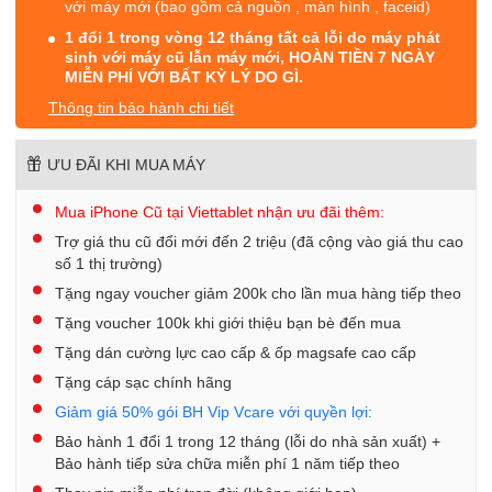
với máy mới (bao gồm cả nguồn , màn hình , faceid)
1 đổi 1 trong vòng 12 tháng tất cả lỗi do máy phát
sinh với máy cũ lẫn máy mới, HOÀN TIỀN 7 NGÀY
MIỄN PHÍ VỚI BẤT KỲ LÝ DO GÌ.
Thông tin bảo hành chi tiết
ƯU ĐÃI KHI MUA MÁY
Mua iPhone Cũ tại Viettablet nhận ưu đãi thêm:
Trợ giá thu cũ đổi mới đến 2 triệu (đã cộng vào giá thu cao
số 1 thị trường)
Tặng ngay voucher giảm 200k cho lần mua hàng tiếp theo
Tặng voucher 100k khi giới thiệu bạn bè đến mua
Tặng dán cường lực cao cấp & ốp magsafe cao cấp
Tặng cáp sạc chính hãng
Giảm giá 50% gói BH Vip Vcare với quyền lợi:
Bảo hành 1 đổi 1 trong 12 tháng (lỗi do nhà sản xuất) +
Bảo hành tiếp sửa chữa miễn phí 1 năm tiếp theo