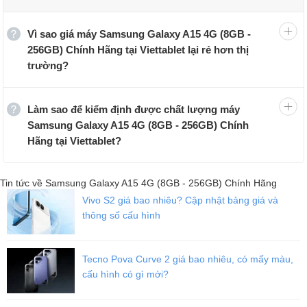
Phần dưới nắp máy, được trang bị chipset MediaTek Helio G99,
giúp máy hoạt động tốt hơn cho các tác vụ hàng ngày.
Vì sao giá máy Samsung Galaxy A15 4G (8GB -
Kích thước màn hình lớn, trải nghiệm thú vị hơn
256GB) Chính Hãng tại Viettablet lại rẻ hơn thị
Với kích thước 6.5 inch, được trang bị tấm nền Super AMOLED
trường?
thay vì PLS LCD như thế hệ trước. Điều này giúp cho chiếc
smartphone này có khả năng hiển thị hình ảnh chân thực, sống
động và đồng thời giúp cho sản phẩm có sức cạnh tranh hơn so
Làm sao để kiểm định được chất lượng máy
với các đối thủ cùng phân khúc. Một điểm đáng chú ý, Galaxy A15
Samsung Galaxy A15 4G (8GB - 256GB) Chính
4G độ phân giải của màn hình là Full HD+ và tần số quét 90 Hz vì
Hãng tại Viettablet?
vậy đem đến cảm giác vuốt chạm mượt mà hơn.
Tin tức về Samsung Galaxy A15 4G (8GB - 256GB) Chính Hãng
Vivo S2 giá bao nhiêu? Cập nhật bảng giá và
thông số cấu hình
Tecno Pova Curve 2 giá bao nhiêu, có mấy màu,
cấu hình có gì mới?