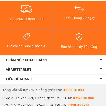
đoán, đơn giản.
Hiện tại đang có mức giá bao nhiêu?
Hiện tại trên thị trường đang có mức giá cho các phiên bản
1 đổi 1 trong 30 ngày
Samsung Galaxy A15 4G cho bộ nhớ RAM 8 GB và bộ nhớ trong
Vận chuyển toàn quốc
128 GB: Màu Xanh, màu Vàng, màu Đen với giá 4.990.000 đồng.
Tuy nhiên tại Viettablet.com đang có mức giá giảm sâu cho các
màu và dung lượng: Màu Đen, màu Xanh, màu Vàng giá chỉ
4.290.000đ.
Giá chuẩn, không sốc giá
Bảo hành máy 12 tháng
CHĂM SÓC KHÁCH HÀNG
VỀ VIETTABLET
LIÊN HỆ NHANH
Tổng đài hỗ trợ - mua hàng
:
0938.060.080
(miễn phí)
0934.060.080
- CN: 27 Lê Văn Việt, P.Tăng Nhơn Phú, HCM:
0938.460.246
- CN: 174 Cao Thắng, P.Vườn Lài, TPHCM: