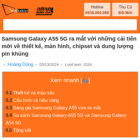
Hotline
Thu Cũ
0938.060.080
Đổi Mới
Samsung Galaxy A55 5G ra mắt với những cải tiến
mới về thiết kế, màn hình, chipset và dung lượng
pin khủng
Hoàng Dũng
03/13/2024
Lượt xem:
1034
Xem nhanh
[
]
Ẩn
0.1
Thiết kế và màu sắc
0.2
Cấu hình và hiệu năng
0.3
Bảng giá Samsung Galaxy A55 vừa ra mắt
0.4
So sánh Samsung Galaxy A55 5G và Samsung Galaxy
A54 5G
0.5
Tổng kết