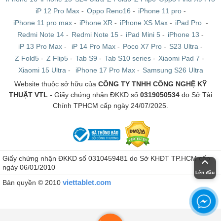
iP 12 Pro Max
-
Oppo Reno16
-
iPhone 11 pro
-
iPhone 11 pro max
-
iPhone XR
-
iPhone XS Max
-
iPad Pro
-
Redmi Note 14
-
Redmi Note 15
-
iPad Mini 5
-
iPhone 13
-
iP 13 Pro Max
-
iP 14 Pro Max
-
Poco X7 Pro
-
S23 Ultra
-
Z Fold5
-
Z Flip5
-
Tab S9
-
Tab S10 series
-
Xiaomi Pad 7
-
Xiaomi 15 Ultra
-
iPhone 17 Pro Max
-
Samsung S26 Ultra
Website thuộc sở hữu của
CÔNG TY TNHH CÔNG NGHỆ KỸ
THUẬT VTL
- Giấy chứng nhận ĐKKD số
0319050534
do Sở Tài
Chính TPHCM cấp ngày 24/07/2025.
Giấy chứng nhận ĐKKD số 0310459481 do Sở KHĐT TP.HCM cấp
ngày 06/01/2010
Lên đầu
viettablet.com
Bản quyền © 2010