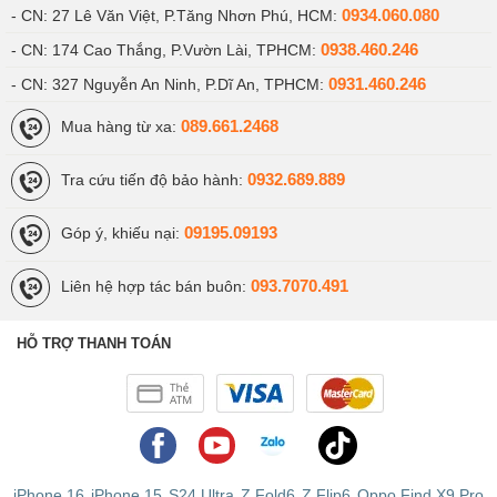
0934.060.080
- CN: 27 Lê Văn Việt, P.Tăng Nhơn Phú, HCM:
0938.460.246
- CN: 174 Cao Thắng, P.Vườn Lài, TPHCM:
0931.460.246
- CN: 327 Nguyễn An Ninh, P.Dĩ An, TPHCM:
089.661.2468
Mua hàng từ xa:
0932.689.889
Tra cứu tiến độ bảo hành:
09195.09193
Góp ý, khiếu nại:
093.7070.491
Liên hệ hợp tác bán buôn:
HỖ TRỢ THANH TOÁN
iPhone 16
iPhone 15
S24 Ultra
Z Fold6
Z Flip6
Oppo Find X9 Pro