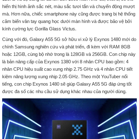
hiển thị hình ảnh sắc nét, màu sắc tươi tắn và chuyển động mượt
mà. Hơn nữa, chiếc smartphone này cũng được trang bị hệ thống
cảm biến vân tay quang học dưới màn hình và được bảo vệ bởi
kính cường lực Gorilla Glass Victus.
Cùng với đó, Galaxy A55 5G sở hữu vi xử lý Exynos 1480 mới do
chính Samsung nghiên cứu và phát triển, đi kèm với RAM 8GB
hoặc 12GB, cùng bộ nhớ trong là 128GB và 256GB. Con chip này
là bản nâng cấp của Exynos 1380 với 8 nhân CPU bao gồm: 4
nhân CPU hiệu suất cao xung nhịp 2.75 GHz và 4 nhân CPU tiết
kiệm năng lượng xung nhịp 2.05 GHz. Theo một YouTuber nổi
tiếng, con chip Exynos 1480 sẽ giúp Galaxy A55 5G đáp ứng tốt
được đa số các nhu cầu sử dụng khác nhau của người dùng.