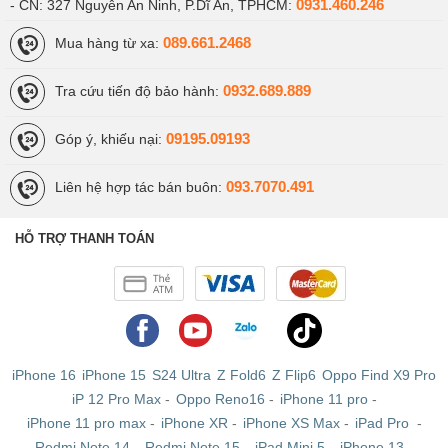
0931.460.246
- CN: 327 Nguyễn An Ninh, P.Dĩ An, TPHCM:
089.661.2468
Mua hàng từ xa:
0932.689.889
Tra cứu tiến độ bảo hành:
09195.09193
Góp ý, khiếu nại:
093.7070.491
Liên hệ hợp tác bán buôn:
HỖ TRỢ THANH TOÁN
iPhone 16
iPhone 15
S24 Ultra
Z Fold6
Z Flip6
Oppo Find X9 Pro
iP 12 Pro Max
-
Oppo Reno16
-
iPhone 11 pro
-
iPhone 11 pro max
-
iPhone XR
-
iPhone XS Max
-
iPad Pro
-
Redmi Note 14
-
Redmi Note 15
-
iPad Mini 5
-
iPhone 13
-