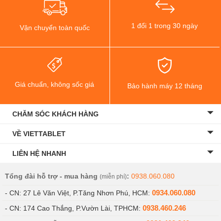
1 đổi 1 trong 30 ngày
Vận chuyển toàn quốc
Giá chuẩn, không sốc giá
Bảo hành máy 12 tháng
CHĂM SÓC KHÁCH HÀNG
VỀ VIETTABLET
LIÊN HỆ NHANH
Tổng đài hỗ trợ - mua hàng
:
0938.060.080
(miễn phí)
0934.060.080
- CN: 27 Lê Văn Việt, P.Tăng Nhơn Phú, HCM:
0938.460.246
- CN: 174 Cao Thắng, P.Vườn Lài, TPHCM: