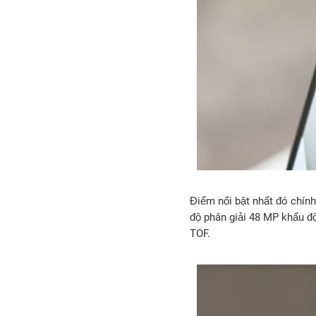
Điểm nổi bật nhất đó chín
độ phân giải 48 MP khẩu độ
TOF.