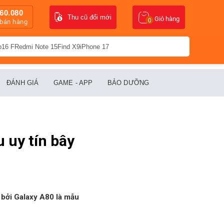
60.080
Thu cũ đổi mới
Giỏ hàng
0
 bán hàng
o16 F
Redmi Note 15
Find X9
iPhone 17
ĐÁNH GIÁ
GAME - APP
BẢO DƯỠNG
 uy tín bây
c bởi Galaxy A80 là mẫu