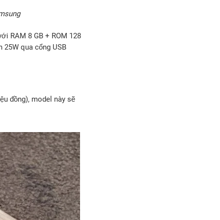
Samsung
 với RAM 8 GB + ROM 128
nh 25W qua cổng USB
iệu đồng), model này sẽ