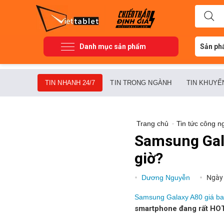
Danh mục sản phẩm
Sản ph
TIN NHANH 24/7
TIN TRONG NGÀNH
TIN KHUYẾ
Trang chủ
-
Tin tức công n
Samsung Gala
giờ?
Dương Nguyễn
Ngày
Samsung Galaxy A80 giá ba
smartphone đang rất HOT