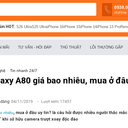
0938.0
Hotline
ẩm HOT:
S26 Ultra
S25 Ultra
iPhone 16
iPhone 15
iPhone 14
iPhone 13 Pro
Ren
N MÃI
TƯ VẤN - HỎI ĐÁP
THỦ THUẬT
LỖI THƯỜNG GẶP
ghệ
-
Tin nhanh 24/7
xy A80 giá bao nhiêu, mua ở đâu
 đăng:
04/11/2019
Lượt xem:
17457
, mua ở đâu uy tín? là câu hỏi được nhiều người thắc mắ
o nhiêu
 khi sở hữu camera trượt xoay độc đáo