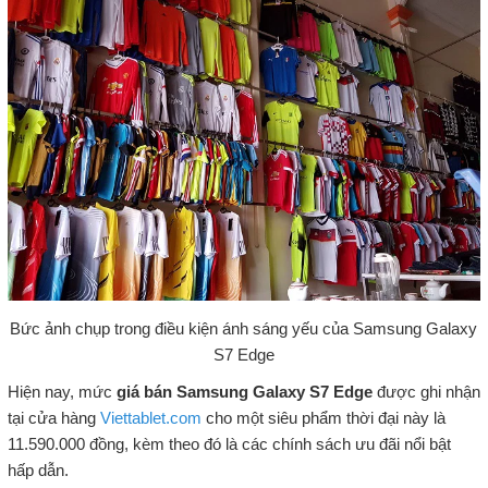
Bức ảnh chụp trong điều kiện ánh sáng yếu của Samsung Galaxy
S7 Edge
Hiện nay, mức
giá bán Samsung Galaxy S7 Edge
được ghi nhận
tại cửa hàng
Viettablet.com
cho một siêu phẩm thời đại này là
11.590.000 đồng, kèm theo đó là các chính sách ưu đãi nổi bật
hấp dẫn.