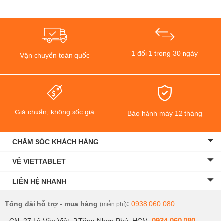
1 đổi 1 trong 30 ngày
Vận chuyển toàn quốc
Giá chuẩn, không sốc giá
Bảo hành máy 12 tháng
CHĂM SÓC KHÁCH HÀNG
VỀ VIETTABLET
LIÊN HỆ NHANH
Tổng đài hỗ trợ - mua hàng
:
0938.060.080
(miễn phí)
0934.060.080
- CN: 27 Lê Văn Việt, P.Tăng Nhơn Phú, HCM: