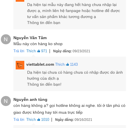
lõi
có hiệu năng ổn định, mạnh mẽ nhất với lõi Cortex-A53, và chip
Dạ hiện tại mẫu này đang hết hàng chưa nhập lại
GPU đồ họa
PowerVR GE8320
.
được ạ, mình liên hệ fanpage hoặc hotline để được
tư vấn sản phẩm khác tương đương ạ
Kết hợp với chip là bộ nhớ
RAM 3GB/ ROM 32GB
và 1 bản nâng
Thông tin đến bạn
cấp RAM 4GB/ ROM 64GB để người dùng dễ dàng lựa chọn tùy
thuộc vào nhu cầu sử dụng của mình. Đặc biệt giống với
Samsung
Nguyễn Văn Tâm
Galaxy Tab S7 FE
, Galaxy Tab A7 Lite cũng hỗ trợ thẻ nhớ ngoài
N
Mẫu này còn hàng ko shop
microSD
lên đến 1TB.
|
Trả lời
Thích
971
Ngày đăng:
09/23/2021
viettablet.com
Thích
1143
Dạ hiện tại chưa có hàng chưa có nhập được do ảnh
hưởng của dịch ạ
Thông tin đến bạn!
Nguyễn anh tùng
N
còn hàng không ạ? gọi hotline không ai nghe. tôi ở tân phú có
giao được không hay tới mua trực tiếp
|
Trả lời
Thích
1010
Ngày đăng:
09/16/2021