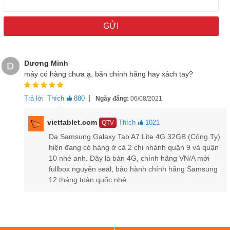
Samsung Galaxy Tab A7 Lite được trang bị 1 khe cắm SIM 4G tiện
lợi, kết nối mạng mọi lúc mọi nơi
Dương Minh
Camera Samsung Galaxy Tab A7 Lite chụp ảnh
D
máy có hàng chưa ạ, bản chính hãng hay xách tay?
đẹp
|
Về khả năng chụp ảnh, mặc dù không phải là tính năng tốt nhất,
Trả lời
Thích
880
Ngày đăng:
06/08/2021
nhưng với tầm giá và phân khúc mà Samsung Galaxy Tab A7 Lite
được định hình, máy đang sở hữu cụm camera khá tốt. Đó là cảm
viettablet.com
Thích
1021
QTV
biến
camera chính 8MP
ở mặt lưng được hỗ trợ
lấy nét tự động
,
Dạ Samsung Galaxy Tab A7 Lite 4G 32GB (Công Ty)
có thể lưu lại hình ảnh hàng ngày nhanh chóng.
hiện đang có hàng ở cả 2 chi nhánh quận 9 và quận
10 nhé anh. Đây là bản 4G, chính hãng VN/A mới
fullbox nguyên seal, bảo hành chính hãng Samsung
12 tháng toàn quốc nhé