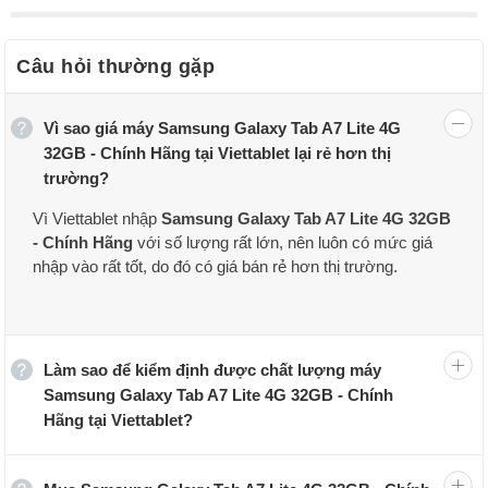
Câu hỏi thường gặp
Thiết kế Samsung Galaxy Tab A7 Lite nhỏ gọn
Vì sao giá máy Samsung Galaxy Tab A7 Lite 4G
Về thiết kế,
Galaxy Tab A7 Lite
có phong cách thiết kế nhỏ gọn
32GB - Chính Hãng tại Viettablet lại rẻ hơn thị
thanh mảnh,
mặt lưng và khung máy
được hoàn thiện bằng
kim
trường?
loại cao cấp
, chắc chắn.
Kích thước màn hình nhỏ
tiện lợi cho
việc cầm nắm và thao tác bằng 1 tay.
Vì Viettablet nhập
Samsung Galaxy Tab A7 Lite 4G 32GB
- Chính Hãng
với số lượng rất lớn, nên luôn có mức giá
nhập vào rất tốt, do đó có giá bán rẻ hơn thị trường.
Làm sao để kiểm định được chất lượng máy
Samsung Galaxy Tab A7 Lite 4G 32GB - Chính
Hãng tại Viettablet?