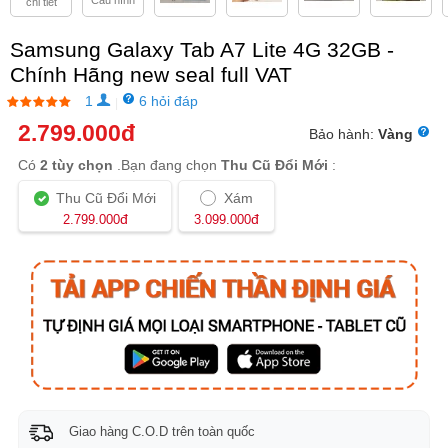
Cấu hình
chi tiết
Samsung Galaxy Tab A7 Lite 4G 32GB -
Chính Hãng new seal full VAT
1
6 hỏi đáp
|
2.799.000
đ
Bảo hành:
Vàng
Có
2 tùy chọn
.Bạn đang chọn
Thu Cũ Đổi Mới
:
Thu Cũ Đổi Mới
Xám
đ
đ
2.799.000
3.099.000
Giao hàng C.O.D trên toàn quốc