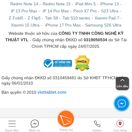
Redmi Note 14
-
Redmi Note 15
-
iPad Mini 5
-
iPhone 13
-
iP 13 Pro Max
-
iP 14 Pro Max
-
Poco X7 Pro
-
S23 Ultra
-
Z Fold5
-
Z Flip5
-
Tab S9
-
Tab S10 series
-
Xiaomi Pad 7
-
Xiaomi 15 Ultra
-
iPhone 17 Pro Max
-
Samsung S26 Ultra
Website thuộc sở hữu của
CÔNG TY TNHH CÔNG NGHỆ KỸ
THUẬT VTL
- Giấy chứng nhận ĐKKD số
0319050534
do Sở Tài
Chính TPHCM cấp ngày 24/07/2025.
Giấy chứng nhận ĐKKD số 0310459481 do Sở KHĐT TP.HCM cấp
ngày 06/01/2010
Lên đầu
viettablet.com
Bản quyền © 2010
Trang chủ
Danh Mục
Nhắn tin
Hotline
Cửa hàng