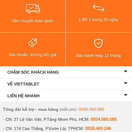
1 đổi 1 trong 30 ngày
Vận chuyển toàn quốc
Giá chuẩn, không sốc giá
Bảo hành máy 12 tháng
Camera đơn của Samsung Galaxy Tab A7 Lite
CHĂM SÓC KHÁCH HÀNG
VỀ VIETTABLET
LIÊN HỆ NHANH
Tổng đài hỗ trợ - mua hàng
:
0938.060.080
(miễn phí)
0934.060.080
- CN: 27 Lê Văn Việt, P.Tăng Nhơn Phú, HCM:
0938.460.246
- CN: 174 Cao Thắng, P.Vườn Lài, TPHCM: