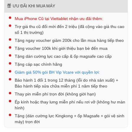
ƯU ĐÃI KHI MUA MÁY
Mua iPhone Cũ tại Viettablet nhận ưu đãi thêm:
Trợ giá thu cũ đổi mới đến 2 triệu (đã cộng vào giá thu cao
số 1 thị trường)
Tặng ngay voucher giảm 200k cho lần mua hàng tiếp theo
Tặng voucher 100k khi giới thiệu bạn bè đến mua
Tặng dán cường lực cao cấp & ốp magsafe cao cấp
Tặng cáp sạc chính hãng
Giảm giá 50% gói BH Vip Vcare với quyền lợi:
Bảo hành 1 đổi 1 trong 12 tháng (lỗi do nhà sản xuất) +
Bảo hành tiếp sửa chữa miễn phí 1 năm tiếp theo
Thay pin miễn phí trọn đời (không giới hạn)
Ép kính hoặc thay lưng miễn phí nếu rơi vỡ (không hư màn
hình)
Tặng (dán cường lực Kingkong + ốp Magsafe + gói vệ sinh
máy) trọn đời