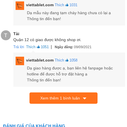
viettablet.com
Thích
1031
Dạ mẫu này đang tạm cháy hàng chưa có lại ạ
Viên pin Samsung Galaxy Tab A7 Lite khủng
Thông tin đến bạn!
Máy tính bảng Samsung Galaxy Tab A7 Lite đươc trang bị
viên pin
5.100 mAh
to lớn với cổng USB-C hỗ trợ
sạc nhanh 15W
. Tuy
Tài
T
nhiên bạn sẽ phải mua kèm củ sạc nếu vẫn chưa sở hữu sẵn vì
Quận 12 có giao được không shop ơi.
Samsung sẽ không tặng kèm sạc cho máy đâu.
|
Trả lời
Thích
1051
Ngày đăng:
09/09/2021
viettablet.com
Thích
1058
Dạ giao hàng được ạ, bạn liên hệ fanpage hoặc
hotline để được hỗ trợ đặt hàng ạ
Thông tin đến bạn!
Xem thêm 1 bình luân
ĐÁNH GIÁ CỦA KHÁCH HÀNG