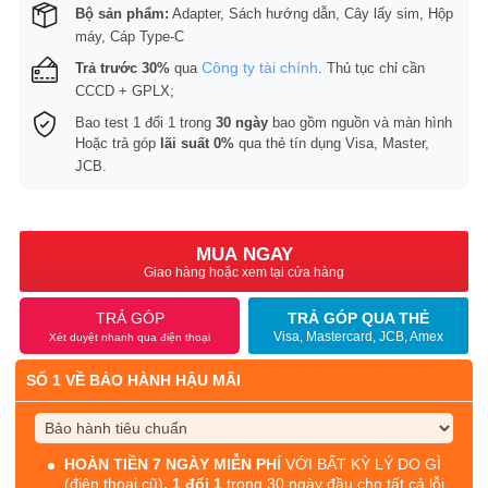
Bộ sản phẩm:
Adapter, Sách hướng dẫn, Cây lấy sim, Hộp
máy, Cáp Type-C
Công ty tài chính
Trả trước 30%
qua
. Thủ tục chỉ cần
CCCD + GPLX;
Bao test 1 đổi 1 trong
30 ngày
bao gồm nguồn và màn hình
Hoặc trả góp
lãi suất 0%
qua thẻ tín dụng Visa, Master,
JCB.
MUA NGAY
Giao hàng hoặc xem tại cửa hàng
TRẢ GÓP
TRẢ GÓP QUA THẺ
Visa, Mastercard, JCB, Amex
Xét duyệt nhanh qua điện thoại
SỐ 1 VỀ BẢO HÀNH HẬU MÃI
HOÀN TIỀN 7 NGÀY MIỄN PHÍ
VỚI BẤT KỲ LÝ DO GÌ
(điện thoại cũ)
. 1 đổi 1
trong 30 ngày đầu cho tất cả lỗi