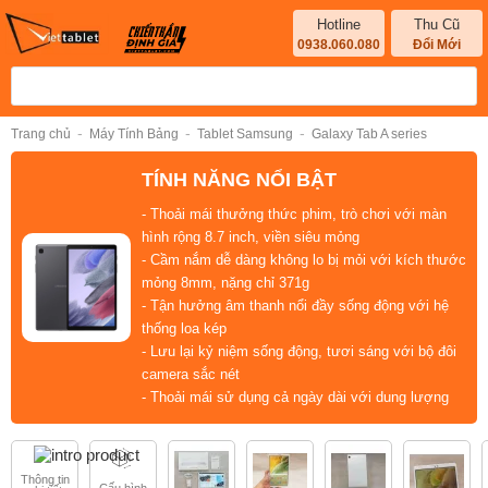
Hotline
Thu Cũ
0938.060.080
Đổi Mới
-
-
-
Trang chủ
Máy Tính Bảng
Tablet Samsung
Galaxy Tab A series
TÍNH NĂNG NỔI BẬT
- Thoải mái thưởng thức phim, trò chơi với màn
hình rộng 8.7 inch
, viền
siêu mỏng
- Cầm nắm dễ dàng không lo bị mỏi với kích thước
mỏng 8mm
, nặng chỉ 371g
- Tận hưởng
âm thanh nổi
đầy sống động với
hệ
thống loa kép
- Lưu lại kỷ niệm
sống động, tươi sáng
với bộ đôi
camera sắc nét
- Thoải mái sử dụng cả ngày dài với dung lượng
pin lớn
5100 mAh
Thông tin