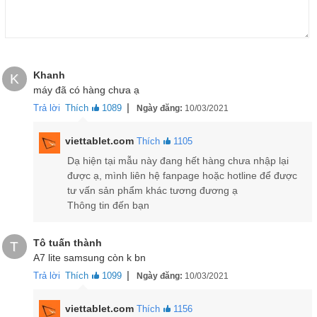
máy
15:9
tối ưu hóa khung ảnh hiển thị rất tốt.
Khanh
K
máy đã có hàng chưa ạ
|
Trả lời
Thích
1089
Ngày đăng:
10/03/2021
viettablet.com
Thích
1105
Dạ hiện tại mẫu này đang hết hàng chưa nhập lại
được ạ, mình liên hệ fanpage hoặc hotline để được
tư vấn sản phẩm khác tương đương ạ
Thông tin đến bạn
Tô tuấn thành
T
Màn hình Samsung Galaxy Tab A7 Lite hiển thị rõ nét, màu sắc hài
A7 lite samsung còn k bn
hòa
|
Trả lời
Thích
1099
Ngày đăng:
10/03/2021
Sức mạnh bên trong của Samsung Galaxy Tab A7 Lite được cung
viettablet.com
Thích
1156
cấp bởi chip
chip xử lý Helio P22T
thế hệ mới. Đây là dòng
chip 8