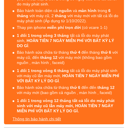
do máy phát sinh.
Bảo hành toàn diện cả
nguồn
và
màn hình
trong
6
tháng
với máy cũ, 2
tháng
với máy mới với tất cả lỗi do
máy phát sinh (Áp dụng từ 1/10/2022).
Thay pin iphone
miễn phí trọn đời
(có vcare 1-1)
1 đổi 1 trong vòng 3 tháng
tất cả lỗi do máy phát
sinh,
HOÀN TIỀN 7 NGÀY MIỄN PHÍ VỚI BẤT KỲ LÝ
DO GÌ
.
Bảo hành sửa chữa từ tháng
thứ 4
đến tháng
thứ 6
với
máy cũ, đến
tháng 12
với máy mới (không bao gồm
nguồn , màn hình , faceid)
1 đổi 1 trong vòng 6 tháng
tất cả lỗi do máy phát sinh
với máy cũ lẫn máy mới,
HOÀN TIỀN 7 NGÀY MIỄN PHÍ
VỚI BẤT KỲ LÝ DO GÌ
.
Bảo hành sửa chữa từ tháng
thứ 6
đến đến
tháng 12
với máy mới (bao gồm cả nguồn , màn hình , faceid)
1 đổi 1 trong vòng 12 tháng tất cả lỗi do máy phát
sinh với máy cũ lẫn máy mới, HOÀN TIỀN 7 NGÀY
MIỄN PHÍ VỚI BẤT KỲ LÝ DO GÌ.
Thông tin bảo hành chi tiết