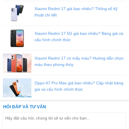
Xiaomi Redmi 17 giá bao nhiêu? Thông số kỹ
thuật chi tiết
Xiaomi Redmi 17 5G giá bao nhiêu? Bảng giá và
cấu hình chính thức
Samsung Galaxy Tab A7 Lite mỏng nhẹ
Xiaomi Redmi 17 có mấy màu? Hướng dẫn chọn
Các cạnh máy, 4 góc được bo tròn tinh tế giúp tăng khả năng cầm
màu theo phong thủy
nắm, tạo cảm giác thoải mái khi sử dụng, cũng như cầm 1 tay.
Khác với
Samsung Galaxy Tab A7 (2020)
, Galaxy Tab A7 Lite được
cách điệu viền nhựa Ăngten ở cạnh trên thay vì chạy dọc theo cạnh
Oppo A7 Pro Max giá bao nhiêu? Cập nhật bảng
phải sát camera chính ở mặt lưng.
giá và cấu hình chính thức
Cấu hình Samsung Galaxy Tab A7 Lite mạnh mẽ,
ổn định
HỎI ĐÁP VÀ TƯ VẤN
Về
cấu hình
, Tab A7 Lite có thể sẽ được tích hợp
màn hình LCD
nhỏ chỉ với
8.7 inch
, tích hợp công nghệ hỗ trợ
thao tác bằng 1
tay
. Màn hình này có
độ phân giải 1.340 x 800 px
, tỷ lệ khung