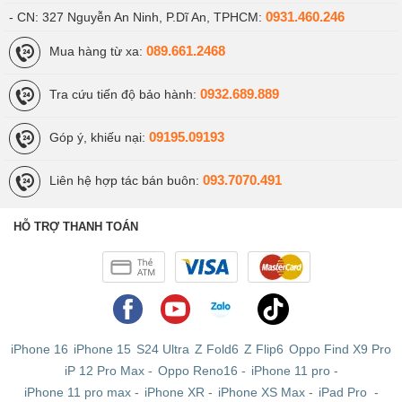
0931.460.246
- CN: 327 Nguyễn An Ninh, P.Dĩ An, TPHCM:
089.661.2468
Mua hàng từ xa:
Camera trước của Samsung Galaxy Tab A7 Lite
0932.689.889
Tra cứu tiến độ bảo hành:
Ở mặt trước máy sở hữu
camera selfie 2MP
không có gì đặc sắc,
09195.09193
Góp ý, khiếu nại:
nhưng nó vẫn hỗ trợ gọi video khá sắc nét. Với tầm giá dự kiến
tầm
4 triệu
, đây chính là chiếc tablet "NGON - RẺ - KHỎE" và đáng
mua nhất ngay khi ra mắt.
093.7070.491
Liên hệ hợp tác bán buôn:
Viettablet.com
HỖ TRỢ THANH TOÁN
iPhone 16
iPhone 15
S24 Ultra
Z Fold6
Z Flip6
Oppo Find X9 Pro
iP 12 Pro Max
-
Oppo Reno16
-
iPhone 11 pro
-
iPhone 11 pro max
-
iPhone XR
-
iPhone XS Max
-
iPad Pro
-