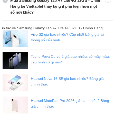
Mua Samsung Galaxy Tab A7 Lite 4G 32GB - Chính
Hãng tại Viettablet thấy tặng ít phụ kiện hơn một
số nơi khác?
Thiết kế mới của Samsung Galaxy Tab A7 Lite nhỏ gọn, dễ cất giữ,
Tin tức về Samsung Galaxy Tab A7 Lite 4G 32GB - Chính Hãng
đem theo bên người
Vivo S2 giá bao nhiêu? Cập nhật bảng giá và
Samsung Galaxy Tab A7 Lite có ngoại hình nhỏ gọn của chiếc
thông số cấu hình
tablet
màn hình tràn viền 8.7 inch
nhỏ gọn. Chiếc tablet này khá
nhẹ với
366g
nặng và dày chỉ
8mm
mà thôi. Kích thước này không
quá nhỏ, vừa đủ để người dùng sử dụng, cầm nắm hay chạm vuốt
Tecno Pova Curve 2 giá bao nhiêu, có mấy màu,
dễ dàng, nhưng cũng không quá lớn và cồng kềnh, dễ dàng đem
cấu hình có gì mới?
theo bên người.
Huawei Nova 16 SE giá bao nhiêu? Bảng giá
chính thức
Huawei MatePad Pro 2026 giá bao nhiêu? Bảng
giá chính thức