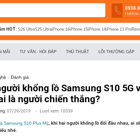
0938.0
Hotline
ẩm HOT:
S26 Ultra
S25 Ultra
iPhone 16
iPhone 15
iPhone 14
iPhone 13 Pro
Ren
N MÃI
TƯ VẤN - HỎI ĐÁP
THỦ THUẬT
LỖI THƯỜNG GẶP
ghệ
-
Đánh giá
 người khổng lồ Samsung S10 5G
ai là người chiến thắng?
ng:
07/29/2019
Lượt xem:
10339
, khi hai người khổng lồ đối đầu nhau, ai s
à Samsung S10 Plus Mỹ
iểu nhé.