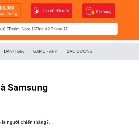
60.080
Thu cũ đổi mới
Giỏ hàng
0
 bán hàng
o16 F
Redmi Note 15
Find X9
iPhone 17
ĐÁNH GIÁ
GAME - APP
BẢO DƯỠNG
 và Samsung
ẽ là người chiến thắng?.