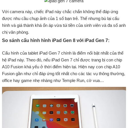
Với camera này, chiếc iPad này chắc chắn không thể đáp ứng
được nhu cầu chụp ảnh của 1 số bạn trẻ. Thế nhưng bù lại cấu
hình và giá thành khá ổn áp vừa túi tiền của sinh viên và đa số anh
chị văn phòng.
So sánh cấu hình hình iPad Gen 8 với iPad Gen 7:
Cấu hình của tablet iPad Gen 7 chính là điểm nổi bật nhất của thế
hệ iPad này. Theo đó, nếu iPad Gen 7 chỉ được trang bị con chip
A10 Fusion khá yếu ở thời điểm hiện tại. Hiện nay con chip A10
Fusion gần như chỉ đáp ứng tốt nhất cho các tác vụ thông thường,
office hay game nhẹ nhàng như Temple Run, cờ vua…