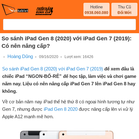
Hotline
Thu Cũ
0938.060.080
Đổi Mới
So sánh iPad Gen 8 (2020) với iPad Gen 7 (2019):
Có nên nâng cấp?
Hoàng Dũng
09/16/2020
Lượt xem:
16426
So sánh iPad Gen 8 (2020) với iPad Gen 7 (2019)
để xem đâu là
chiếc iPad “NGON-BỔ-RẺ” để học tập, làm việc và chơi game
năm nay. Liệu có nên nâng cấp iPad Gen 7 lên iPad Gen 8 hay
không.
Về cơ bản năm nay iPad thế hệ thứ 8 có ngoại hình tương tự như
Gen 7, nhưng được
iPad Gen 8 2020
được nâng cấp lên vi xử lý
Apple A12 mạnh mẽ hơn.