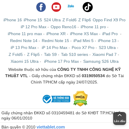
iPhone 16
iPhone 15
S24 Ultra
Z Fold6
Z Flip6
Oppo Find X9 Pro
iP 12 Pro Max
-
Oppo Reno16
-
iPhone 11 pro
-
iPhone 11 pro max
-
iPhone XR
-
iPhone XS Max
-
iPad Pro
-
Redmi Note 14
-
Redmi Note 15
-
iPad Mini 5
-
iPhone 13
-
iP 13 Pro Max
-
iP 14 Pro Max
-
Poco X7 Pro
-
S23 Ultra
-
Z Fold5
-
Z Flip5
-
Tab S9
-
Tab S10 series
-
Xiaomi Pad 7
-
Xiaomi 15 Ultra
-
iPhone 17 Pro Max
-
Samsung S26 Ultra
Website thuộc sở hữu của
CÔNG TY TNHH CÔNG NGHỆ KỸ
THUẬT VTL
- Giấy chứng nhận ĐKKD số
0319050534
do Sở Tài
Chính TPHCM cấp ngày 24/07/2025.
Giấy chứng nhận ĐKKD số 0310459481 do Sở KHĐT TP.HCM cấp
ngày 06/01/2010
Lên đầu
viettablet.com
Bản quyền © 2010