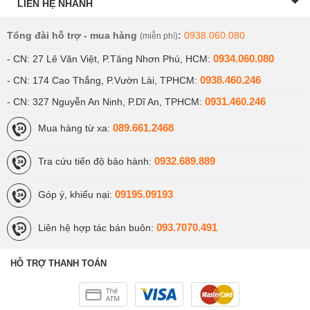
LIÊN HỆ NHANH
Tổng đài hỗ trợ - mua hàng
:
0938.060.080
(miễn phí)
0934.060.080
- CN: 27 Lê Văn Việt, P.Tăng Nhơn Phú, HCM:
0938.460.246
- CN: 174 Cao Thắng, P.Vườn Lài, TPHCM:
0931.460.246
- CN: 327 Nguyễn An Ninh, P.Dĩ An, TPHCM:
089.661.2468
Mua hàng từ xa:
0932.689.889
Tra cứu tiến độ bảo hành:
09195.09193
Góp ý, khiếu nại:
093.7070.491
Liên hệ hợp tác bán buôn:
HỖ TRỢ THANH TOÁN