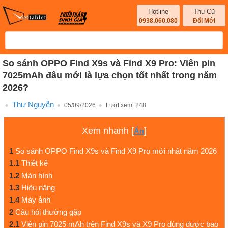
Hotline
Thu Cũ
0938.060.080
Đổi Mới
So sánh OPPO Find X9s và Find X9 Pro: Viên pin
7025mAh đâu mới là lựa chọn tốt nhất trong năm
2026?
Thư Nguyễn
05/09/2026
Lượt xem:
248
Xem nhanh
[
]
Ẩn
1
So sánh OPPO Find X9s và Find X9 Pro mới nhất năm 2026
1.1
Thiết kế
1.2
Màn hình
1.3
Hiệu năng
1.4
Máy ảnh
2
Câu hỏi thường gặp
2.1
Viên pin 7025 mAh trên Find X9s và X9 Pro dùng được bao