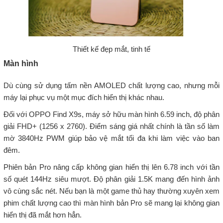
Thiết kế đẹp mắt, tinh tế
Màn hình
Dù cùng sử dụng tấm nền AMOLED chất lượng cao, nhưng mỗi
máy lại phục vụ một mục đích hiển thị khác nhau.
Đối với OPPO Find X9s, máy sở hữu màn hình 6.59 inch, độ phân
giải FHD+ (1256 x 2760). Điểm sáng giá nhất chính là tần số làm
mờ 3840Hz PWM giúp bảo vệ mắt tối đa khi làm việc vào ban
đêm.
Phiên bản Pro nâng cấp không gian hiển thị lên 6.78 inch với tần
số quét 144Hz siêu mượt. Độ phân giải 1.5K mang đến hình ảnh
vô cùng sắc nét. Nếu bạn là một game thủ hay thường xuyên xem
phim chất lượng cao thì màn hình bản Pro sẽ mang lại không gian
hiển thị đã mắt hơn hẳn.