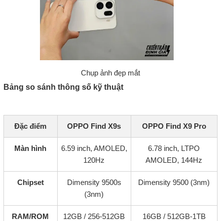
Chụp ảnh đẹp mắt
Bảng so sánh thông số kỹ thuật
Đặc điểm
OPPO Find X9s
OPPO Find X9 Pro
Màn hình
6.59 inch, AMOLED,
6.78 inch, LTPO
120Hz
AMOLED, 144Hz
Chipset
Dimensity 9500s
Dimensity 9500 (3nm)
(3nm)
RAM/ROM
12GB / 256-512GB
16GB / 512GB-1TB