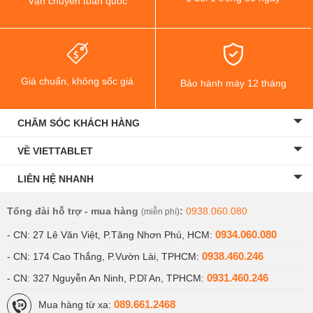
Vận chuyển toàn quốc
Giá chuẩn, không sốc giá
Bảo hành máy 12 tháng
CHĂM SÓC KHÁCH HÀNG
VỀ VIETTABLET
LIÊN HỆ NHANH
Tổng đài hỗ trợ - mua hàng
:
0938.060.080
(miễn phí)
0934.060.080
- CN: 27 Lê Văn Việt, P.Tăng Nhơn Phú, HCM:
0938.460.246
- CN: 174 Cao Thắng, P.Vườn Lài, TPHCM:
0931.460.246
- CN: 327 Nguyễn An Ninh, P.Dĩ An, TPHCM:
089.661.2468
Mua hàng từ xa: