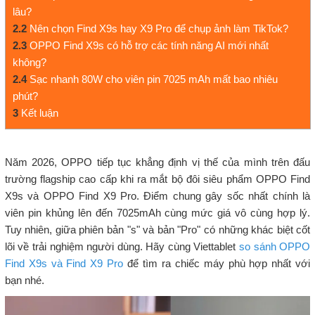
lâu?
2.2
Nên chọn Find X9s hay X9 Pro để chụp ảnh làm TikTok?
2.3
OPPO Find X9s có hỗ trợ các tính năng AI mới nhất
không?
2.4
Sạc nhanh 80W cho viên pin 7025 mAh mất bao nhiêu
phút?
3
Kết luận
Năm 2026, OPPO tiếp tục khẳng định vị thế của mình trên đấu
trường flagship cao cấp khi ra mắt bộ đôi siêu phẩm OPPO Find
X9s và OPPO Find X9 Pro. Điểm chung gây sốc nhất chính là
viên pin khủng lên đến 7025mAh cùng mức giá vô cùng hợp lý.
Tuy nhiên, giữa phiên bản "s" và bản "Pro" có những khác biệt cốt
lõi về trải nghiệm người dùng. Hãy cùng Viettablet
so sánh OPPO
Find X9s và Find X9 Pro
để tìm ra chiếc máy phù hợp nhất với
bạn nhé.