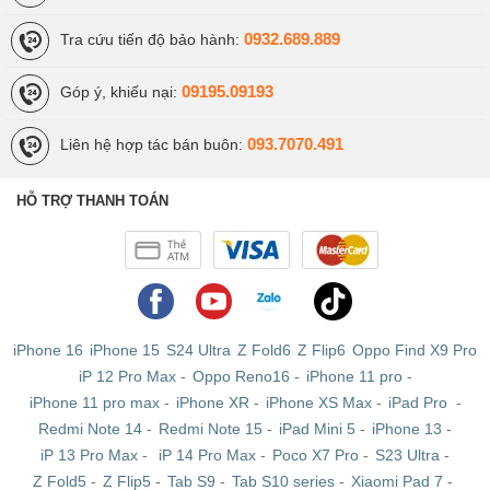
0932.689.889
Tra cứu tiến độ bảo hành:
09195.09193
Góp ý, khiếu nại:
093.7070.491
Liên hệ hợp tác bán buôn:
HỖ TRỢ THANH TOÁN
iPhone 16
iPhone 15
S24 Ultra
Z Fold6
Z Flip6
Oppo Find X9 Pro
iP 12 Pro Max
-
Oppo Reno16
-
iPhone 11 pro
-
iPhone 11 pro max
-
iPhone XR
-
iPhone XS Max
-
iPad Pro
-
Redmi Note 14
-
Redmi Note 15
-
iPad Mini 5
-
iPhone 13
-
iP 13 Pro Max
-
iP 14 Pro Max
-
Poco X7 Pro
-
S23 Ultra
-
Z Fold5
-
Z Flip5
-
Tab S9
-
Tab S10 series
-
Xiaomi Pad 7
-