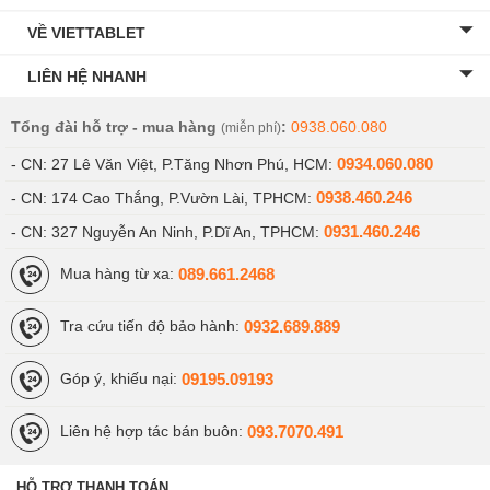
VỀ VIETTABLET
LIÊN HỆ NHANH
Tổng đài hỗ trợ - mua hàng
:
0938.060.080
(miễn phí)
0934.060.080
- CN: 27 Lê Văn Việt, P.Tăng Nhơn Phú, HCM:
0938.460.246
- CN: 174 Cao Thắng, P.Vườn Lài, TPHCM:
0931.460.246
- CN: 327 Nguyễn An Ninh, P.Dĩ An, TPHCM:
089.661.2468
Mua hàng từ xa:
0932.689.889
Tra cứu tiến độ bảo hành:
09195.09193
Góp ý, khiếu nại:
093.7070.491
Liên hệ hợp tác bán buôn:
HỖ TRỢ THANH TOÁN