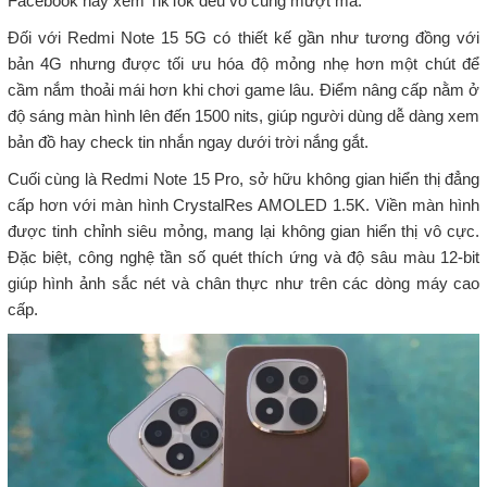
Facebook hay xem TikTok đều vô cùng mượt mà.
Đối với Redmi Note 15 5G có thiết kế gần như tương đồng với
bản 4G nhưng được tối ưu hóa độ mỏng nhẹ hơn một chút để
cầm nắm thoải mái hơn khi chơi game lâu. Điểm nâng cấp nằm ở
độ sáng màn hình lên đến 1500 nits, giúp người dùng dễ dàng xem
bản đồ hay check tin nhắn ngay dưới trời nắng gắt.
Cuối cùng là Redmi Note 15 Pro, sở hữu không gian hiển thị đẳng
cấp hơn với màn hình CrystalRes AMOLED 1.5K. Viền màn hình
được tinh chỉnh siêu mỏng, mang lại không gian hiển thị vô cực.
Đặc biệt, công nghệ tần số quét thích ứng và độ sâu màu 12-bit
giúp hình ảnh sắc nét và chân thực như trên các dòng máy cao
cấp.