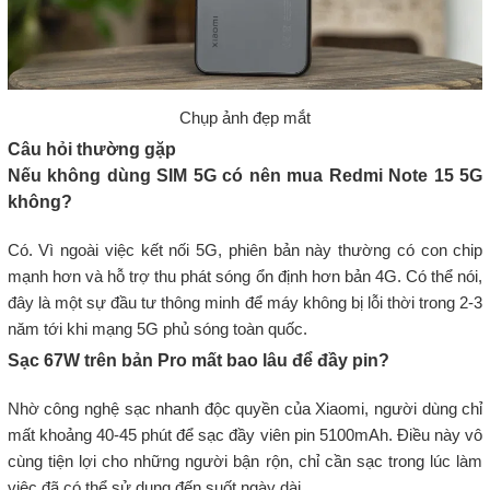
Chụp ảnh đẹp mắt
Câu hỏi thường gặp
Nếu không dùng SIM 5G có nên mua Redmi Note 15 5G
không?
Có. Vì ngoài việc kết nối 5G, phiên bản này thường có con chip
mạnh hơn và hỗ trợ thu phát sóng ổn định hơn bản 4G. Có thể nói,
đây là một sự đầu tư thông minh để máy không bị lỗi thời trong 2-3
năm tới khi mạng 5G phủ sóng toàn quốc.
Sạc 67W trên bản Pro mất bao lâu để đầy pin?
Nhờ công nghệ sạc nhanh độc quyền của Xiaomi, người dùng chỉ
mất khoảng 40-45 phút để sạc đầy viên pin 5100mAh. Điều này vô
cùng tiện lợi cho những người bận rộn, chỉ cần sạc trong lúc làm
việc đã có thể sử dụng đến suốt ngày dài.