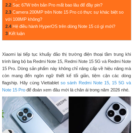
2.2
Sạc 67W trên bản Pro mất bao lâu để đầy pin?
2.3
Camera 200MP trên Note 15 Pro có thực sự khác biệt so
với 108MP không?
2.4
Hệ điều hành HyperOS trên dòng Note 15 có gì mới?
3
Kết luận
Xiaomi lại tiếp tục khuấy đảo thị trường điện thoại tầm trung khi
trình làng bộ ba Redmi Note 15, Redmi Note 15 5G và Redmi Note
15 Pro. Dòng sản phẩm này không chỉ nâng cấp về hiệu năng mà
còn mang đến ngôn ngữ thiết kế tối giản, tiệm cận các dòng
flagship. Hãy cùng Viettablet
so sánh Redmi Note 15, 15 5G và
Note 15 Pro
để đoán xem đâu mới là chân ái trong năm 2026 nhé.