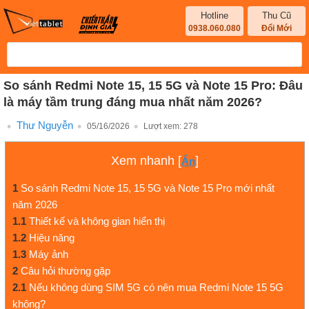
Hotline
Thu Cũ
0938.060.080
Đổi Mới
So sánh Redmi Note 15, 15 5G và Note 15 Pro: Đâu
là máy tầm trung đáng mua nhất năm 2026?
Thư Nguyễn
05/16/2026
Lượt xem:
278
Xem nhanh
[
]
Ẩn
1
So sánh Redmi Note 15, 15 5G và Note 15 Pro mới nhất
năm 2026
1.1
Thiết kế và không gian hiển thị
1.2
Hiệu năng
1.3
Máy ảnh
2
Câu hỏi thường gặp
2.1
Nếu không dùng SIM 5G có nên mua Redmi Note 15 5G
không?