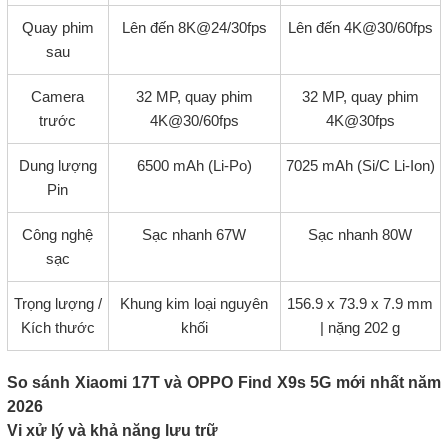
Quay phim
Lên đến 8K@24/30fps
Lên đến 4K@30/60fps
sau
Camera
32 MP, quay phim
32 MP, quay phim
trước
4K@30/60fps
4K@30fps
Dung lượng
6500 mAh (Li-Po)
7025 mAh (Si/C Li-Ion)
Pin
Công nghệ
Sạc nhanh 67W
Sạc nhanh 80W
sạc
Trọng lượng /
Khung kim loại nguyên
156.9 x 73.9 x 7.9 mm
Kích thước
khối
| nặng 202 g
So sánh Xiaomi 17T và OPPO Find X9s 5G mới nhất năm
2026
Vi xử lý và khả năng lưu trữ