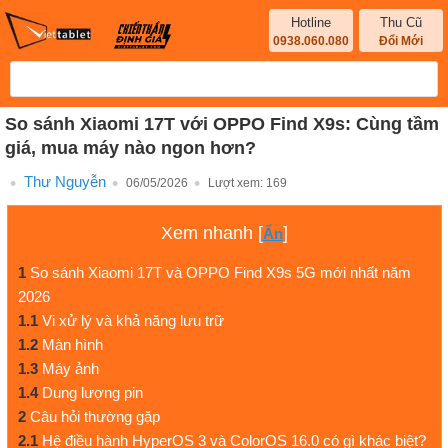
Hotline
Thu Cũ
0938.060.080
Đổi Mới
So sánh Xiaomi 17T với OPPO Find X9s: Cùng tầm
giá, mua máy nào ngon hơn?
Thư Nguyễn
06/05/2026
Lượt xem:
169
Xem nhanh
[
]
Ẩn
1
So sánh Xiaomi 17T và OPPO Find X9s 5G mới nhất năm
2026
1.1
Vi xử lý và khả năng lưu trữ
1.2
Màn hình
1.3
Máy ảnh
1.4
Dung lượng pin
2
Câu hỏi thường gặp
2.1
Hệ điều hành HyperOS 3 và ColorOS 16.0 có gì khác biệt?