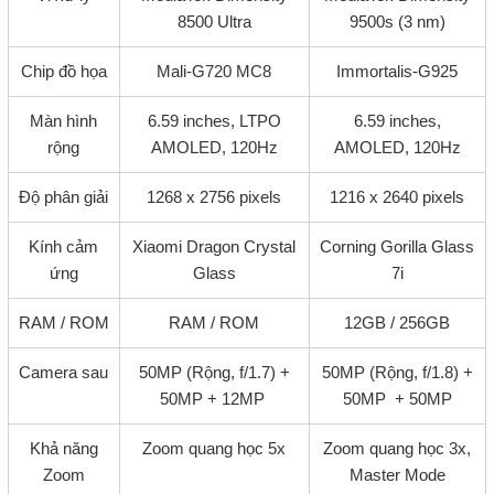
8500 Ultra
9500s (3 nm)
Chip đồ họa
Mali-G720 MC8
Immortalis-G925
Màn hình
6.59 inches, LTPO
6.59 inches,
rộng
AMOLED, 120Hz
AMOLED, 120Hz
Độ phân giải
1268 x 2756 pixels
1216 x 2640 pixels
Kính cảm
Xiaomi Dragon Crystal
Corning Gorilla Glass
ứng
Glass
7i
RAM / ROM
RAM / ROM
12GB / 256GB
Camera sau
50MP (Rộng, f/1.7) +
50MP (Rộng, f/1.8) +
50MP + 12MP
50MP + 50MP
Khả năng
Zoom quang học 5x
Zoom quang học 3x,
Zoom
Master Mode