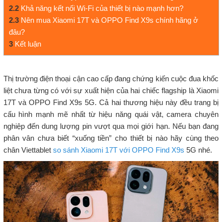
2.2
Khả năng kết nối Wi-Fi của thiết bị nào mạnh hơn?
2.3
Nên mua Xiaomi 17T và OPPO Find X9s chính hãng ở
đâu?
3
Kết luận
Thị trường điện thoại cận cao cấp đang chứng kiến cuộc đua khốc
liệt chưa từng có với sự xuất hiện của hai chiếc flagship là Xiaomi
17T và OPPO Find X9s 5G. Cả hai thương hiệu này đều trang bị
cấu hình mạnh mẽ nhất từ hiệu năng quái vật, camera chuyên
nghiệp đến dung lượng pin vượt qua mọi giới hạn. Nếu bạn đang
phân vân chưa biết “xuống tiền” cho thiết bị nào hãy cùng theo
chân Viettablet
so sánh Xiaomi 17T với OPPO Find X9s
5G nhé.