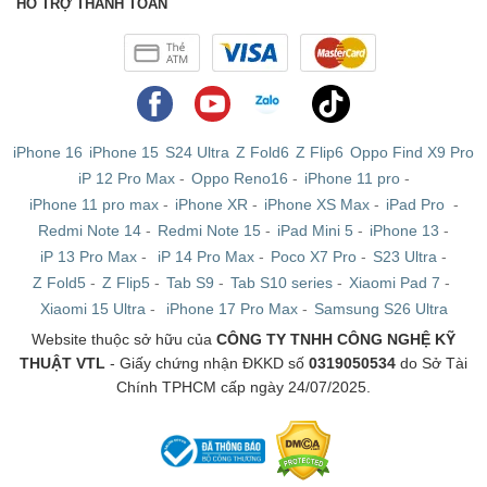
HỖ TRỢ THANH TOÁN
iPhone 16
iPhone 15
S24 Ultra
Z Fold6
Z Flip6
Oppo Find X9 Pro
iP 12 Pro Max
-
Oppo Reno16
-
iPhone 11 pro
-
iPhone 11 pro max
-
iPhone XR
-
iPhone XS Max
-
iPad Pro
-
Redmi Note 14
-
Redmi Note 15
-
iPad Mini 5
-
iPhone 13
-
iP 13 Pro Max
-
iP 14 Pro Max
-
Poco X7 Pro
-
S23 Ultra
-
Z Fold5
-
Z Flip5
-
Tab S9
-
Tab S10 series
-
Xiaomi Pad 7
-
Xiaomi 15 Ultra
-
iPhone 17 Pro Max
-
Samsung S26 Ultra
Website thuộc sở hữu của
CÔNG TY TNHH CÔNG NGHỆ KỸ
THUẬT VTL
- Giấy chứng nhận ĐKKD số
0319050534
do Sở Tài
Chính TPHCM cấp ngày 24/07/2025.