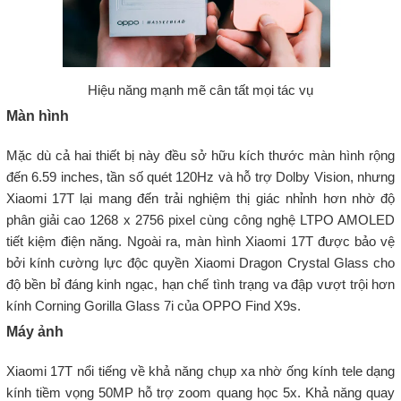
Hiệu năng mạnh mẽ cân tất mọi tác vụ
Màn hình
Mặc dù cả hai thiết bị này đều sở hữu kích thước màn hình rộng
đến 6.59 inches, tần số quét 120Hz và hỗ trợ Dolby Vision, nhưng
Xiaomi 17T lại mang đến trải nghiệm thị giác nhỉnh hơn nhờ độ
phân giải cao 1268 x 2756 pixel cùng công nghệ LTPO AMOLED
tiết kiệm điện năng. Ngoài ra, màn hình Xiaomi 17T được bảo vệ
bởi kính cường lực độc quyền Xiaomi Dragon Crystal Glass cho
độ bền bỉ đáng kinh ngạc, hạn chế tình trạng va đập vượt trội hơn
kính Corning Gorilla Glass 7i của OPPO Find X9s.
Máy ảnh
Xiaomi 17T nổi tiếng về khả năng chụp xa nhờ ống kính tele dạng
kính tiềm vọng 50MP hỗ trợ zoom quang học 5x. Khả năng quay