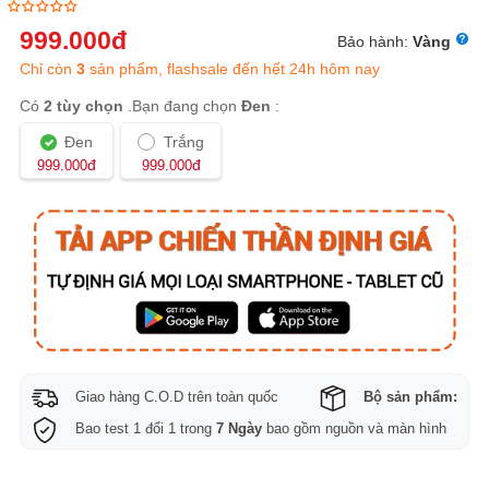
tổng thời gian chơi là 40 giờ.
999.000
đ
Bảo hành:
Vàng
Chỉ còn
3
sản phẩm, flashsale đến hết 24h hôm nay
Có
2 tùy chọn
.Bạn đang chọn
Đen
:
Đen
Trắng
đ
đ
999.000
999.000
Giao hàng C.O.D trên toàn quốc
Bộ sản phẩm:
Bao test 1 đổi 1 trong
7 Ngày
bao gồm nguồn và màn hình