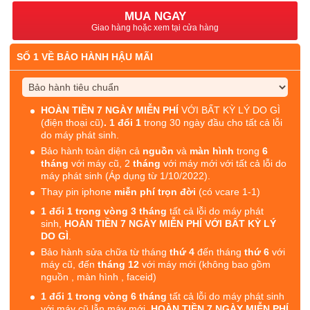
MUA NGAY
Giao hàng hoặc xem tại cửa hàng
SỐ 1 VỀ BẢO HÀNH HẬU MÃI
HOÀN TIỀN 7 NGÀY MIỄN PHÍ
VỚI BẤT KỲ LÝ DO GÌ
(điện thoại cũ)
. 1 đổi 1
trong 30 ngày đầu cho tất cả lỗi
do máy phát sinh.
Bảo hành toàn diện cả
nguồn
và
màn hình
trong
6
tháng
với máy cũ, 2
tháng
với máy mới với tất cả lỗi do
máy phát sinh (Áp dụng từ 1/10/2022).
Thay pin iphone
miễn phí trọn đời
(có vcare 1-1)
1 đổi 1 trong vòng 3 tháng
tất cả lỗi do máy phát
sinh,
HOÀN TIỀN 7 NGÀY MIỄN PHÍ VỚI BẤT KỲ LÝ
DO GÌ
.
Bảo hành sửa chữa từ tháng
thứ 4
đến tháng
thứ 6
với
máy cũ, đến
tháng 12
với máy mới (không bao gồm
nguồn , màn hình , faceid)
1 đổi 1 trong vòng 6 tháng
tất cả lỗi do máy phát sinh
với máy cũ lẫn máy mới,
HOÀN TIỀN 7 NGÀY MIỄN PHÍ