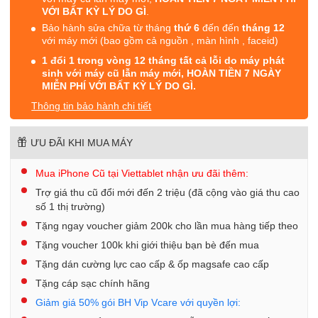
VỚI BẤT KỲ LÝ DO GÌ
.
Bảo hành sửa chữa từ tháng
thứ 6
đến đến
tháng 12
với máy mới (bao gồm cả nguồn , màn hình , faceid)
1 đổi 1 trong vòng 12 tháng tất cả lỗi do máy phát
sinh với máy cũ lẫn máy mới, HOÀN TIỀN 7 NGÀY
MIỄN PHÍ VỚI BẤT KỲ LÝ DO GÌ.
Thông tin bảo hành chi tiết
ƯU ĐÃI KHI MUA MÁY
Mua iPhone Cũ tại Viettablet nhận ưu đãi thêm:
Trợ giá thu cũ đổi mới đến 2 triệu (đã cộng vào giá thu cao
số 1 thị trường)
Tặng ngay voucher giảm 200k cho lần mua hàng tiếp theo
Tặng voucher 100k khi giới thiệu bạn bè đến mua
Tặng dán cường lực cao cấp & ốp magsafe cao cấp
Tặng cáp sạc chính hãng
Giảm giá 50% gói BH Vip Vcare với quyền lợi: