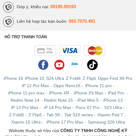
09195.09193
Góp ý, khiếu nại:
093.7070.491
Liên hệ hợp tác bán buôn:
HỖ TRỢ THANH TOÁN
iPhone 16
iPhone 15
S24 Ultra
Z Fold6
Z Flip6
Oppo Find X9 Pro
iP 12 Pro Max
-
Oppo Reno16
-
iPhone 11 pro
-
iPhone 11 pro max
-
iPhone XR
-
iPhone XS Max
-
iPad Pro
-
Redmi Note 14
-
Redmi Note 15
-
iPad Mini 5
-
iPhone 13
-
iP 13 Pro Max
-
iP 14 Pro Max
-
Poco X7 Pro
-
S23 Ultra
-
Z Fold5
-
Z Flip5
-
Tab S9
-
Tab S10 series
-
Xiaomi Pad 7
-
Xiaomi 15 Ultra
-
iPhone 17 Pro Max
-
Samsung S26 Ultra
Website thuộc sở hữu của
CÔNG TY TNHH CÔNG NGHỆ KỸ