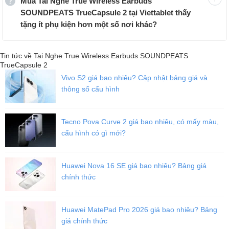
Mua Tai Nghe True Wireless Earbuds
SOUNDPEATS TrueCapsule 2 tại Viettablet thấy
Sản phẩm có trang bị
điều khiển cảm ứng
, thao tác sử dụng khá
tặng ít phụ kiện hơn một số nơi khác?
đơn giản. Chiếc tai còn được trang bị
công nghệ chống ồn CVC
8.0
cùng
khả năng đàm thoại 4 mic
giúp hỗ trợ quá trình nghe
nhận điện thoại khi sử dụng thiết bị. Ngoài ra, Earbuds
Tin tức về Tai Nghe True Wireless Earbuds SOUNDPEATS
SOUNDPEATS TrueCapsule 2 còn sở hữu
công nghệ cảm biến
TrueCapsule 2
tiệm cận
, có thể ngừng phát nhạc khi người dùng tháo tai nghe ra
Vivo S2 giá bao nhiêu? Cập nhật bảng giá và
khỏi tai.
thông số cấu hình
Viettablet.com
Tecno Pova Curve 2 giá bao nhiêu, có mấy màu,
cấu hình có gì mới?
Huawei Nova 16 SE giá bao nhiêu? Bảng giá
chính thức
Huawei MatePad Pro 2026 giá bao nhiêu? Bảng
giá chính thức