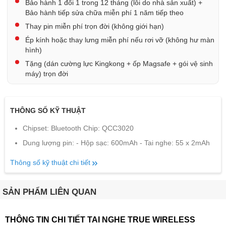
Bảo hành 1 đổi 1 trong 12 tháng (lỗi do nhà sản xuất) +
Bảo hành tiếp sửa chữa miễn phí 1 năm tiếp theo
Thay pin miễn phí trọn đời (không giới hạn)
Ép kính hoặc thay lưng miễn phí nếu rơi vỡ (không hư màn
hình)
Tặng (dán cường lực Kingkong + ốp Magsafe + gói vệ sinh
máy) trọn đời
THÔNG SỐ KỸ THUẬT
Chipset: Bluetooth Chip: QCC3020
Dung lượng pin: - Hộp sạc: 600mAh - Tai nghe: 55 x 2mAh
Thông số kỹ thuật chi tiết
SẢN PHẨM LIÊN QUAN
THÔNG TIN CHI TIẾT TAI NGHE TRUE WIRELESS