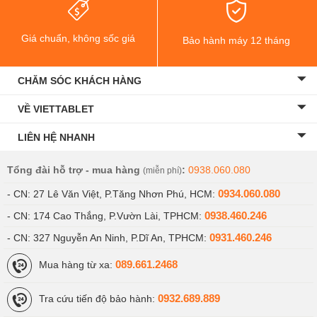
Giá chuẩn, không sốc giá
Bảo hành máy 12 tháng
CHĂM SÓC KHÁCH HÀNG
VỀ VIETTABLET
LIÊN HỆ NHANH
Tổng đài hỗ trợ - mua hàng
:
0938.060.080
(miễn phí)
0934.060.080
- CN: 27 Lê Văn Việt, P.Tăng Nhơn Phú, HCM:
0938.460.246
- CN: 174 Cao Thắng, P.Vườn Lài, TPHCM:
0931.460.246
- CN: 327 Nguyễn An Ninh, P.Dĩ An, TPHCM:
089.661.2468
Mua hàng từ xa:
0932.689.889
Tra cứu tiến độ bảo hành: