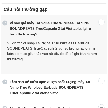
Câu hỏi thường gặp
Vì sao giá máy Tai Nghe True Wireless Earbuds
SOUNDPEATS TrueCapsule 2 tại Viettablet lại rẻ
hơn thị trường?
Vì Viettablet nhập
Tai Nghe True Wireless Earbuds
SOUNDPEATS TrueCapsule 2
với số lượng rất lớn, nên
luôn có mức giá nhập vào rất tốt, do đó có giá bán rẻ hơn
thị trường.
Tai Nghe True Wireless Earbuds SOUNDPEATS TrueCapsule 2 sử
dụng
Bluetooth 5.0
với
chipset Bluetooth QCC3020
hỗ trợ
Codec SBC, APTX cao cấp, cho phạm vi hoạt động xa và khả năng
Làm sao để kiểm định được chất lượng máy Tai
kết nối ổn định. Sản phẩm còn có chế độ Single/Twin Mode giúp
Nghe True Wireless Earbuds SOUNDPEATS
người dùng có thể tùy chỉnh sử dụng cùng lúc hai tai nghe cho một
TrueCapsule 2 tại Viettablet?
thiết bị hoặc tách riêng ra kết nối hai thiết bị. Chiếc tai nghe này
cho
thời gian sử dụng lên đến 7.5 tiếng
cao hơn 3SE và có
tích
hợp cảm biến ánh sáng.