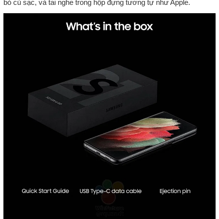
bỏ củ sạc, và tai nghe trong hộp đựng tương tự như Apple.