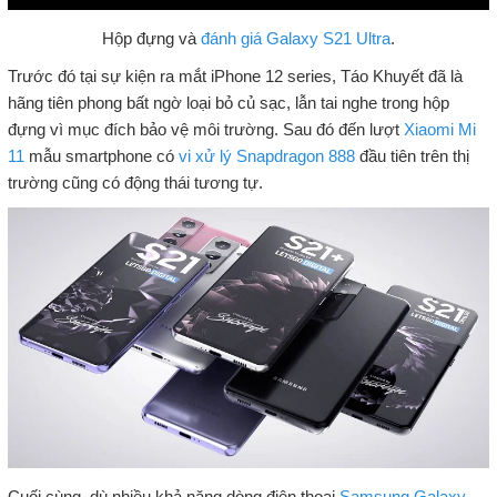
Hộp đựng và
đánh giá Galaxy S21 Ultra
.
Trước đó tại sự kiện ra mắt iPhone 12 series, Táo Khuyết đã là
hãng tiên phong bất ngờ loại bỏ củ sạc, lẫn tai nghe trong hộp
đựng vì mục đích bảo vệ môi trường. Sau đó đến lượt
Xiaomi Mi
11
mẫu smartphone có
vi xử lý Snapdragon 888
đầu tiên trên thị
trường cũng có động thái tương tự.
Cuối cùng, dù nhiều khả năng dòng điện thoại
Samsung Galaxy