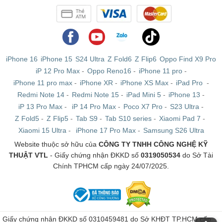
iPhone 16
iPhone 15
S24 Ultra
Z Fold6
Z Flip6
Oppo Find X9 Pro
iP 12 Pro Max
-
Oppo Reno16
-
iPhone 11 pro
-
iPhone 11 pro max
-
iPhone XR
-
iPhone XS Max
-
iPad Pro
-
Redmi Note 14
-
Redmi Note 15
-
iPad Mini 5
-
iPhone 13
-
iP 13 Pro Max
-
iP 14 Pro Max
-
Poco X7 Pro
-
S23 Ultra
-
Z Fold5
-
Z Flip5
-
Tab S9
-
Tab S10 series
-
Xiaomi Pad 7
-
Xiaomi 15 Ultra
-
iPhone 17 Pro Max
-
Samsung S26 Ultra
Website thuộc sở hữu của
CÔNG TY TNHH CÔNG NGHỆ KỸ
THUẬT VTL
- Giấy chứng nhận ĐKKD số
0319050534
do Sở Tài
Chính TPHCM cấp ngày 24/07/2025.
Giấy chứng nhận ĐKKD số 0310459481 do Sở KHĐT TP.HCM cấp