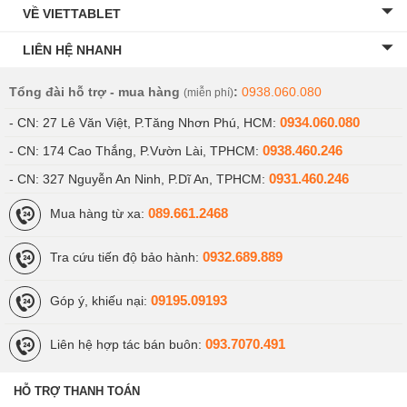
VỀ VIETTABLET
LIÊN HỆ NHANH
Tổng đài hỗ trợ - mua hàng
:
0938.060.080
(miễn phí)
0934.060.080
- CN: 27 Lê Văn Việt, P.Tăng Nhơn Phú, HCM:
0938.460.246
- CN: 174 Cao Thắng, P.Vườn Lài, TPHCM:
0931.460.246
- CN: 327 Nguyễn An Ninh, P.Dĩ An, TPHCM:
089.661.2468
Mua hàng từ xa:
0932.689.889
Tra cứu tiến độ bảo hành:
09195.09193
Góp ý, khiếu nại:
093.7070.491
Liên hệ hợp tác bán buôn:
HỖ TRỢ THANH TOÁN