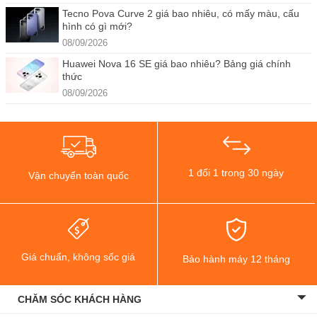
Tecno Pova Curve 2 giá bao nhiêu, có mấy màu, cấu
hình có gì mới?
08/09/2026
Huawei Nova 16 SE giá bao nhiêu? Bảng giá chính
thức
08/09/2026
1 đổi 1 trong 30 ngày
Vận chuyển toàn quốc
Giá chuẩn, không sốc giá
Bảo hành máy 12 tháng
CHĂM SÓC KHÁCH HÀNG