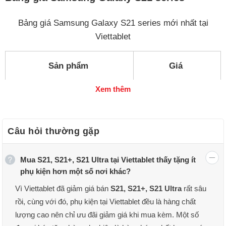
Bảng giá Samsung Galaxy S21 series mới nhất tại
Viettablet
Sản phẩm
Giá
Xem thêm
Samsung Galaxy S21 FE
6.990.000 ₫
6GB/128GB
Câu hỏi thường gặp
Samsung Galaxy S21 FE
7.490.000 ₫
Mua S21, S21+, S21 Ultra tại Viettablet thấy tặng ít
8GB/128GB
phụ kiện hơn một số nơi khác?
Vì Viettablet đã giảm giá bán
S21, S21+, S21 Ultra
rất sâu
Samsung Galaxy S21 128GB
7.990.000 ₫
rồi, cùng với đó, phụ kiện tại Viettablet đều là hàng chất
Mỹ
lượng cao nên chỉ ưu đãi giảm giá khi mua kèm. Một số