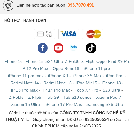
093.7070.491
Liên hệ hợp tác bán buôn:
256GB Mỹ cũ
HỖ TRỢ THANH TOÁN
Samsung Galaxy S21 FE
3.599.000 ₫
128GB Mỹ cũ
Samsung Galaxy S21 FE
4.299.000 ₫
iPhone 16
iPhone 15
S24 Ultra
Z Fold6
Z Flip6
Oppo Find X9 Pro
128GB Châu Âu cũ
iP 12 Pro Max
-
Oppo Reno16
-
iPhone 11 pro
-
iPhone 11 pro max
-
iPhone XR
-
iPhone XS Max
-
iPad Pro
-
Tổng hợp những thông tin mới nhất về
Redmi Note 14
-
Redmi Note 15
-
iPad Mini 5
-
iPhone 13
-
Samsung S21/ S21+/ S21 Ultra:
iP 13 Pro Max
-
iP 14 Pro Max
-
Poco X7 Pro
-
S23 Ultra
-
Z Fold5
-
Z Flip5
-
Tab S9
-
Tab S10 series
-
Xiaomi Pad 7
-
Xiaomi 15 Ultra
-
iPhone 17 Pro Max
-
Samsung S26 Ultra
Website thuộc sở hữu của
CÔNG TY TNHH CÔNG NGHỆ KỸ
THUẬT VTL
- Giấy chứng nhận ĐKKD số
0319050534
do Sở Tài
Chính TPHCM cấp ngày 24/07/2025.