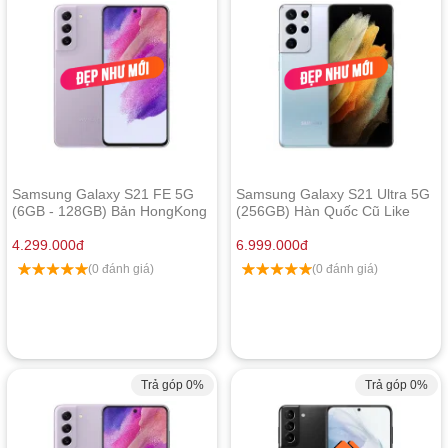
Samsung Galaxy S21 FE 5G
Samsung Galaxy S21 Ultra 5G
(6GB - 128GB) Bản HongKong
(256GB) Hàn Quốc Cũ Like
(2 sim vật lý) - Like New
New
4.299.000
đ
6.999.000
đ
(0 đánh giá)
(0 đánh giá)
Trả góp 0%
Trả góp 0%