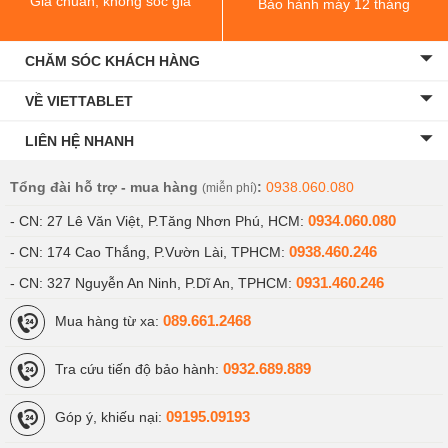
Giá chuẩn, không sốc giá
Bảo hành máy 12 tháng
CHĂM SÓC KHÁCH HÀNG
Samsung Galaxy S21 Plus
4.699.000 ₫
128GB Mỹ cũ
VỀ VIETTABLET
LIÊN HỆ NHANH
Samsung Galaxy S21 Plus
5.299.000 ₫
256GB Mỹ cũ
Tổng đài hỗ trợ - mua hàng
:
0938.060.080
(miễn phí)
0934.060.080
- CN: 27 Lê Văn Việt, P.Tăng Nhơn Phú, HCM:
Samsung Galaxy S21 Plus
0938.460.246
5.599.000 ₫
- CN: 174 Cao Thắng, P.Vườn Lài, TPHCM:
128GB Hàn cũ
0931.460.246
- CN: 327 Nguyễn An Ninh, P.Dĩ An, TPHCM:
089.661.2468
Mua hàng từ xa:
Samsung Galaxy S21 Ultra
5.599.000 ₫
0932.689.889
Tra cứu tiến độ bảo hành:
128GB Mỹ cũ
09195.09193
Góp ý, khiếu nại:
Samsung Galaxy S21 Ultra
6.999.000 ₫