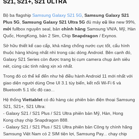
S21, S21+, S21 ULTRA
Bộ ba flagship
Samsung Galaxy S21 5G
,
Samsung Galaxy S21
Plus 5G
,
Samsung Galaxy S21 Ultra 5G
đủ máy
cũ
like new 99%,
mới
fullbox nguyên seal, bản
chính hãng
Samsung VN/A, Mỹ, Hàn
Quốc, HongKong, bản 2 Sim, Chip
Snapdragon
/ Exynos.
Sở hữu thiết kế cao cấp, khả năng chống nước cực tốt, cấu hình
thuộc hàng khủng nhất nhì trong các dòng Android. Bên cạnh đó,
Galaxy S21 Series còn được trang bị cụm camera chụp ảnh siêu
nét, cùng các tính năng xịn xò nhất.
Trong đó có thể kể đến như hệ điều hành Android 11 mới nhất với
giao diện người dùng One UI 3.1 tùy biến, kết nối Wi-Fi 6 và
Bluetooth 5.1 tốc độ cao...
Hệ thống
Viettablet
có đủ hàng các phiên bản điện thoại Samsung
S21, S21+, S21 Ultra:
- Galaxy S21 / S21 Plus / S21 Ultra phiên bản Mỹ, Hàn, Hong
Kong chạy chip Snapdragon 888.
- Galaxy S21 / S21 Plus / S21 Ultra phiên bản Công ty chính hãng
Samsung Việt Nam có 2 SIM tiện lợi, Samsung Pay... chạy chip