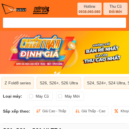
Hotline
Thu Cũ
0938.060.080
Đổi Mới
Z Fold8 series
S26, S26+, S26 Ultra
S24, S24+, S24 Ultra,
Loại máy:
Máy Cũ
Máy Mới
Sắp xếp theo:
Giá Cao - Thấp
Giá Thấp - Cao
Khuy