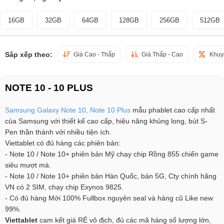
16GB
32GB
64GB
128GB
256GB
512GB
Sắp xếp theo:
Giá Cao - Thấp
Giá Thấp - Cao
Khuy
NOTE 10 - 10 PLUS
Samsung Galaxy Note 10, Note 10 Plus
mẫu phablet cao cấp nhất
của Samsung với thiết kế cao cấp, hiệu năng khủng long, bút S-
Pen thần thánh với nhiều tiện ích.
Viettablet có đủ hàng các phiên bản:
- Note 10 / Note 10+ phiên bản Mỹ chạy chip Rồng 855 chiến game
siêu mượt mà.
- Note 10 / Note 10+ phiên bản Hàn Quốc, bản 5G, Cty chính hãng
VN có 2 SIM, chạy chip Exynos 9825.
- Có đủ hàng Mới 100% Fullbox nguyên seal và hàng cũ Like new
99%.
Viettablet
cam kết giá RẺ vô địch, đủ các mã hàng số lượng lớn,