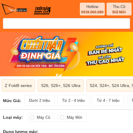
Hotline
Thu Cũ
0938.060.080
Đổi Mới
Z Fold8 series
S26, S26+, S26 Ultra
S24, S24+, S24 Ultra,
Mức Giá:
Dưới 2 triệu
Từ 2 - 4 triệu
Từ 4 - 7 triệu
Loại máy:
Máy Cũ
Máy Mới
Dung lượng máy: