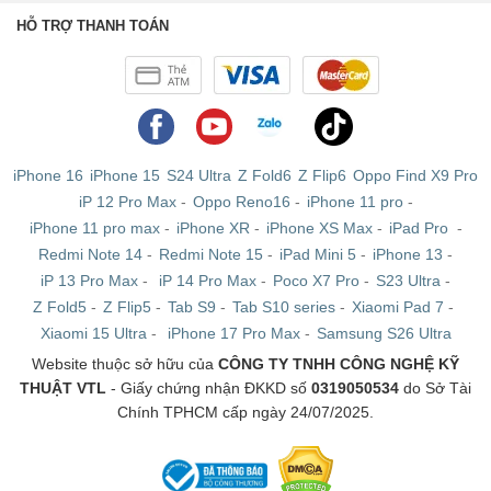
HỖ TRỢ THANH TOÁN
Samsung Galaxy Note 10 lite sẽ là sự lựa chọn tuyệt vời
nếu bạn đang muốn trải nghiệm những tinh tuý của dòng
sản phẩm Note của Samsung nhưng lại không muốn chi
quá nhiều tiền vào một phiên bản cao cấp hơn. Note 10
Lite cũng được sở hữu thiết kế riêng, khá mới mẻ, trẻ
iPhone 16
iPhone 15
S24 Ultra
Z Fold6
Z Flip6
Oppo Find X9 Pro
trung,… so với các phiên bản Note khác.
iP 12 Pro Max
-
Oppo Reno16
-
iPhone 11 pro
-
iPhone 11 pro max
-
iPhone XR
-
iPhone XS Max
-
iPad Pro
-
Samsung Galaxy Note 10 chính hãng hàng công
Redmi Note 14
-
Redmi Note 15
-
iPad Mini 5
-
iPhone 13
-
ty
iP 13 Pro Max
-
iP 14 Pro Max
-
Poco X7 Pro
-
S23 Ultra
-
Z Fold5
-
Z Flip5
-
Tab S9
-
Tab S10 series
-
Xiaomi Pad 7
-
Samsung Galaxy Note 10 công ty (SSVN) được trang bị
Xiaomi 15 Ultra
-
iPhone 17 Pro Max
-
Samsung S26 Ultra
cấu hình mạnh mẽ, đó là con chip “cây nhà lá vườn”
Website thuộc sở hữu của
CÔNG TY TNHH CÔNG NGHỆ KỸ
Exynos 9825. Đây là con chip đầu tiên được gia công
THUẬT VTL
- Giấy chứng nhận ĐKKD số
0319050534
do Sở Tài
Chính TPHCM cấp ngày 24/07/2025.
trên tiến trình 7nm EUV, ít tốn điện năng hơn trong quá
trình sử dụng, mang lại trải nghiệm sử dụng mượt mà.
Cộng với sự tối ưu của Samsung khiến cho Note 10