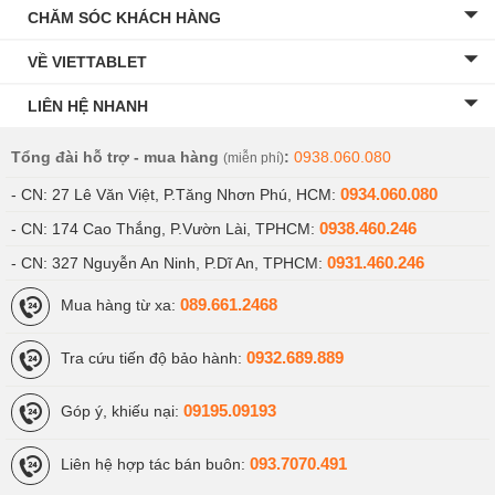
CHĂM SÓC KHÁCH HÀNG
Samsung Galaxy Note 10 Plus
9.990.000 ₫
VỀ VIETTABLET
512GB Mỹ
LIÊN HỆ NHANH
Samsung Galaxy Note 10 Plus
7.699.000 ₫
Tổng đài hỗ trợ - mua hàng
:
0938.060.080
(miễn phí)
5G 256GB Mỹ
0934.060.080
- CN: 27 Lê Văn Việt, P.Tăng Nhơn Phú, HCM:
0938.460.246
- CN: 174 Cao Thắng, P.Vườn Lài, TPHCM:
Samsung Galaxy Note 10 Plus
5.199.000 ₫
0931.460.246
- CN: 327 Nguyễn An Ninh, P.Dĩ An, TPHCM:
256GB Hàn cũ
089.661.2468
Mua hàng từ xa:
Galaxy Note 10 Lite 8GB -128GB Công ty
0932.689.889
Tra cứu tiến độ bảo hành:
Samsung Galaxy Note 10
Lite hàng công ty tại Viettablet
09195.09193
Góp ý, khiếu nại:
là những chiếc máy mới còn nguyên ở trong hộp, là hàng
chính hãng do Samsung Vietnam phân phối; chính vì thế
093.7070.491
Liên hệ hợp tác bán buôn:
mà chất lượng của máy luôn được đảm bảo.