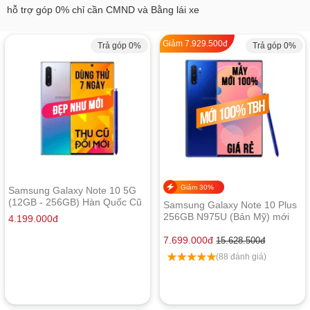
hỗ trợ góp 0% chỉ cần CMND và Bằng lái xe
Giảm
7.929.500
đ
Trả góp 0%
Trả góp 0%
Giảm 30%
Samsung Galaxy Note 10 5G
(12GB - 256GB) Hàn Quốc Cũ
Samsung Galaxy Note 10 Plus
Like New
256GB N975U (Bản Mỹ) mới
4.199.000
đ
100%
7.699.000
đ
15.628.500
đ
(88 đánh giá)