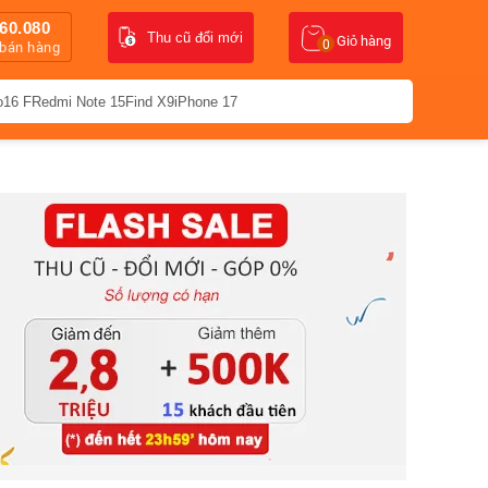
60.080
Thu cũ đổi mới
Giỏ hàng
0
 bán hàng
o16 F
Redmi Note 15
Find X9
iPhone 17