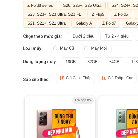
Z Fold8 series
S26, S26+, S26 Ultra
S24, S24+, S2
S23, S23+, S23 Ultra, S23 FE
Z Flip5
Z Fold5
S21, S21+, S21 Ultra
Galaxy A
Z Fold7
Galax
Chọn theo mức giá:
Dưới 2 triệu
Từ 2 - 4 triệu
Loại máy:
Máy Cũ
Máy Mới
Dung lượng máy:
16GB
32GB
64GB
12
Giá Cao - Thấp
Giá Thấp - Cao
Sắp xếp theo:
Trả góp 0%