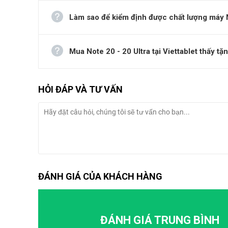
Làm sao để kiểm định được chất lượng máy No
Mua Note 20 - 20 Ultra tại Viettablet thấy tặ
Bảng giá Samsung Galaxy Note 20 - 20 
HỎI ĐÁP VÀ TƯ VẤN
Samsun
ĐÁNH GIÁ CỦA KHÁCH HÀNG
Samsung
ĐÁNH GIÁ TRUNG BÌNH