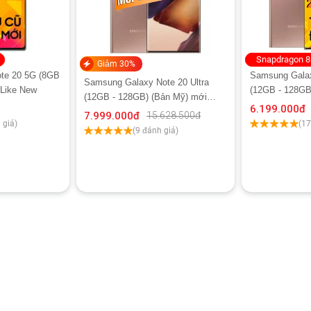
Snapdragon 
Giảm 30%
te 20 5G (8GB
Samsung Galax
Samsung Galaxy Note 20 Ultra
 Like New
(12GB - 128GB
(12GB - 128GB) (Bản Mỹ) mới
Cũ Like New S
6.199.000
đ
100% Trả Bảo Hành
7.999.000
đ
15.628.500
đ
 giá)
(17
(9 đánh giá)