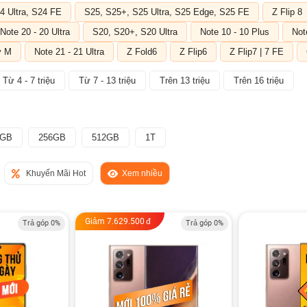
4 Ultra, S24 FE
S25, S25+, S25 Ultra, S25 Edge, S25 FE
Z Flip 8
Note 20 - 20 Ultra
S20, S20+, S20 Ultra
Note 10 - 10 Plus
Not
y M
Note 21 - 21 Ultra
Z Fold6
Z Flip6
Z Flip7 | 7 FE
Từ 4 - 7 triệu
Từ 7 - 13 triệu
Trên 13 triệu
Trên 16 triệu
8GB
256GB
512GB
1T
Khuyến Mãi Hot
Xem nhiều
Giảm
7.629.500
đ
Trả góp 0%
Trả góp 0%