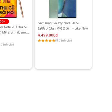
865+
Samsung Galaxy Note 20 5G
y Note 20 Ultra 5G
128GB (Bản Mỹ) 2 Sim - Like New
) Mỹ 2 Sim (Esim)
4.499.000
đ
napdragon 865+
(8 đánh giá)
 đánh giá)