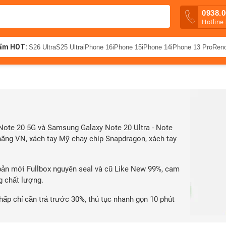
0938.0
Hotline
ẩm HOT:
S26 Ultra
S25 Ultra
iPhone 16
iPhone 15
iPhone 14
iPhone 13 Pro
Ren
Note 20 5G và Samsung Galaxy Note 20 Ultra - Note
 hãng VN, xách tay Mỹ chạy chip Snapdragon, xách tay
 bản mới Fullbox nguyên seal và cũ Like New 99%, cam
g chất lượng.
 thấp chỉ cần trả trước 30%, thủ tục nhanh gọn 10 phút