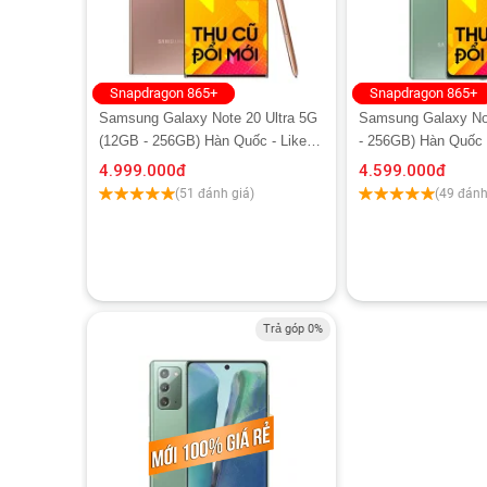
Snapdragon 865+
Snapdragon 865+
Samsung Galaxy Note 20 Ultra 5G
Samsung Galaxy No
(12GB - 256GB) Hàn Quốc - Like
- 256GB) Hàn Quốc
New
4.999.000
đ
4.599.000
đ
(51 đánh giá)
(49 đánh
Trả góp 0%