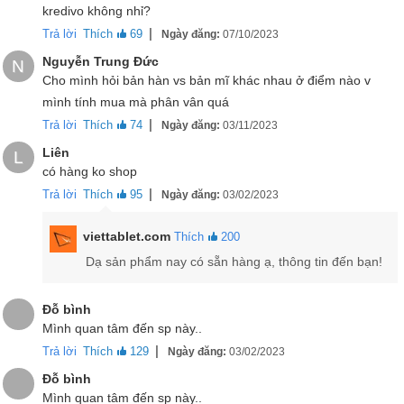
kredivo không nhỉ?
nghiệm sử dụng, thao tác giải trí của người dùng.
|
Trả lời
Thích
69
Ngày đăng:
07/10/2023
Nguyễn Trung Đức
N
Cho mình hỏi bản hàn vs bản mĩ khác nhau ở điểm nào v
mình tính mua mà phân vân quá
|
Trả lời
Thích
74
Ngày đăng:
03/11/2023
Liên
L
có hàng ko shop
|
Trả lời
Thích
95
Ngày đăng:
03/02/2023
viettablet.com
Thích
200
Dạ sản phẩm nay có sẵn hàng ạ, thông tin đến bạn!
Màn hình Note 20 5G hàng Mỹ là một màn hình
6.7inch
, độ phân
Đỗ bình
giải
FullHD+
cùng tấm nền
Super AMOLED
mang lại hình ảnh giàu
Mình quan tâm đến sp này..
chi tiết, màu sắc ấn tượng, độ sáng cao cho khả năng sử dụng
|
Trả lời
Thích
129
Ngày đăng:
03/02/2023
ngoài trời thoải mái. Tuy nhiên, màn hình này không được làm
cong sang hai bên và không có tần số quét cao nên có phần hụt
Đỗ bình
hẫng.
Mình quan tâm đến sp này..