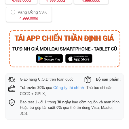
đ
đ
đ
4.499.000
4.999.000
4.999.000
Vàng Đồng 99%
đ
4.999.000
Giao hàng C.O.D trên toàn quốc
Bộ sản phẩm:
Công ty tài chính
Trả trước 30%
qua
. Thủ tục chỉ cần
CCCD + GPLX;
Bao test 1 đổi 1 trong
30 ngày
bao gồm nguồn và màn hình
Hoặc trả góp
lãi suất 0%
qua thẻ tín dụng Visa, Master,
JCB.