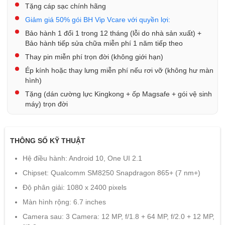
Tặng cáp sạc chính hãng
Giảm giá 50% gói BH Vip Vcare với quyền lợi:
Bảo hành 1 đổi 1 trong 12 tháng (lỗi do nhà sản xuất) +
Bảo hành tiếp sửa chữa miễn phí 1 năm tiếp theo
Thay pin miễn phí trọn đời (không giới hạn)
Ép kính hoặc thay lưng miễn phí nếu rơi vỡ (không hư màn
hình)
Tặng (dán cường lực Kingkong + ốp Magsafe + gói vệ sinh
máy) trọn đời
THÔNG SỐ KỸ THUẬT
Hệ điều hành: Android 10, One UI 2.1
Chipset: Qualcomm SM8250 Snapdragon 865+ (7 nm+)
Độ phân giải: 1080 x 2400 pixels
Màn hình rộng: 6.7 inches
Camera sau: 3 Camera: 12 MP, f/1.8 + 64 MP, f/2.0 + 12 MP,