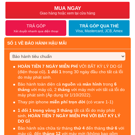
MUA NGAY
Giao hàng hoặc xem tại cửa hàng
TRẢ GÓP
TRẢ GÓP QUA THẺ
Visa, Mastercard, JCB, Amex
Xét duyệt nhanh qua điện thoại
SỐ 1 VỀ BẢO HÀNH HẬU MÃI
HOÀN TIỀN 7 NGÀY MIỄN PHÍ
VỚI BẤT KỲ LÝ DO GÌ
(điện thoại cũ)
. 1 đổi 1
trong 30 ngày đầu cho tất cả lỗi
do máy phát sinh.
Bảo hành toàn diện cả
nguồn
và
màn hình
trong
6
tháng
với máy cũ, 2
tháng
với máy mới với tất cả lỗi do
máy phát sinh (Áp dụng từ 1/10/2022).
Thay pin iphone
miễn phí trọn đời
(có vcare 1-1)
1 đổi 1 trong vòng 3 tháng
tất cả lỗi do máy phát
sinh,
HOÀN TIỀN 7 NGÀY MIỄN PHÍ VỚI BẤT KỲ LÝ
DO GÌ
.
Bảo hành sửa chữa từ tháng
thứ 4
đến tháng
thứ 6
với
máy cũ, đến
tháng 12
với máy mới (không bao gồm