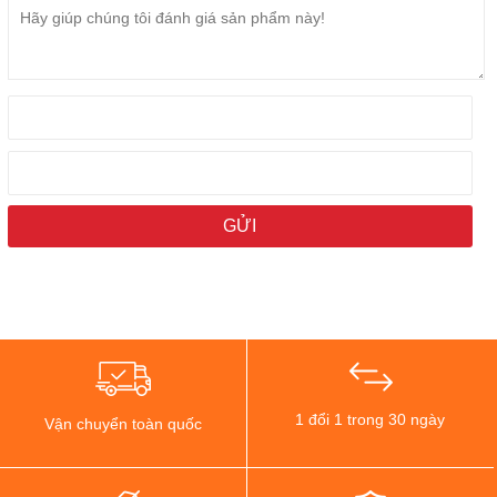
Qua trải nghiệm thực tế, Samsung Galaxy Note 20 5G Mỹ mang lại
hiệu năng sử dụng thực tế cực kì ấn tượng. Mọi thao tác dường
như được phản hồi ngay lập tức, dung lượng bộ nhớ trong đạt
chuẩn
UFS 3.0
với các phiên bản
ROM 128GB
và
256GB
mang lại
không gian lưu trữ rộng lớn, thích hợp cho những ai có nhu cầu lưu
trữ cao trên thiết bị của mình.
Samsung Note 20 5G xách tay Mỹ có viên pin dung lượng
4300mAh
cho thời gian sử dụng cực kì lâu dài, hầu như với các tác
1 đổi 1 trong 30 ngày
vụ hàng ngày kết hợp chơi game, tác vụ nặng thì máy có thể trụ
Vận chuyển toàn quốc
vững trong vòng một ngày. Bên cạnh đó, máy hỗ trợ
sạc nhanh
25W
cùng khả năng sạc nhanh
không dây 15W
nên thời gian sạc
đầy máy được rút ngắn đáng kể.