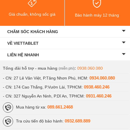
Đánh giá camera Samsung Galaxy Note 20 5G
Mỹ:
Giá chuẩn, không sốc giá
Bảo hành máy 12 tháng
Samsung Galaxy Note 20 5G Mỹ giá rẻ có hệ thống
3 camera
bao
CHĂM SÓC KHÁCH HÀNG
gồm: camera
chính
độ phân giải
12MP
hỗ trợ lấy nét nhanh,
chống rung quang học; camera tele độ phân giải
64MP
hỗ trợ
VỀ VIETTABLET
zoom quang 3x;
camera góc rộng 12MP
với góc chụp lên đến 120
độ.
LIÊN HỆ NHANH
Tổng đài hỗ trợ - mua hàng
:
0938.060.080
(miễn phí)
0934.060.080
- CN: 27 Lê Văn Việt, P.Tăng Nhơn Phú, HCM:
0938.460.246
- CN: 174 Cao Thắng, P.Vườn Lài, TPHCM:
0931.460.246
- CN: 327 Nguyễn An Ninh, P.Dĩ An, TPHCM:
089.661.2468
Mua hàng từ xa:
0932.689.889
Tra cứu tiến độ bảo hành: