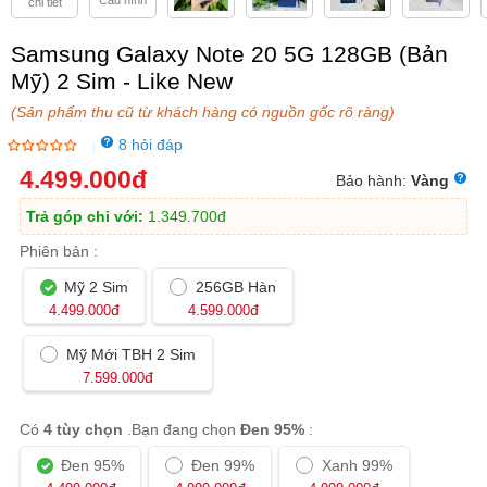
Cấu hình
chi tiết
Samsung Galaxy Note 20 5G 128GB (Bản
Mỹ) 2 Sim - Like New
(Sản phẩm thu cũ từ khách hàng có nguồn gốc rõ ràng)
8 hỏi đáp
|
4.499.000
đ
Bảo hành:
Vàng
Trả góp chỉ với:
1.349.700
đ
Phiên bản :
Mỹ 2 Sim
256GB Hàn
đ
đ
4.499.000
4.599.000
Mỹ Mới TBH 2 Sim
đ
7.599.000
Có
4 tùy chọn
.Bạn đang chọn
Đen 95%
:
Đen 95%
Đen 99%
Xanh 99%