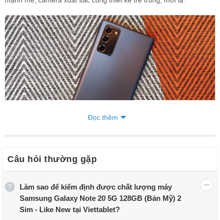
Đọc thêm
Câu hỏi thường gặp
Viettablet hiện đang là một trong những đơn vị tiên phong nhập
dòng sản phẩm Note 20 5G bản Mỹ đã qua sử dụng về để phục vụ
Làm sao để kiểm định được chất lượng máy
nhu cầu sử dụng của khách hàng với mức giá cực kì cạnh tranh.
Samsung Galaxy Note 20 5G 128GB (Bản Mỹ) 2
Đừng quên cửa hàng luôn có nhiều chương trình khuyến mãi,
Sim - Like New tại Viettablet?
chính sách
mua trả góp Samsung Note 20 5G Mỹ 0%
lãi suất cho