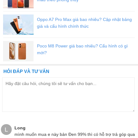
Oppo A7 Pro Max giá bao nhiêu? Cập nhật bảng
giá và cấu hình chính thức
Poco M8 Power giá bao nhiêu? Cấu hình có gì
mới?
HỎI ĐÁP VÀ TƯ VẤN
Cạnh đáy là nơi chứa chiếc bút S-pen huyền thoại, tuy nhiên, năm
nay khe đặt bút đã được dời sang bên trái thay vì bên phải như
cách mà Samsung làm từ trước đến nay.
Đánh giá màn hình Samsung Galaxy Note 20 5G
Mỹ:
Samsung Galaxy Note 20 5G Mỹ được trang bị màn hình đục lỗ
Long
L
Infinity-O
, kích thước camera selfie nhỏ cho nên không gian hiển
mình muốn mua e này bản Đen 99% thì có hỗ trợ trả góp qua
thị được mở rộng đến tối đa mà không làm ảnh hưởng đến trải