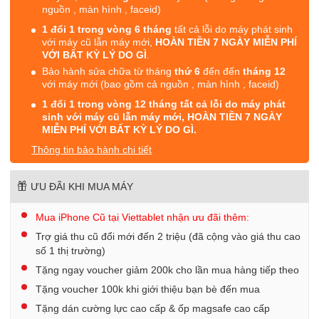
nguồn , màn hình , faceid)
1 đổi 1 trong vòng 6 tháng
tất cả lỗi do máy phát sinh
với máy cũ lẫn máy mới,
HOÀN TIỀN 7 NGÀY MIỄN PHÍ
VỚI BẤT KỲ LÝ DO GÌ
.
Bảo hành sửa chữa từ tháng
thứ 6
đến đến
tháng 12
với máy mới (bao gồm cả nguồn , màn hình , faceid)
1 đổi 1 trong vòng 12 tháng tất cả lỗi do máy phát
sinh với máy cũ lẫn máy mới, HOÀN TIỀN 7 NGÀY
MIỄN PHÍ VỚI BẤT KỲ LÝ DO GÌ.
Thông tin bảo hành chi tiết
ƯU ĐÃI KHI MUA MÁY
Mua iPhone Cũ tại Viettablet nhận ưu đãi thêm:
Trợ giá thu cũ đổi mới đến 2 triệu (đã cộng vào giá thu cao
số 1 thị trường)
Tặng ngay voucher giảm 200k cho lần mua hàng tiếp theo
Tặng voucher 100k khi giới thiệu bạn bè đến mua
Tặng dán cường lực cao cấp & ốp magsafe cao cấp