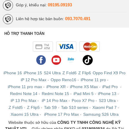
09195.09193
Góp ý, khiếu nại:
Qua trải nghiệm thực tế, Note 20 5G cho tốc độ lấy nét nhanh, khả
năng đo sáng cân bằng trắng cực kì ấn tượng. Ảnh cho ra cực kì
093.7070.491
Liên hệ hợp tác bán buôn:
chi tiết với màu sắc nổi bật, rực rỡ cùng khả năng quay phim với độ
phân giải lên đến 8K siêu khủng.
HỖ TRỢ THANH TOÁN
Camera selfie đặt ở mặt trước Samsung Galaxy Note 20 5G Mỹ với
độ phân giải 10MP mang lại những bức hình selfie cực kì ảo diệu
với công nghệ Trí tuệ nhân tạo AI hỗ trợ làm đẹp hiệu quả. Camera
này cũng là một trợ thủ đắc lực nếu bạn có nhu cầu gọi video,
facetime,…
iPhone 16
iPhone 15
S24 Ultra
Z Fold6
Z Flip6
Oppo Find X9 Pro
iP 12 Pro Max
-
Oppo Reno16
-
iPhone 11 pro
-
iPhone 11 pro max
-
iPhone XR
-
iPhone XS Max
-
iPad Pro
-
Redmi Note 14
-
Redmi Note 15
-
iPad Mini 5
-
iPhone 13
-
iP 13 Pro Max
-
iP 14 Pro Max
-
Poco X7 Pro
-
S23 Ultra
-
Z Fold5
-
Z Flip5
-
Tab S9
-
Tab S10 series
-
Xiaomi Pad 7
-
Xiaomi 15 Ultra
-
iPhone 17 Pro Max
-
Samsung S26 Ultra
Website thuộc sở hữu của
CÔNG TY TNHH CÔNG NGHỆ KỸ
THUẬT VTL
- Giấy chứng nhận ĐKKD số
0319050534
do Sở Tài