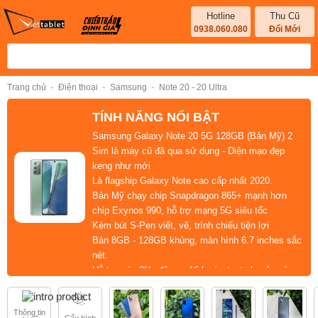
Hotline
Thu Cũ
0938.060.080
Đổi Mới
-
-
-
Trang chủ
Điện thoại
Samsung
Note 20 - 20 Ultra
TÍNH NĂNG NỔI BẬT
Samsung Galaxy Note 20 5G 128GB (Bản Mỹ) 2
Sim
là máy cũ đã qua sử dụng - Diện mạo đẹp
keng như mới
Là flagship
Galaxy Note cao cấp nhất 2020
.
Bản Mỹ chạy chip
Snapdragon 865+ mạnh hơn
chip Exynos 990,
hỗ trợ mạng 5G siêu tốc
Kèm bút S-Pen viết, vẽ, trình chiếu tiện lợi
Bản
8GB - 128GB
khủng, màn hình 6.7 inches sắc
nét.
Hỗ trợ góp 0%
, đã qua
16 bước test
chuyên sâu
đảm bảo chất lượng
Thông tin