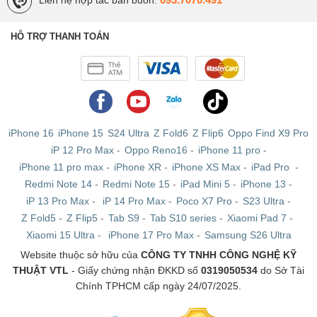
HỖ TRỢ THANH TOÁN
iPhone 16
iPhone 15
S24 Ultra
Z Fold6
Z Flip6
Oppo Find X9 Pro
iP 12 Pro Max
-
Oppo Reno16
-
iPhone 11 pro
-
iPhone 11 pro max
-
iPhone XR
-
iPhone XS Max
-
iPad Pro
-
Redmi Note 14
-
Redmi Note 15
-
iPad Mini 5
-
iPhone 13
-
iP 13 Pro Max
-
iP 14 Pro Max
-
Poco X7 Pro
-
S23 Ultra
-
Z Fold5
-
Z Flip5
-
Tab S9
-
Tab S10 series
-
Xiaomi Pad 7
-
Xiaomi 15 Ultra
-
iPhone 17 Pro Max
-
Samsung S26 Ultra
Website thuộc sở hữu của
CÔNG TY TNHH CÔNG NGHỆ KỸ
THUẬT VTL
- Giấy chứng nhận ĐKKD số
0319050534
do Sở Tài
Chính TPHCM cấp ngày 24/07/2025.