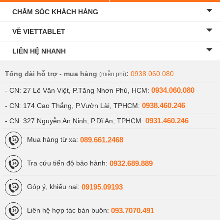
CHĂM SÓC KHÁCH HÀNG
VỀ VIETTABLET
LIÊN HỆ NHANH
Tổng đài hỗ trợ - mua hàng
:
0938.060.080
(miễn phí)
0934.060.080
- CN: 27 Lê Văn Việt, P.Tăng Nhơn Phú, HCM:
0938.460.246
- CN: 174 Cao Thắng, P.Vườn Lài, TPHCM:
0931.460.246
- CN: 327 Nguyễn An Ninh, P.Dĩ An, TPHCM:
089.661.2468
Mua hàng từ xa:
0932.689.889
Tra cứu tiến độ bảo hành:
09195.09193
Góp ý, khiếu nại:
093.7070.491
Liên hệ hợp tác bán buôn: