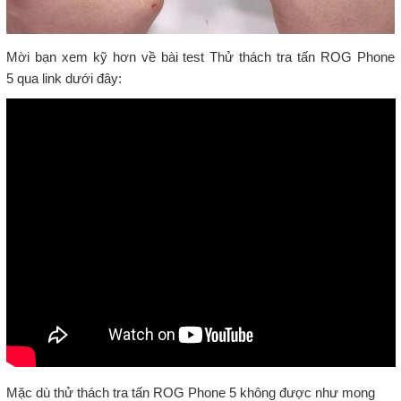
Mời bạn xem kỹ hơn về bài test Thử thách tra tấn ROG Phone
5 qua link dưới đây:
Mặc dù thử thách tra tấn ROG Phone 5 không được như mong