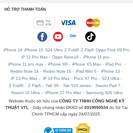
HỖ TRỢ THANH TOÁN
iPhone 16
iPhone 15
S24 Ultra
Z Fold6
Z Flip6
Oppo Find X9 Pro
iP 12 Pro Max
-
Oppo Reno16
-
iPhone 11 pro
-
iPhone 11 pro max
-
iPhone XR
-
iPhone XS Max
-
iPad Pro
-
Redmi Note 14
-
Redmi Note 15
-
iPad Mini 5
-
iPhone 13
-
iP 13 Pro Max
-
iP 14 Pro Max
-
Poco X7 Pro
-
S23 Ultra
-
Z Fold5
-
Z Flip5
-
Tab S9
-
Tab S10 series
-
Xiaomi Pad 7
-
Xiaomi 15 Ultra
-
iPhone 17 Pro Max
-
Samsung S26 Ultra
Website thuộc sở hữu của
CÔNG TY TNHH CÔNG NGHỆ KỸ
THUẬT VTL
- Giấy chứng nhận ĐKKD số
0319050534
do Sở Tài
Chính TPHCM cấp ngày 24/07/2025.