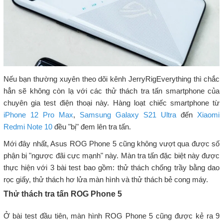
Nếu bạn thường xuyên theo dõi kênh JerryRigEverything thì chắc
hẳn sẽ không còn lạ với các thử thách tra tấn smartphone của
chuyên gia test điện thoại này. Hàng loạt chiếc smartphone từ
iPhone 12 Pro Max
,
Samsung Galaxy S21 Ultra
đến
Xiaomi
Redmi Note 10
đều "bị" đem lên tra tấn.
Mới đây nhất, Asus ROG Phone 5 cũng không vượt qua được số
phận bị "ngược đãi cực mạnh" này. Màn tra tấn đặc biệt này được
thực hiện với 3 bài test bao gồm: thử thách chống trầy bằng dao
rọc giấy, thử thách hơ lửa màn hình và thử thách bẻ cong máy.
Thử thách tra tấn ROG Phone 5
Ở bài test đầu tiên, màn hình ROG Phone 5 cũng được kẻ ra 9