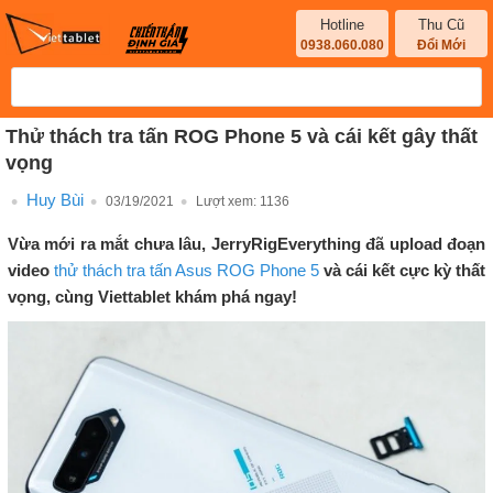
Hotline
Thu Cũ
0938.060.080
Đổi Mới
Thử thách tra tấn ROG Phone 5 và cái kết gây thất
vọng
Huy Bùi
03/19/2021
Lượt xem:
1136
Vừa mới ra mắt chưa lâu, JerryRigEverything đã upload đoạn
video
thử thách tra tấn Asus ROG Phone 5
và cái kết cực kỳ thất
vọng, cùng Viettablet khám phá ngay!