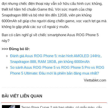
đợi nhưng chiếc điện thoại này vẫn sở hữu cấu hình cực khủng,
thiết kế hầm hố chuẩn Game thủ. Với sức mạnh của chip
Snapdragon 888 và bộ nhớ lên đến 12GB, viên pin khủng
6000mAh sẽ giúp cho người dùng chiến game, vọc vạch tẹt ga mà
không lo gặp phải các sự cố ngoài ý muốn.
Bạn có cảm nghĩ gì về chiếc smartphone Asus ROG Phone 5
này?
>>> Đừng bỏ lỡ:
Đánh giá Asus ROG Phone 5: màn hình AMOLED 144Hz,
Snapdragon 888, RAM 18GB, pin khủng 6000mAh
So sánh Asus ROG Phone 5 vs ROG Phone 5 Pro vs ROG
Phone 5 Ultimate: Đâu mới là phiên bản đáng mua nhất?
Viettablet.com
BÀI VIẾT LIÊN QUAN
Tecno Pova Curve 2 giá bao nhiêu, có mấy màu, cấu