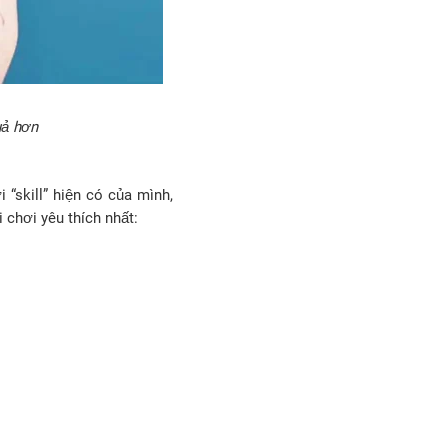
uả hơn
“skill” hiện có của mình,
 chơi yêu thích nhất: