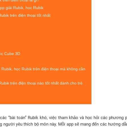
 trên điện thoại là gì?
app giải Rubik, học Rubik
ubik trên điện thoại tốt nhất
gic Cube 3D
i Rubik, học Rubik trên điện thoại mà không cần
Rubik trên điện thoại nào tốt nhất dành cho trẻ
 các “bài toán” Rubik khó, việc tham khảo và học hỏi các phương p
ững người yêu thích bộ môn này. Mỗi app sẽ mang đến các hướng dẫn