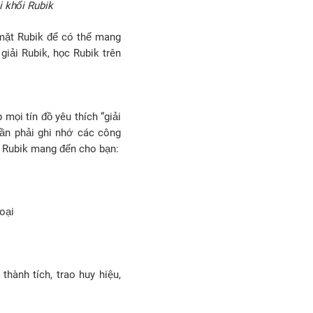
i khối Rubik
mặt Rubik để có thể mang
iải Rubik, học Rubik trên
mọi tín đồ yêu thích “giải
cần phải ghi nhớ các công
i Rubik mang đến cho bạn:
hoại
hành tích, trao huy hiệu,