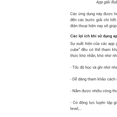
App giải Rub
Các ứng dụng này được ho
đến các bước giải chi tiế
điện thoại hiện nay sẽ giú
Các lợi ích khi sử dụng a
Sự xuất hiện của các app g
cube” đều có thể tham kh
thức khó nhằn, khó nhớ như
- Tốc độ học và ghi nhớ n
- Dễ dàng tham khảo cách g
- Nắm được nhiều công thứ
- Có động lực luyện tập g
level,…