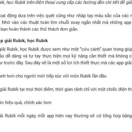
ik, học Rubik trên điện thoại cung cấp các hướng dẫn chi tiết để giả
ạt động dựa trên việc quét cũng như nhập tay màu sắc của các 
t. Nhờ vào các thuật toán tìm chuỗi xoay ngắn nhất mà những app g
p bạn hoàn thành các thử thách đơn giản.
pp giải Rubik, học Rubik
iải Rubik, học Rubik được xem như một “cứu cánh” quan trọng giúp 
ảo dễ dàng và tự tay thực hiện mọi kỹ năng cần thiết mà không 
 trước đây. Sau đây sẽ là một số lợi ích thiết thực mà các app giả
hanh hơn cho người mới tiếp xúc với môn Rubik lần đầu
iải Rubik tại mọi thời điểm, thời gian rảnh chỉ với một chiếc điện t
c hiệu quả, chính xác hơn
iải Rubik mỗi ngày, mỗi app hiện nay thường sẽ có tổng hợp bảng t