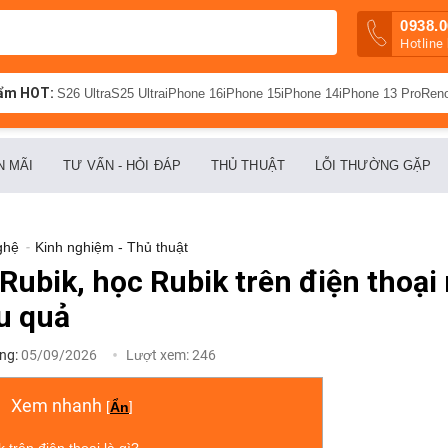
0938.0
Hotline
ẩm HOT:
S26 Ultra
S25 Ultra
iPhone 16
iPhone 15
iPhone 14
iPhone 13 Pro
Ren
N MÃI
TƯ VẤN - HỎI ĐÁP
THỦ THUẬT
LỖI THƯỜNG GẶP
ghệ
-
Kinh nghiệm - Thủ thuật
 Rubik, học Rubik trên điện thoạ
u quả
ng:
05/09/2026
Lượt xem:
246
Xem nhanh
[
Ẩn
]