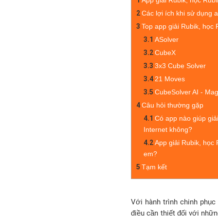
1
App giải Rubik, học Rubik
2
Các lợi ích khi sử dụng 
3
Top app giải Rubik, học R
3.1
ASolver
3.2
CubeX
3.3
3x3 Cube Solver
3.4
21 Moves
3.5
CubeSolver AI - Ma
4
Câu hỏi thường gặp
4.1
Có app nào giúp giả
Internet không?
4.2
App giải Rubik, học 
em?
5
Tạm kết
Với hành trình chinh phục
điều cần thiết đối với nh