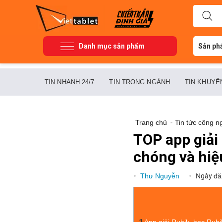
Danh mục sản phẩm
Sản ph
TIN NHANH 24/7
TIN TRONG NGÀNH
TIN KHUYẾ
Trang chủ
-
Tin tức công n
TOP app giải
chóng và hiệ
Thư Nguyễn
Ngày đă