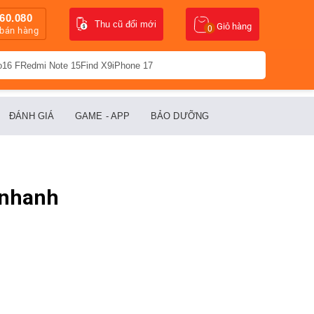
60.080
Thu cũ đổi mới
Giỏ hàng
0
 bán hàng
o16 F
Redmi Note 15
Find X9
iPhone 17
ĐÁNH GIÁ
GAME - APP
BẢO DƯỠNG
i nhanh