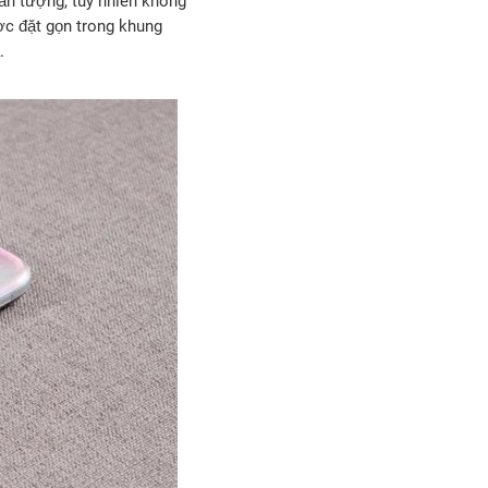
ấn tượng, tuy nhiên không
c đặt gọn trong khung
.