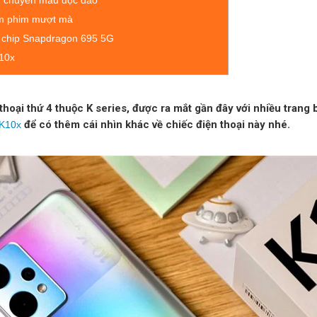
ắt, chuyển màu độc đáo
m phim mượt mà
 chip Snapdragon 695 5G
10x
hoại thứ 4 thuộc K series, được ra mắt gần đây với nhiều trang 
để có thêm cái nhìn khác về chiếc điện thoại này nhé.
 K10x