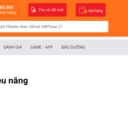
60.080
Thu cũ đổi mới
Giỏ hàng
0
 bán hàng
o16 F
Redmi Note 15
Find X9
iPhone 17
ĐÁNH GIÁ
GAME - APP
BẢO DƯỠNG
ệu năng