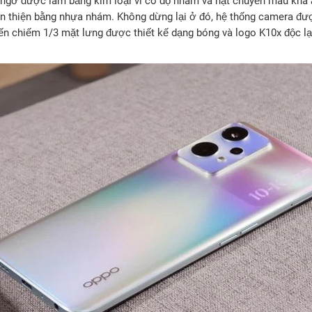
ngỡ được làm bằng kim loại vì có độ nhám và hạt chuyển màu khá 
 thiện bằng nhựa nhám. Không dừng lại ở đó, hệ thống camera đượ
ến chiếm 1/3 mặt lưng được thiết kế dạng bóng và logo K10x độc lạ