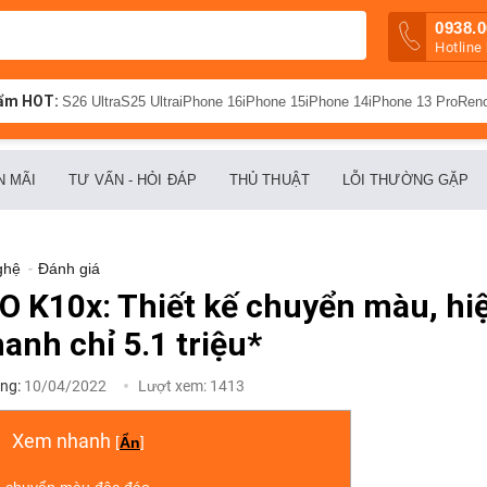
0938.0
Hotline
ẩm HOT:
S26 Ultra
S25 Ultra
iPhone 16
iPhone 15
iPhone 14
iPhone 13 Pro
Ren
N MÃI
TƯ VẤN - HỎI ĐÁP
THỦ THUẬT
LỖI THƯỜNG GẶP
ghệ
-
Đánh giá
O K10x: Thiết kế chuyển màu, hi
anh chỉ 5.1 triệu*
ng:
10/04/2022
Lượt xem:
1413
Xem nhanh
[
Ẩn
]