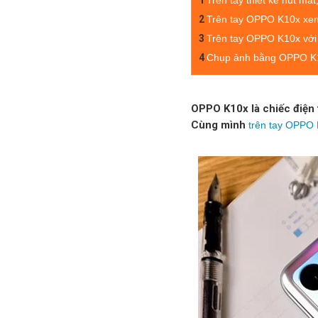
1
Trên tay thiết kế hút m
2
Trên tay OPPO K10x xe
3
Trên tay OPPO K10x với
4
Chụp ảnh bằng OPPO K
OPPO K10x là chiếc điện t
Cùng mình
trên tay OPPO