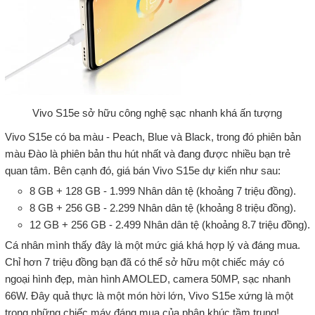
Vivo S15e sở hữu công nghệ sạc nhanh khá ấn tượng
Vivo S15e có ba màu - Peach, Blue và Black, trong đó phiên bản
màu Đào là phiên bản thu hút nhất và đang được nhiều bạn trẻ
quan tâm. Bên cạnh đó, giá bán Vivo S15e dự kiến như sau:
8 GB + 128 GB - 1.999 Nhân dân tệ (khoảng 7 triệu đồng).
8 GB + 256 GB - 2.299 Nhân dân tệ (khoảng 8 triệu đồng).
12 GB + 256 GB - 2.499 Nhân dân tệ (khoảng 8.7 triệu đồng).
Cá nhân mình thấy đây là một mức giá khá hợp lý và đáng mua.
Chỉ hơn 7 triệu đồng bạn đã có thể sở hữu một chiếc máy có
ngoại hình đẹp, màn hình AMOLED, camera 50MP, sạc nhanh
66W. Đây quả thực là một món hời lớn, Vivo S15e xứng là một
trong những chiếc máy đáng mua của phân khúc tầm trung!