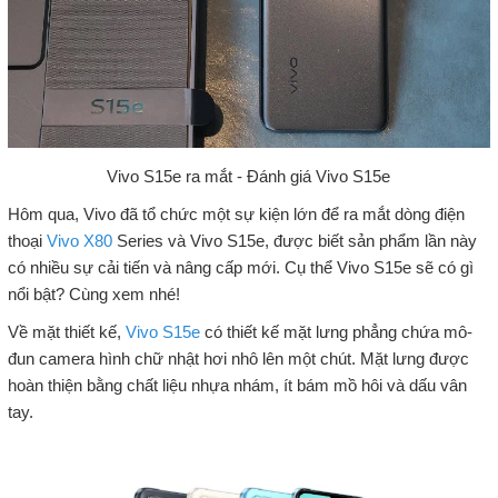
Vivo S15e ra mắt - Đánh giá Vivo S15e
Hôm qua, Vivo đã tổ chức một sự kiện lớn để ra mắt dòng điện
thoại
Vivo X80
Series và Vivo S15e, được biết sản phẩm lần này
có nhiều sự cải tiến và nâng cấp mới. Cụ thể Vivo S15e sẽ có gì
nổi bật? Cùng xem nhé!
Về mặt thiết kế,
Vivo S15e
có thiết kế mặt lưng phẳng chứa mô-
đun camera hình chữ nhật hơi nhô lên một chút. Mặt lưng được
hoàn thiện bằng chất liệu nhựa nhám, ít bám mồ hôi và dấu vân
tay.