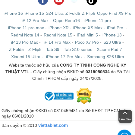
iPhone 16
iPhone 15
S24 Ultra
Z Fold6
Z Flip6
Oppo Find X9 Pro
iP 12 Pro Max
-
Oppo Reno16
-
iPhone 11 pro
-
iPhone 11 pro max
-
iPhone XR
-
iPhone XS Max
-
iPad Pro
-
Redmi Note 14
-
Redmi Note 15
-
iPad Mini 5
-
iPhone 13
-
iP 13 Pro Max
-
iP 14 Pro Max
-
Poco X7 Pro
-
S23 Ultra
-
Z Fold5
-
Z Flip5
-
Tab S9
-
Tab S10 series
-
Xiaomi Pad 7
-
Xiaomi 15 Ultra
-
iPhone 17 Pro Max
-
Samsung S26 Ultra
Website thuộc sở hữu của
CÔNG TY TNHH CÔNG NGHỆ KỸ
THUẬT VTL
- Giấy chứng nhận ĐKKD số
0319050534
do Sở Tài
Chính TPHCM cấp ngày 24/07/2025.
Giấy chứng nhận ĐKKD số 0310459481 do Sở KHĐT TP.HCM cấp
ngày 06/01/2010
Lên đầu
viettablet.com
Bản quyền © 2010