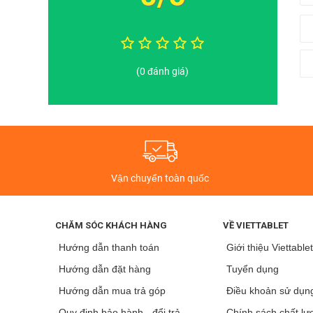
sử dụng trong thời gian dài sẽ gây ra cảm giác khá mỏi.
Tóm lại, Black Shark 4s Pro là một chiếc Gaming Phone c
không khiến người dùng thất vọng.
(0 đánh giá)
Xiaomi Black Shark 4s Pro được trang bị cấu
Về hiệu năng, là một Gaming Phone Black Shark 4s Pro 
Snapdragon 888+ 5G (5 nm),
chiến tốt những tựa game
dung lượng RAM tối đa lên đến
16GB
ấn tượng, cho khả 
trọng.
Vận chuyển toàn quốc
CHĂM SÓC KHÁCH HÀNG
VỀ VIETTABLET
Hướng dẫn thanh toán
Giới thiệu Viettable
Hướng dẫn đặt hàng
Tuyển dụng
Hướng dẫn mua trả góp
Điều khoản sử dụn
Quy định bảo hành - đổi trả
Chính sách chất lư