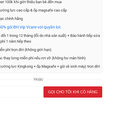
er 100k khi giới thiệu bạn bè đến mua
ường lực cao cấp & ốp magsafe cao cấp
ạc chính hãng
0% gói BH Vip Vcare với quyền lợi:
đổi 1 trong 12 tháng (lỗi do nhà sản xuất) + Bảo hành tiếp sửa
phí 1 năm tiếp theo
ễn phí trọn đời (không giới hạn)
ặc thay lưng miễn phí nếu rơi vỡ (không hư màn hình)
cường lực Kingkong + ốp Magsafe + gói vệ sinh máy) trọn đời
Hoặc