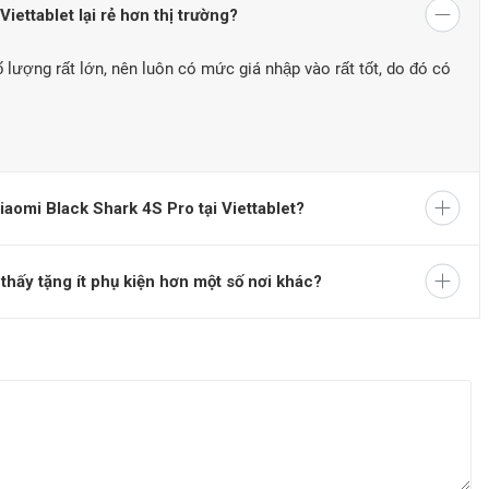
iettablet lại rẻ hơn thị trường?
 lượng rất lớn, nên luôn có mức giá nhập vào rất tốt, do đó có
omi Black Shark 4S Pro
 hố với hiệu ứng đường nét trên mặt lưng
aomi Black Shark 4S Pro tại Viettablet?
những đường nét hầm hồ, nổi bật. Tổng thể mặt lưng trông như
anh em Game thủ. Chiếc máy được trang bị 2 phiên bản màu cho
thấy tặng ít phụ kiện hơn một số nơi khác?
 AMOLED chất lượng
c 6.67 inches, tấm nền Super AMOLED
cho khả năng hiển thị
ợng,
tần số quét cao là một điểm cộng lớn trên một chiếc Gaming
 tác vuốt nhanh nhẹn, mượt mà.