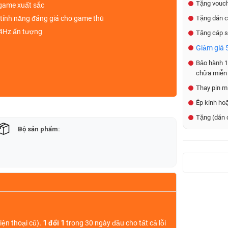
Tặng vouch
 game
xuất sắc
 tính năng đáng giá cho game thủ
Tặng dán c
44Hz
ấn tượng
Tặng cáp s
Giảm giá 5
Bảo hành 1 
chữa miễn 
Thay pin mi
Ép kính ho
Tặng (dán 
Bộ sản phẩm:
iện thoại cũ)
. 1 đổi 1
trong 30 ngày đầu cho tất cả lỗi