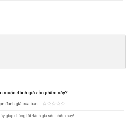
n muốn đánh giá sản phẩm này?
ọn đánh giá của bạn:
Kém
Fair
Trung bình
Rất tốt
Tuyệt vời!
ợc trang bị tần số quét màn hình 144Hz
o dạng “đục lỗ” camera selfie 20MP
, cạnh viền được vát khá
của thiết kế này đối với một Gaming Phone là không có vị trí tỳ tay,