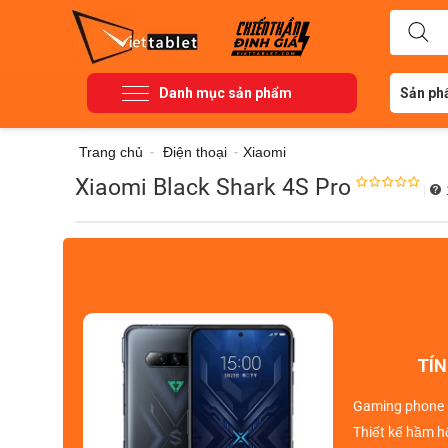
Danh mục sản phẩm
Sản ph
Trang chủ
-
Điện thoại
-
Xiaomi
Xiaomi Black Shark 4S Pro
|
TÍN
Gaming phone
Thiết kế
hầm hố