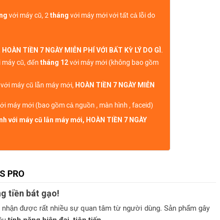
áng
với máy cũ, 2
tháng
với máy mới với tất cả lỗi do
,
HOÀN TIỀN 7 NGÀY MIỄN PHÍ VỚI BẤT KỲ LÝ DO GÌ
.
 máy cũ, đến
tháng 12
với máy mới (không bao gồm
h với máy cũ lẫn máy mới,
HOÀN TIỀN 7 NGÀY MIỄN
ới máy mới (bao gồm cả nguồn , màn hình , faceid)
sinh với máy cũ lẫn máy mới, HOÀN TIỀN 7 NGÀY
4S PRO
g tiền bát gạo!
 nhận được rất nhiều sự quan tâm từ người dùng. Sản phẩm gây
iều
tính năng hiện đại, tiên tiến.