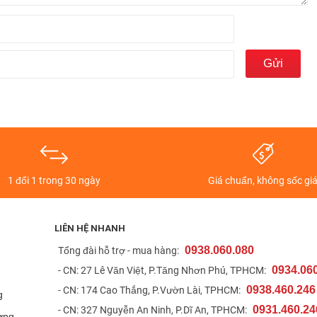
ó chất lượng hiển thị tốt trong phân khúc, sản phẩm chắc chắn
 hình mạnh mẽ với chip Snapdragon 888+ 5G
được trang bị một cấu hình vô cùng mạnh mẽ với
chip xử lý
 nặng một cách nhẹ nhàng. Bên cạnh đó, sản phẩm còn sở hữu
năng đa nhiệm tốt,
512GB ROM
thả ga lưu trữ nhiều dữ liệu quan
1 đổi 1 trong 30 ngày
Giá chuẩn, không sốc gi
LIÊN HỆ NHANH
0938.060.080
t
Tổng đài hỗ trợ - mua hàng:
0934.06
- CN: 27 Lê Văn Việt, P.Tăng Nhơn Phú, TPHCM:
0938.460.246
- CN: 174 Cao Thắng, P.Vườn Lài, TPHCM:
g
0931.460.24
- CN: 327 Nguyễn An Ninh, P.Dĩ An, TPHCM:
ợng