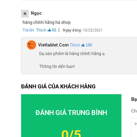
Ngọc
N
hàng chính hãng hả shop
|
Trả lời
Thích
66
Ngày đăng:
10/22/2021
Viettablet.com
Thích
180
Dạ sản phẩm là hàng chính hãng ạ.
Thông tin đến bạn!
ĐÁNH GIÁ CỦA KHÁCH HÀNG
Bạ
Ch
ĐÁNH GIÁ TRUNG BÌNH
Xiaomi Black Shark 4S Pro đư
Black Shark 4s Pro sở hữu màn hình được
thiết kế the
0/5
mỏng, tối ưu tốt không gian hiển thị. Tuy nhiên, điểm trừ 