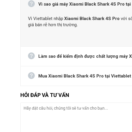
Vì sao giá máy Xiaomi Black Shark 4S Pro tại V
Vì Viettablet nhập
Xiaomi Black Shark 4S Pro
với số
giá bán rẻ hơn thị trường.
Đánh giá Xia
Xiaomi Black Shark 4s Pro sở hữu thiết kế hầm
Làm sao để kiểm định được chất lượng máy Xi
Xiaomi Black Shark 4s Pro sở hữu chi tiết mặt lưng với 
một cỗ máy, thiết kế này hứa hẹn sẽ rất được lòng các 
Mua Xiaomi Black Shark 4S Pro tại Viettablet 
người dùng lựa chọn:
Black, White.
Xiaomi Black Shark 4s Pro có tấm nền Super
HỎI ĐÁP VÀ TƯ VẤN
Black Shark 4s Pro được trang bị màn hình có
kích thướ
chất lượng, rực rỡ, sống động.
Tần số quét 144Hz ấn tư
Phone, giúp nâng cao trải nghiệm sử dụng đáng kể, thao