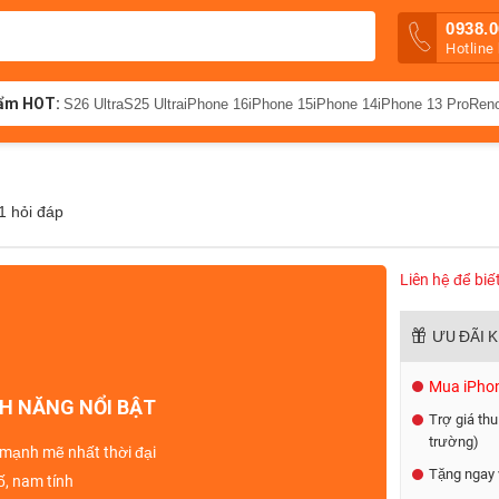
0938.0
Hotline
ẩm HOT:
S26 Ultra
S25 Ultra
iPhone 16
iPhone 15
iPhone 14
iPhone 13 Pro
Ren
1 hỏi đáp
Liên hệ để biế
ƯU ĐÃI 
Mua iPhone
H NĂNG NỔI BẬT
Trợ giá thu
trường)
 mạnh mẽ
nhất thời đại
Tặng ngay 
, nam tính