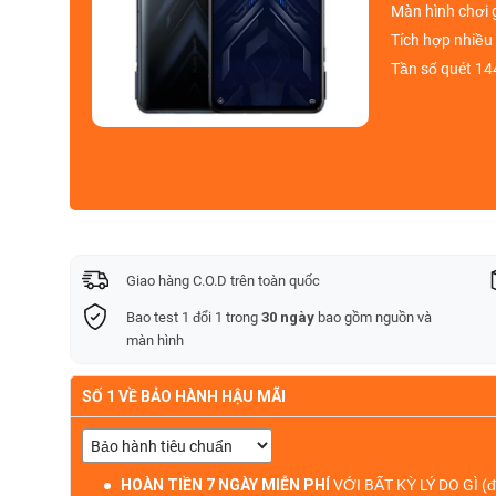
Màn hình chơi
Tích hợp nhiều
Tần số quét 1
Giao hàng C.O.D trên toàn quốc
Bao test 1 đổi 1 trong
30 ngày
bao gồm nguồn và
màn hình
SỐ 1 VỀ BẢO HÀNH HẬU MÃI
HOÀN TIỀN 7 NGÀY MIỄN PHÍ
VỚI BẤT KỲ LÝ DO GÌ
(đ