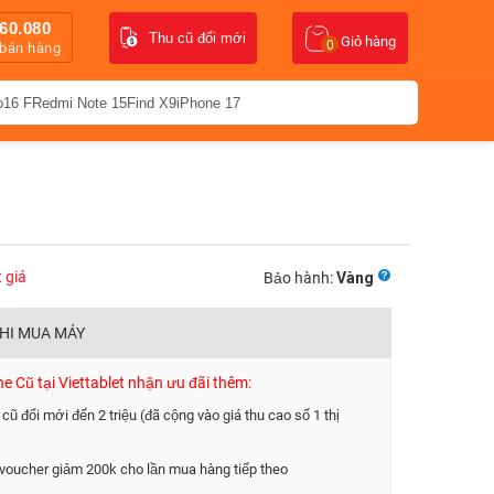
60.080
Thu cũ đổi mới
Giỏ hàng
0
 bán hàng
o16 F
Redmi Note 15
Find X9
iPhone 17
t giá
Bảo hành:
Vàng
KHI MUA MÁY
 Cũ tại Viettablet nhận ưu đãi thêm:
 cũ đổi mới đến 2 triệu (đã cộng vào giá thu cao số 1 thị
voucher giảm 200k cho lần mua hàng tiếp theo