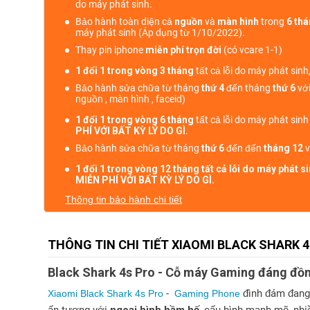
do máy phát sinh.
Bảo hành toàn diện cả
nguồn
và
màn hình
trong
6 th
máy phát sinh (Áp dụng từ 1/10/2022).
Thay pin iphone
miễn phí trọn đời
(có vcare 1-1)
1 đổi 1 trong vòng 3 tháng
tất cả lỗi do máy phát sinh
Bảo hành sửa chữa từ tháng
thứ 4
đến tháng
thứ 6
với
nguồn , màn hình , faceid)
1 đổi 1 trong vòng 6 tháng
tất cả lỗi do máy phát sin
PHÍ VỚI BẤT KỲ LÝ DO GÌ
.
Bảo hành sửa chữa từ tháng
thứ 6
đến đến
tháng 12
v
1 đổi 1 trong vòng 12 tháng tất cả lỗi do máy phát 
MIỄN PHÍ VỚI BẤT KỲ LÝ DO GÌ.
Thông tin bảo hành chi tiết
THÔNG TIN CHI TIẾT XIAOMI BLACK SHARK 
Black Shark 4s Pro - Cỗ máy Gaming đáng đồn
-
đình đám đang
Xiaomi Black Shark 4s Pro
Gaming Phone
ấn tượng với
ngoại hình hầm hố
, cấu hình mạnh mẽ, nh