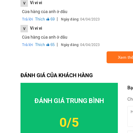
Vi vi vi
V
Cửa hàng của anh ở đâu
|
Trả lời
Thích
69
Ngày đăng:
04/04/2023
Vi vi vi
V
Cửa hàng của anh ở đâu
Thiết
|
Trả lời
Thích
65
Ngày đăng:
04/04/2023
Ở mặt sau có một lớp vỏ bóng bao phủ pin kép với việc 
Xem thê
được kết nối, cả hai đoạn pin được sạc đồng thời - ở chế
nạp lại năng lượng cho viên pin diễn ra nhanh chóng như
ĐÁNH GIÁ CỦA KHÁCH HÀNG
Dưới lớp vỏ của người anh em Xiaomi 11T là Mật độ 1200
cực mạnh, có tốc độ lên đến 3 GHz. Ba lõi Cortex-A78 kh
Bạ
A55 với tần số 2 GHz chịu trách nhiệm về hiệu quả năng l
Ch
ĐÁNH GIÁ TRUNG BÌNH
kiểm tra đầy đủ.
0/5