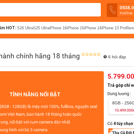
0938.0
Hotline
ẩm HOT:
S26 Ultra
S25 Ultra
iPhone 16
iPhone 15
iPhone 14
iPhone 13 Pro
Ren
 hành chính hãng 18 tháng
6 hỏi đáp
|
5.799.0
Trả góp chỉ v
TÍNH NĂNG NỔI BẬT
Dung lượng :
8GB - 256
 (8GB - 128GB)
là
máy mới 100%, fullbox, nguyên seal
10.499.000
omi Việt Nam,
bảo hành 18 tháng toàn quốc
rọng,
nổi bật với cụm camera độc nhất
Có
4 tùy chọn
hung hình với
bộ 3 camera
Thu Cũ Đổi