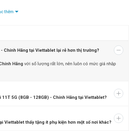
ọc thêm
Chính Hãng tại Viettablet lại rẻ hơn thị trường?
 Chính Hãng
với số lượng rất lớn, nên luôn có mức giá nhập
iến Xiaomi 11T năm nay
 11T 5G (8GB - 128GB) - Chính Hãng tại Viettablet?
ết kế đơn giản, sang trọng
và mạnh mẽ và bắt mắt nhất ở cụm
ớc, gần như toàn bộ thân máy được bao phủ bởi
màn hình
ích hợp và camera trước ở trung tâm.
Viettablet thấy tặng ít phụ kiện hơn một số nơi khác?