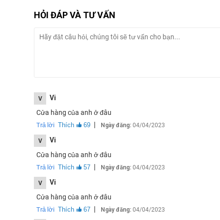
Phần sau không bị ẩn dưới màn hình, vì vậy
mô-đun 16 
HỎI ĐÁP VÀ TƯ VẤN
độ mờ tốt ở chế độ chân dung, ngay cả trong điều kiện á
Vi
V
Cửa hàng của anh ở đâu
|
Trả lời
Thích
69
Ngày đăng:
04/04/2023
Vi
V
Cửa hàng của anh ở đâu
|
Trả lời
Thích
57
Ngày đăng:
04/04/2023
Vi
V
Cửa hàng của anh ở đâu
|
Trả lời
Thích
67
Ngày đăng:
04/04/2023