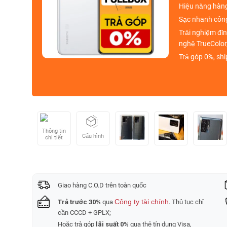
Hiệu năng
hàn
Sạc nhanh
công
Trải nghiệm đỉ
nghệ
TrueColor
Trả góp 0%, sh
Thông tin
Cấu hình
chi tiết
Giao hàng C.O.D trên toàn quốc
Công ty tài chính
Trả trước 30%
qua
. Thủ tục chỉ
cần CCCD + GPLX;
Hoặc trả góp
lãi suất 0%
qua thẻ tín dụng Visa,