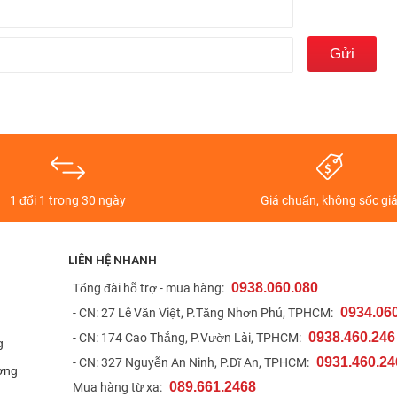
1 đổi 1 trong 30 ngày
Giá chuẩn, không sốc gi
LIÊN HỆ NHANH
0938.060.080
t
Tổng đài hỗ trợ - mua hàng:
0934.06
- CN: 27 Lê Văn Việt, P.Tăng Nhơn Phú, TPHCM:
0938.460.246
- CN: 174 Cao Thắng, P.Vườn Lài, TPHCM:
g
0931.460.24
- CN: 327 Nguyễn An Ninh, P.Dĩ An, TPHCM:
ợng
089.661.2468
Mua hàng từ xa: