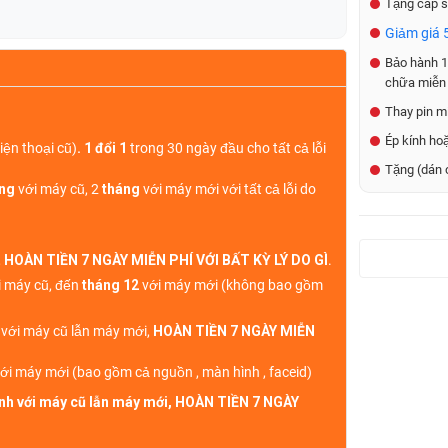
Tặng cáp s
Giảm giá 5
Bảo hành 1 
chữa miễn 
Thay pin mi
Ép kính ho
iện thoại cũ)
. 1 đổi 1
trong 30 ngày đầu cho tất cả lỗi
Tặng (dán 
áng
với máy cũ, 2
tháng
với máy mới với tất cả lỗi do
,
HOÀN TIỀN 7 NGÀY MIỄN PHÍ VỚI BẤT KỲ LÝ DO GÌ
.
 máy cũ, đến
tháng 12
với máy mới (không bao gồm
h với máy cũ lẫn máy mới,
HOÀN TIỀN 7 NGÀY MIỄN
ới máy mới (bao gồm cả nguồn , màn hình , faceid)
sinh với máy cũ lẫn máy mới, HOÀN TIỀN 7 NGÀY