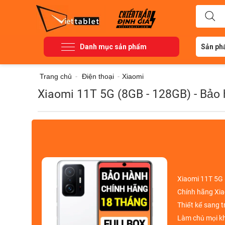
Danh mục sản phẩm
Sản ph
Trang chủ
-
Điện thoại
-
Xiaomi
Xiaomi 11T 5G (8GB - 128GB) - Bảo
Xiaomi 11T 5G
Chính hãng
Xia
Thiết kế sang t
Làm chủ mọi k