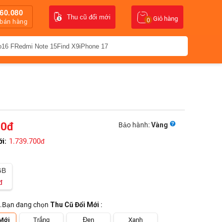
60.080
Thu cũ đổi mới
Giỏ hàng
0
 bán hàng
o16 F
Redmi Note 15
Find X9
iPhone 17
00
đ
Bảo hành:
Vàng
1.739.700
ới:
đ
GB
đ
.Bạn đang chọn
Thu Cũ Đổi Mới
:
 Mới
Trắng
Đen
Xanh