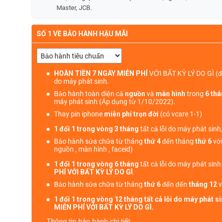
Master, JCB.
SỐ 1 VỀ BẢO HÀNH HẬU MÃI
HOÀN TIỀN 7 NGÀY MIỄN PHÍ
VỚI BẤT KỲ LÝ DO GÌ
(đ
do máy phát sinh.
Bảo hành toàn diện cả
nguồn
và
màn hình
trong
6 th
máy phát sinh (Áp dụng từ 1/10/2022).
Thay pin iphone
miễn phí trọn đời
(có vcare 1-1)
1 đổi 1 trong vòng 3 tháng
tất cả lỗi do máy phát sinh
Bảo hành sửa chữa từ tháng
thứ 4
đến tháng
thứ 6
với
nguồn , màn hình , faceid)
1 đổi 1 trong vòng 6 tháng
tất cả lỗi do máy phát sin
PHÍ VỚI BẤT KỲ LÝ DO GÌ
.
Bảo hành sửa chữa từ tháng
thứ 6
đến đến
tháng 12
v
1 đổi 1 trong vòng 12 tháng tất cả lỗi do máy phát 
MIỄN PHÍ VỚI BẤT KỲ LÝ DO GÌ.
Thông tin bảo hành chi tiết