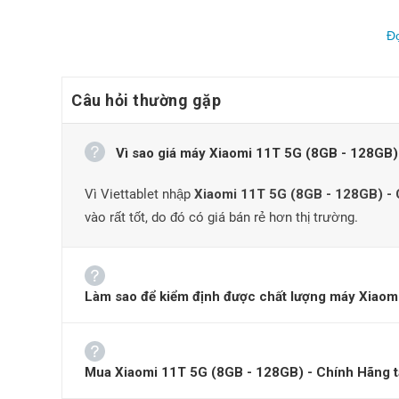
Đ
Câu hỏi thường gặp
Vì sao giá máy Xiaomi 11T 5G (8GB - 128GB) - 
Vì Viettablet nhập
Xiaomi 11T 5G (8GB - 128GB) -
vào rất tốt, do đó có giá bán rẻ hơn thị trường.
Thiết kế dự k
Đánh giá thiết kế Xiaomi 11T
Làm sao để kiểm định được chất lượng máy Xiaomi
Xiaomi 11T là chiếc điện thoại thông minh cỡ lớn, có
thi
camera sau và khả năng sạc nhanh của mình. Ở mặt trư
AMOLED 6,67
inch khổng lồ với máy quét dấu vân tay t
Mua Xiaomi 11T 5G (8GB - 128GB) - Chính Hãng tại 