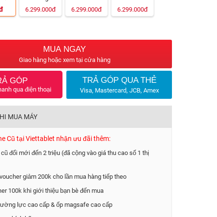
đ
đ
đ
đ
6.299.000
6.299.000
6.299.000
MUA NGAY
Giao hàng hoặc xem tại cửa hàng
TRẢ GÓP QUA THẺ
RẢ GÓP
hanh qua điện thoại
Visa, Mastercard, JCB, Amex
KHI MUA MÁY
 Cũ tại Viettablet nhận ưu đãi thêm:
 cũ đổi mới đến 2 triệu (đã cộng vào giá thu cao số 1 thị
voucher giảm 200k cho lần mua hàng tiếp theo
er 100k khi giới thiệu bạn bè đến mua
ường lực cao cấp & ốp magsafe cao cấp