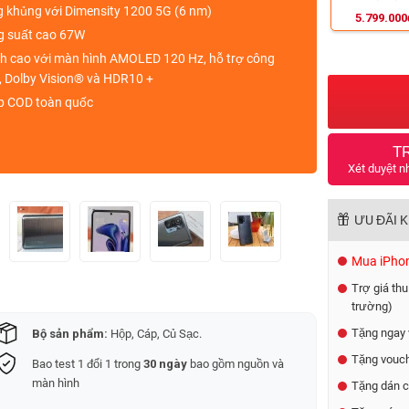
g khủng
với
Dimensity 1200 5G (6 nm)
5.799.000
 suất cao
67W
nh cao với
màn hình AMOLED 120 Hz, hỗ trợ công
, Dolby Vision® và HDR10 +
ip COD toàn quốc
T
Xét duyệt n
ƯU ĐÃI 
Mua iPhone
Trợ giá thu
trường)
Tặng ngay 
Bộ sản phẩm:
Hộp, Cáp, Củ Sạc.
Tặng vouch
Bao test 1 đổi 1 trong
30 ngày
bao gồm nguồn và
màn hình
Tặng dán c