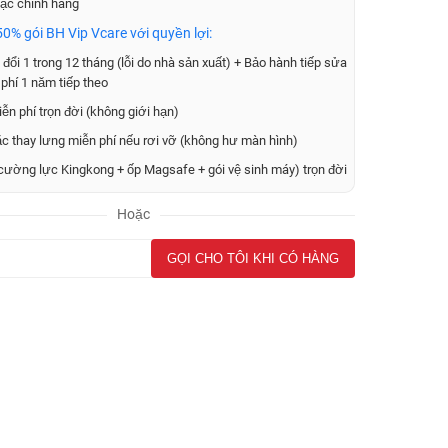
ạc chính hãng
0% gói BH Vip Vcare với quyền lợi:
đổi 1 trong 12 tháng (lỗi do nhà sản xuất) + Bảo hành tiếp sửa
phí 1 năm tiếp theo
ễn phí trọn đời (không giới hạn)
ặc thay lưng miễn phí nếu rơi vỡ (không hư màn hình)
cường lực Kingkong + ốp Magsafe + gói vệ sinh máy) trọn đời
Hoặc