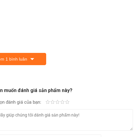
 kế Xiaomi 11T
bổ sung graphene và hỗ trợ
công nghệ Mi-FC
. Khi bộ điều hợp
m 1 bình luân
 độ dòng kép. Nguồn điện hiện tại được chia đôi, do đó, quá trình
ng an toàn.
 6 nanomet. Chipset hàng đầu được trang bị một lõi Cortex-A78
ác hoạt động ở tần số giảm xuống còn 2,6 GHz và bốn lõi Cortex-
n muốn đánh giá sản phẩm này?
ượng. Một lần nữa, đừng hỏi về trò chơi - chúng tôi đang đợi bản
ọn đánh giá của bạn:
Kém
Fair
Trung bình
Rất tốt
Tuyệt vời!