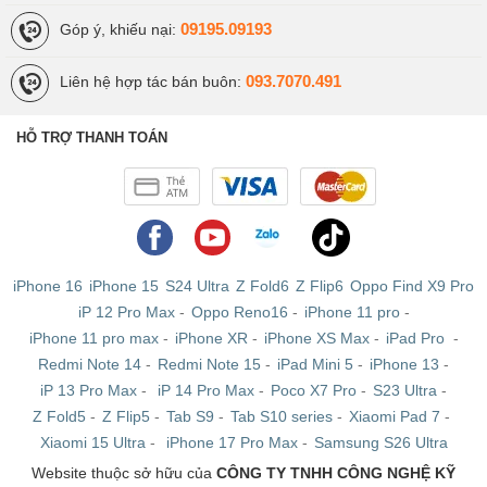
09195.09193
Góp ý, khiếu nại:
093.7070.491
Liên hệ hợp tác bán buôn:
HỖ TRỢ THANH TOÁN
iPhone 16
iPhone 15
S24 Ultra
Z Fold6
Z Flip6
Oppo Find X9 Pro
iP 12 Pro Max
-
Oppo Reno16
-
iPhone 11 pro
-
iPhone 11 pro max
-
iPhone XR
-
iPhone XS Max
-
iPad Pro
-
Redmi Note 14
-
Redmi Note 15
-
iPad Mini 5
-
iPhone 13
-
iP 13 Pro Max
-
iP 14 Pro Max
-
Poco X7 Pro
-
S23 Ultra
-
Z Fold5
-
Z Flip5
-
Tab S9
-
Tab S10 series
-
Xiaomi Pad 7
-
Xiaomi 15 Ultra
-
iPhone 17 Pro Max
-
Samsung S26 Ultra
Website thuộc sở hữu của
CÔNG TY TNHH CÔNG NGHỆ KỸ