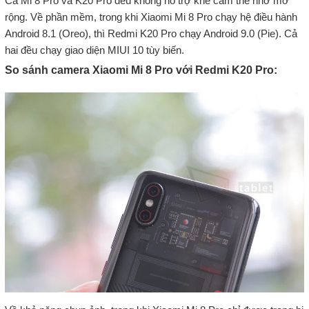
Cả Mi 8 Pro và K20 Pro đều không hỗ trợ khe cắm thẻ nhớ mở
rộng. Về phần mềm, trong khi Xiaomi Mi 8 Pro chạy hệ điều hành
Android 8.1 (Oreo), thì Redmi K20 Pro chạy Android 9.0 (Pie). Cả
hai đều chạy giao diện MIUI 10 tùy biến.
So sánh camera Xiaomi Mi 8 Pro với Redmi K20 Pro: