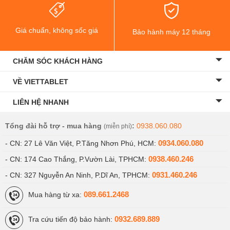
Giá chuẩn, không sốc giá
Bảo hành máy 12 tháng
CHĂM SÓC KHÁCH HÀNG
VỀ VIETTABLET
LIÊN HỆ NHANH
Tổng đài hỗ trợ - mua hàng
:
0938.060.080
(miễn phí)
0934.060.080
- CN: 27 Lê Văn Việt, P.Tăng Nhơn Phú, HCM:
0938.460.246
- CN: 174 Cao Thắng, P.Vườn Lài, TPHCM:
0931.460.246
- CN: 327 Nguyễn An Ninh, P.Dĩ An, TPHCM:
089.661.2468
Mua hàng từ xa:
0932.689.889
Tra cứu tiến độ bảo hành: