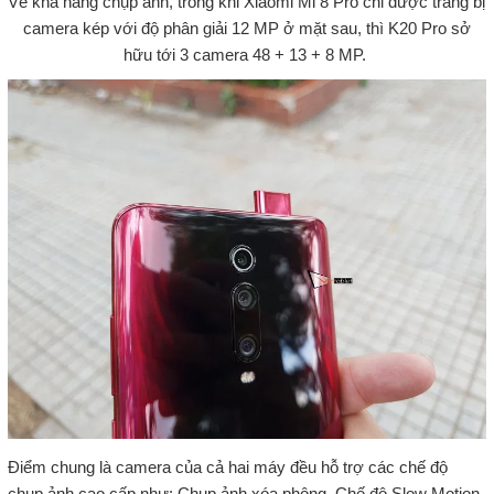
Về khả năng chụp ảnh, trong khi Xiaomi Mi 8 Pro chỉ được trang bị
camera kép với độ phân giải 12 MP ở mặt sau, thì K20 Pro sở
hữu tới 3 camera 48 + 13 + 8 MP.
Điểm chung là camera của cả hai máy đều hỗ trợ các chế độ
chụp ảnh cao cấp như: Chụp ảnh xóa phông, Chế độ Slow Motion,