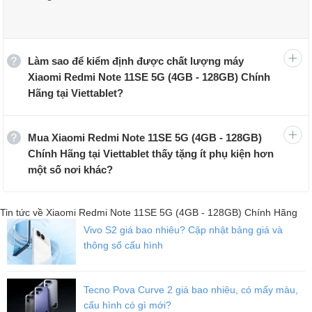
chưa tên model và logo của hãng. Mặt trước, màn hình có thiết kế
đục lỗ, tối ưu diện tích sử dụng của người dùng.
Làm sao để kiểm định được chất lượng máy
Xiaomi Redmi Note 11SE 5G (4GB - 128GB) Chính
Hãng tại Viettablet?
Mua Xiaomi Redmi Note 11SE 5G (4GB - 128GB)
Chính Hãng tại Viettablet thấy tặng ít phụ kiện hơn
một số nơi khác?
Tin tức về Xiaomi Redmi Note 11SE 5G (4GB - 128GB) Chính Hãng
Vivo S2 giá bao nhiêu? Cập nhật bảng giá và
thông số cấu hình
Tecno Pova Curve 2 giá bao nhiêu, có mấy màu,
cấu hình có gì mới?