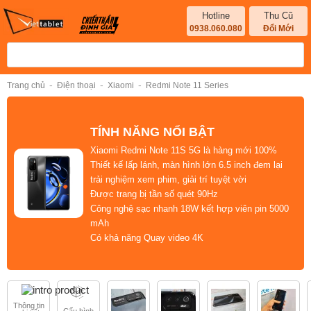
Hotline
Thu Cũ
0938.060.080
Đổi Mới
-
-
-
Trang chủ
Điện thoại
Xiaomi
Redmi Note 11 Series
TÍNH NĂNG NỔI BẬT
Xiaomi Redmi Note 11S 5G là
hàng mới 100%
Thiết kế
lấp lánh
, màn hình lớn
6.5 inch
đem lại
trải nghiệm
xem phim, giải trí
tuyệt vời
Được trang bị
tần số quét 90Hz
C
ông nghệ sạc nhanh 18W
kết hợp viên pin
5000
mAh
Có khả năng
Quay video 4K
Thông tin