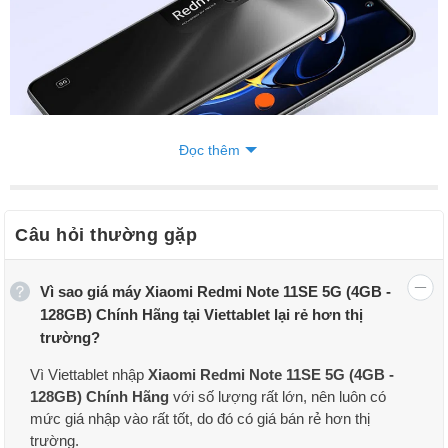
Đọc thêm
Câu hỏi thường gặp
Thiết kế
Vì sao giá máy Xiaomi Redmi Note 11SE 5G (4GB -
128GB) Chính Hãng tại Viettablet lại rẻ hơn thị
Giống với
POCO M3 Pro
, Redmi Note 11SE có mặt lưng phẳng kết
trường?
hợp đường viền vuông vức ôm sát thân máy tạo cảm giác nguyên
khối chắc chắn khi sử dụng. Máy hiện có màu đen và xanh dương
Vì Viettablet nhập
Xiaomi Redmi Note 11SE 5G (4GB -
đậm.
128GB) Chính Hãng
với số lượng rất lớn, nên luôn có
Mặt lưng được hoàn thiện bằng nhựa nhám giúp hạn chế tình trạng
mức giá nhập vào rất tốt, do đó có giá bán rẻ hơn thị
bám bẩn do vân tay. Thiết kế cụm camera hình chữ nhật dày dặn
trường.