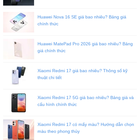
Huawei Nova 16 SE giá bao nhiêu? Bảng giá
Cạnh phải là nơi đặt cụm phím âm lượng và phím nguồn tích hợp
chính thức
cảm biến vân tay, đây quen thuộc của nhiều người dùng Redmi.
Màn hình
Huawei MatePad Pro 2026 giá bao nhiêu? Bảng
Redmi Note 11SE được trang bị
màn hình
6.5 inches
,
tấm nền
giá chính thức
IPS LCD
,
tốc độ làm mới 90Hz, 400 nits.
Đây là con số khá tốt ở
phân khúc giá rẻ ở thị trường hiện tại. Cá nhân mình đánh giá, máy
cho khả năng hiển thị khá tốt về màu sắc tươi sáng, sống động và
Xiaomi Redmi 17 giá bao nhiêu? Thông số kỹ
mượt mà.
thuật chi tiết
Xiaomi Redmi 17 5G giá bao nhiêu? Bảng giá và
cấu hình chính thức
Xiaomi Redmi 17 có mấy màu? Hướng dẫn chọn
màu theo phong thủy