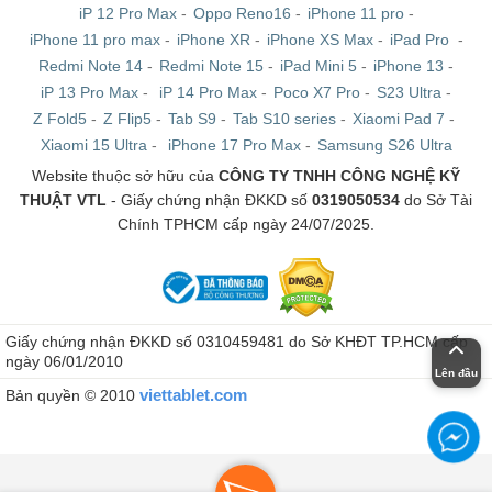
iP 12 Pro Max
-
Oppo Reno16
-
iPhone 11 pro
-
iPhone 11 pro max
-
iPhone XR
-
iPhone XS Max
-
iPad Pro
-
Redmi Note 14
-
Redmi Note 15
-
iPad Mini 5
-
iPhone 13
-
iP 13 Pro Max
-
iP 14 Pro Max
-
Poco X7 Pro
-
S23 Ultra
-
Z Fold5
-
Z Flip5
-
Tab S9
-
Tab S10 series
-
Xiaomi Pad 7
-
Xiaomi 15 Ultra
-
iPhone 17 Pro Max
-
Samsung S26 Ultra
Website thuộc sở hữu của
CÔNG TY TNHH CÔNG NGHỆ KỸ
THUẬT VTL
- Giấy chứng nhận ĐKKD số
0319050534
do Sở Tài
Chính TPHCM cấp ngày 24/07/2025.
Giấy chứng nhận ĐKKD số 0310459481 do Sở KHĐT TP.HCM cấp
ngày 06/01/2010
Lên đầu
viettablet.com
Bản quyền © 2010