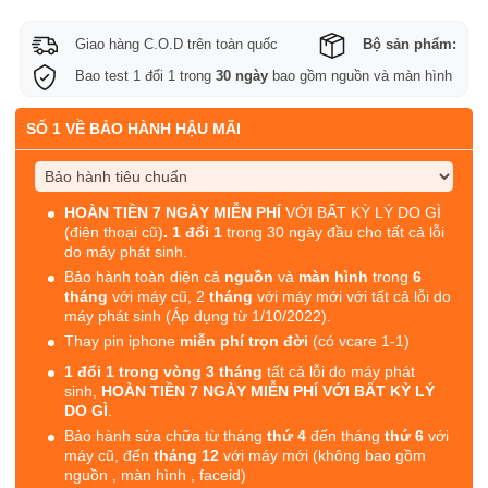
Giao hàng C.O.D trên toàn quốc
Bộ sản phẩm:
Bao test 1 đổi 1 trong
30 ngày
bao gồm nguồn và màn hình
SỐ 1 VỀ BẢO HÀNH HẬU MÃI
HOÀN TIỀN 7 NGÀY MIỄN PHÍ
VỚI BẤT KỲ LÝ DO GÌ
(điện thoại cũ)
. 1 đổi 1
trong 30 ngày đầu cho tất cả lỗi
do máy phát sinh.
Bảo hành toàn diện cả
nguồn
và
màn hình
trong
6
tháng
với máy cũ, 2
tháng
với máy mới với tất cả lỗi do
máy phát sinh (Áp dụng từ 1/10/2022).
Thay pin iphone
miễn phí trọn đời
(có vcare 1-1)
1 đổi 1 trong vòng 3 tháng
tất cả lỗi do máy phát
sinh,
HOÀN TIỀN 7 NGÀY MIỄN PHÍ VỚI BẤT KỲ LÝ
DO GÌ
.
Bảo hành sửa chữa từ tháng
thứ 4
đến tháng
thứ 6
với
máy cũ, đến
tháng 12
với máy mới (không bao gồm
nguồn , màn hình , faceid)