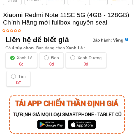
Cấu hình
chi tiết
Xiaomi Redmi Note 11SE 5G (4GB - 128GB)
Chính Hãng mới fullbox nguyên seal
Liên hệ để biết giá
Bảo hành:
Vàng
Có
4 tùy chọn
.Bạn đang chọn
Xanh Lá
:
Xanh Lá
Đen
Xanh Dương
đ
đ
đ
0
0
0
Tím
đ
0