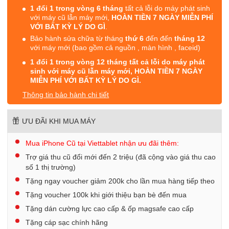
1 đổi 1 trong vòng 6 tháng
tất cả lỗi do máy phát sinh
với máy cũ lẫn máy mới,
HOÀN TIỀN 7 NGÀY MIỄN PHÍ
VỚI BẤT KỲ LÝ DO GÌ
.
Bảo hành sửa chữa từ tháng
thứ 6
đến đến
tháng 12
với máy mới (bao gồm cả nguồn , màn hình , faceid)
1 đổi 1 trong vòng 12 tháng tất cả lỗi do máy phát
sinh với máy cũ lẫn máy mới, HOÀN TIỀN 7 NGÀY
MIỄN PHÍ VỚI BẤT KỲ LÝ DO GÌ.
Thông tin bảo hành chi tiết
ƯU ĐÃI KHI MUA MÁY
Mua iPhone Cũ tại Viettablet nhận ưu đãi thêm:
Trợ giá thu cũ đổi mới đến 2 triệu (đã cộng vào giá thu cao
số 1 thị trường)
Tặng ngay voucher giảm 200k cho lần mua hàng tiếp theo
Tặng voucher 100k khi giới thiệu bạn bè đến mua
Tặng dán cường lực cao cấp & ốp magsafe cao cấp
Tặng cáp sạc chính hãng