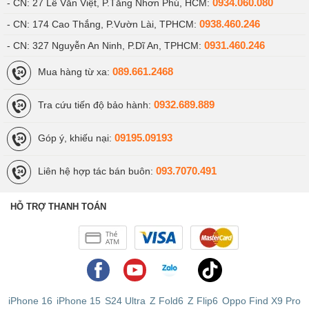
0934.060.080
- CN: 27 Lê Văn Việt, P.Tăng Nhơn Phú, HCM:
0938.460.246
- CN: 174 Cao Thắng, P.Vườn Lài, TPHCM:
0931.460.246
- CN: 327 Nguyễn An Ninh, P.Dĩ An, TPHCM:
089.661.2468
Mua hàng từ xa:
0932.689.889
Tra cứu tiến độ bảo hành:
Viettablet.com
09195.09193
Góp ý, khiếu nại:
093.7070.491
Liên hệ hợp tác bán buôn:
HỖ TRỢ THANH TOÁN
iPhone 16
iPhone 15
S24 Ultra
Z Fold6
Z Flip6
Oppo Find X9 Pro