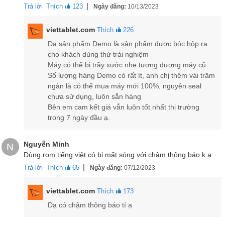
|
Trả lời
Thích
123
Ngày đăng:
10/13/2023
viettablet.com
Thích
226
Các phối màu của Redmi Note 12 Turbo
Dạ sản phẩm Demo là sản phẩm được bóc hộp ra
Đánh giá màn hình Redmi Note 12 Turbo
cho khách dùng thử trải nghiệm
Máy có thể bị trầy xước nhẹ tương đương máy cũ
Redmi Note 12 Turbo có màn hình 6,67 inch với tấm nền OLED 12
Số lượng hàng Demo có rất ít, anh chị thêm vài trăm
bit. Nó cung cấp độ phân giải Full HD+, độ sáng tối đa 1.000 nits,
ngàn là có thể mua máy mới 100%, nguyên seal
gam màu DCI-P3 100 phần trăm, tốc độ làm mới 120 Hz, Dolby
chưa sử dụng, luôn sẵn hàng
Vision và hỗ trợ HDR10+. Redmi Note 12 Turbo sở hữu màn hình
Bên em cam kết giá vẫn luôn tốt nhất thị trường
đục lỗ ở giữa, viền mỏng hơn và cung cấp màn hình to đến 93,45%
trong 7 ngày đầu ạ.
so với tổng thể thiết bị. Ngoài ra, Redmi Note 12 Turbo được trang
bị chín lớp bảo vệ bên trong và bên ngoài của thân máy bay, giúp
Nguyễn Minh
nó mạnh mẽ và bền bỉ hơn.
N
Dùng rom tiếng việt có bị mất sóng với chậm thông báo k ạ
|
Trả lời
Thích
65
Ngày đăng:
07/12/2023
viettablet.com
Thích
173
Dạ có chậm thông báo tí ạ