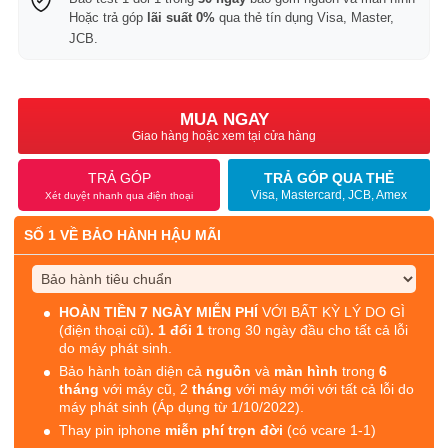
Hoặc trả góp
lãi suất 0%
qua thẻ tín dụng Visa, Master,
JCB.
MUA NGAY
Giao hàng hoặc xem tại cửa hàng
TRẢ GÓP
TRẢ GÓP QUA THẺ
Visa, Mastercard, JCB, Amex
Xét duyệt nhanh qua điện thoại
SỐ 1 VỀ BẢO HÀNH HẬU MÃI
HOÀN TIỀN 7 NGÀY MIỄN PHÍ
VỚI BẤT KỲ LÝ DO GÌ
(điện thoại cũ)
. 1 đổi 1
trong 30 ngày đầu cho tất cả lỗi
do máy phát sinh.
Bảo hành toàn diện cả
nguồn
và
màn hình
trong
6
tháng
với máy cũ, 2
tháng
với máy mới với tất cả lỗi do
máy phát sinh (Áp dụng từ 1/10/2022).
Thay pin iphone
miễn phí trọn đời
(có vcare 1-1)