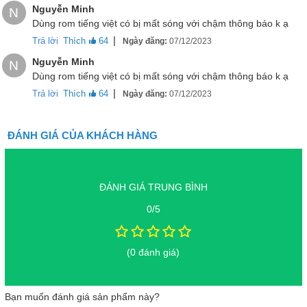
Nguyễn Minh
N
Dùng rom tiếng việt có bị mất sóng với chậm thông báo k ạ
|
Trả lời
Thích
64
Ngày đăng:
07/12/2023
Nguyễn Minh
N
Dùng rom tiếng việt có bị mất sóng với chậm thông báo k ạ
|
Trả lời
Thích
64
Ngày đăng:
07/12/2023
ĐÁNH GIÁ CỦA KHÁCH HÀNG
ĐÁNH GIÁ TRUNG BÌNH
Viền màn hình siêu mỏng trên Redmi Note 12 Turbo
0/5
Đánh giá camera Redmi Note 12 Turbo
Mặt sau của Redmi Note 12 Turbo có ba cảm biến camera được
(0 đánh giá)
đặt gọn gàng trong 3 đảo tròn. Thiết lập bao gồm một ống kính
chính 64MP có hỗ trợ OIS, một ống kính góc siêu rộng 8MP và một
đơn vị macro 2MP. Bên cạnh đó là một camera selfie 16MP ở mặt
Bạn muốn đánh giá sản phẩm này?
trước.