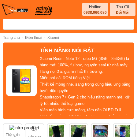
Hotline
Thu Cũ
0938.060.080
Đổi Mới
-
-
Trang chủ
Điện thoại
Xiaomi
TÍNH NĂNG NỔI BẬT
Xiaomi Redmi Note 12 Turbo 5G (8GB - 256GB)
là
hàng mới 100%, fullbox, nguyên seal từ nhà máy.
Hàng nội địa,
giá rẻ nhất thị trường.
Miễn phí cài ROM tiếng Việt.
Thiết kế mỏng nhẹ, sang trọng
cùng hiệu ứng băng
tuyết độc quyền.
Snapdragon 7+ Gen 2
cho hiệu năng mạnh mẽ, xử
lý tốt nhiều thể loại game.
Viền màn hình cực mỏng,
tấm nền
OLED Full
HD+
, tần số quét
120Hz
cho khả năng hiển thị số
một phân khúc.
Viên pin
5000mAh
,
sạc nhanh 67W
, kéo dài thời
Thông tin
gian sử dụng đến 2 ngày.