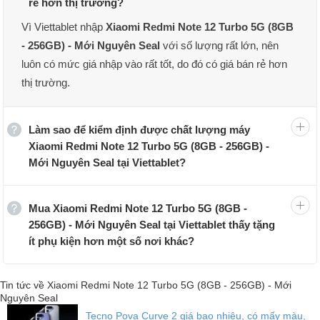
rẻ hơn thị trường?
Vì Viettablet nhập
Xiaomi Redmi Note 12 Turbo 5G (8GB
- 256GB) - Mới Nguyên Seal
với số lượng rất lớn, nên
Redmi Note 12 Turbo cháy hàng chỉ sau vài giây mở bán tại thị
luôn có mức giá nhập vào rất tốt, do đó có giá bán rẻ hơn
trường Trung Quốc
thị trường.
Đánh giá thiết kế Redmi Note 12 Turbo
Redmi Note 12 Turbo
có thân máy phẳng và quan trọng nhất là lần
Làm sao để kiểm định được chất lượng máy
này Xiaomi cuối cùng đã loại bỏ được khung nhựa rẻ tiền nối màn
Xiaomi Redmi Note 12 Turbo 5G (8GB - 256GB) -
hình với khung, vốn là một trong những nhược điểm lớn nhất của
Mới Nguyên Seal tại Viettablet?
các dòng Redmi so với đối thủ. Mặt lưng của Note 12 Turbo được
hoàn thiện bằng nhựa nhưng bề ngoài thì không hề rẻ tiền chút
nào mà lại còn rất độc đáo và sang trọng.
Mua Xiaomi Redmi Note 12 Turbo 5G (8GB -
256GB) - Mới Nguyên Seal tại Viettablet thấy tặng
ít phụ kiện hơn một số nơi khác?
Tin tức về Xiaomi Redmi Note 12 Turbo 5G (8GB - 256GB) - Mới
Nguyên Seal
Tecno Pova Curve 2 giá bao nhiêu, có mấy màu,