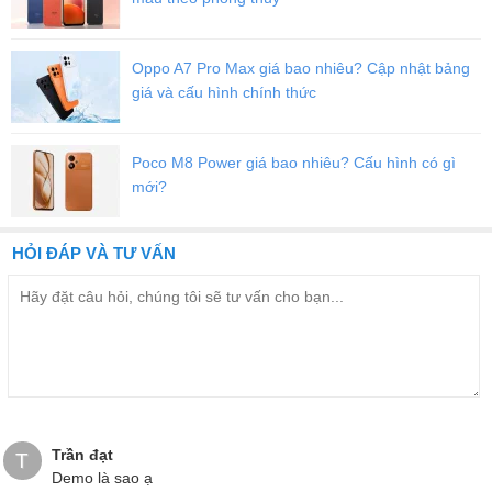
giống như một hòn đảo riêng biệt nổi trên nắp lưng. So với dòng
K60
, Note 12 Turbo được Xiaomi hoàn thiện với kích thước và
Oppo A7 Pro Max giá bao nhiêu? Cập nhật bảng
trọng lượng nhỏ gọn hơn.
giá và cấu hình chính thức
Poco M8 Power giá bao nhiêu? Cấu hình có gì
mới?
HỎI ĐÁP VÀ TƯ VẤN
Trần đạt
T
Demo là sao ạ