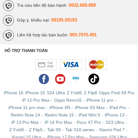
0932.689.889
Tra cứu tiến độ bảo hành:
09195.09193
Góp ý, khiếu nại:
093.7070.491
Liên hệ hợp tác bán buôn:
HỖ TRỢ THANH TOÁN
Redmi Note 12 Turbo là chiếc điện thoại đầu tiên trên thế giới được
trang bị Snapdragon 7+ Gen 2
Dưới nắp máy, Redmi Note 12 Turbo được trang bị bộ vi xử lý
Snapdragon 7+ Gen 2 - một cái tên khá xa lạ với người dùng, vì
đây là nền tảng gần như là mới nhất của Qualcomm được phát
hành vào tháng 3 năm nay (2023). Đây cũng là lần đầu tiên họ đưa
iPhone 16
iPhone 15
S24 Ultra
Z Fold6
Z Flip6
Oppo Find X9 Pro
lõi cao cấp vào dòng Snapdragon 7 và mang đến nhiều tính năng
iP 12 Pro Max
-
Oppo Reno16
-
iPhone 11 pro
-
trước đây chỉ hỗ trợ trên nền tảng flagship. Và quan trọng nhất,
iPhone 11 pro max
-
iPhone XR
-
iPhone XS Max
-
iPad Pro
-
hiệu suất GPU của bộ vi xử lý này ngang ngửa với các sản phẩm
Redmi Note 14
-
Redmi Note 15
-
iPad Mini 5
-
iPhone 13
-
chủ lực như Snapdragon 8+ Gen 1. Ngoài ra, Redmi Note 12 Turbo
iP 13 Pro Max
-
iP 14 Pro Max
-
Poco X7 Pro
-
S23 Ultra
-
bản cao cấp nhất sẽ được trang bị tối đa 16GB RAM LPDDR5x và
Z Fold5
-
Z Flip5
-
Tab S9
-
Tab S10 series
-
Xiaomi Pad 7
-
1TB dung lượng lưu trữ UFS 3.1. Thiết bị cũng sẽ chạy trên hệ điều
Xiaomi 15 Ultra
-
iPhone 17 Pro Max
-
Samsung S26 Ultra