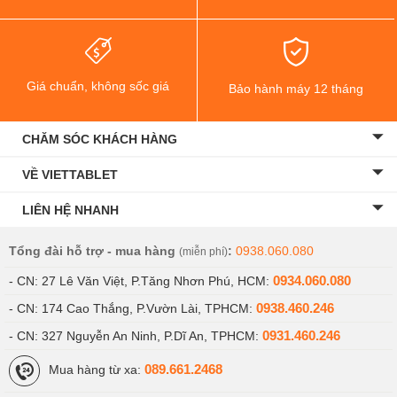
Hình ảnh cho ra từ Redmi Note 12 Turbo khá tốt ở điều kiện ánh
sáng đầy đủ, và thật sự là không có gì đặc biệt. Snapdragon 7+
Gen 2 có bộ xử lý hình ảnh rất tốt, nhưng có vẻ như Redmi không
muốn phát huy hết khả năng của nó trong một mẫu máy giá rẻ.
Giá chuẩn, không sốc giá
Bảo hành máy 12 tháng
Thật không may, Redmi Note 12 Turbo không hỗ trợ quay video 4K
60FPS HDR, mà nó có hoàn toàn có khả năng làm được
CHĂM SÓC KHÁCH HÀNG
Đánh giá cấu hình Redmi Note 12 Turbo
VỀ VIETTABLET
LIÊN HỆ NHANH
Tổng đài hỗ trợ - mua hàng
:
0938.060.080
(miễn phí)
0934.060.080
- CN: 27 Lê Văn Việt, P.Tăng Nhơn Phú, HCM:
0938.460.246
- CN: 174 Cao Thắng, P.Vườn Lài, TPHCM:
0931.460.246
- CN: 327 Nguyễn An Ninh, P.Dĩ An, TPHCM:
089.661.2468
Mua hàng từ xa: