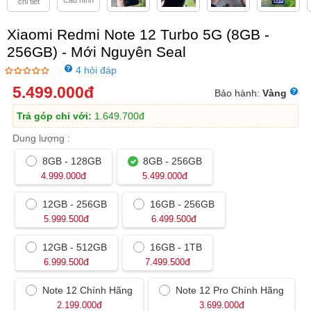
Cấu hình
chi tiết
Trả góp 0%, ship COD toàn quốc.
Viettablet
trợ giá thu cũ lên đời lên đến 500.000đ
Xiaomi Redmi Note 12 Turbo 5G (8GB -
cho tất cả sản phẩm smartphone, tablet
.
256GB) - Mới Nguyên Seal
4 hỏi đáp
|
5.499.000
đ
Bảo hành:
Vàng
Trả góp chỉ với:
1.649.700
đ
Dung lượng :
8GB - 128GB
8GB - 256GB
đ
đ
4.999.000
5.499.000
12GB - 256GB
16GB - 256GB
đ
đ
5.999.500
6.499.500
12GB - 512GB
16GB - 1TB
đ
đ
6.999.500
7.499.500
Note 12 Chính Hãng
Note 12 Pro Chính Hãng
đ
đ
2.199.000
3.699.000