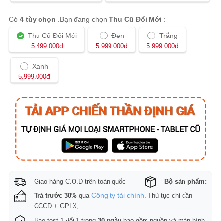
Có
4 tùy chọn
.Bạn đang chọn
Thu Cũ Đổi Mới
:
Thu Cũ Đổi Mới
Đen
Trắng
đ
đ
đ
5.499.000
5.999.000
5.999.000
Xanh
đ
5.999.000
Giao hàng C.O.D trên toàn quốc
Bộ sản phẩm:
Công ty tài chính
Trả trước 30%
qua
. Thủ tục chỉ cần
CCCD + GPLX;
Bao test 1 đổi 1 trong
30 ngày
bao gồm nguồn và màn hình