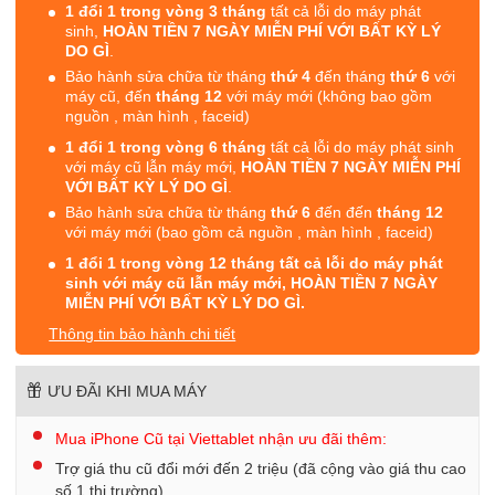
1 đổi 1 trong vòng 3 tháng
tất cả lỗi do máy phát
sinh,
HOÀN TIỀN 7 NGÀY MIỄN PHÍ VỚI BẤT KỲ LÝ
DO GÌ
.
Bảo hành sửa chữa từ tháng
thứ 4
đến tháng
thứ 6
với
máy cũ, đến
tháng 12
với máy mới (không bao gồm
nguồn , màn hình , faceid)
1 đổi 1 trong vòng 6 tháng
tất cả lỗi do máy phát sinh
với máy cũ lẫn máy mới,
HOÀN TIỀN 7 NGÀY MIỄN PHÍ
VỚI BẤT KỲ LÝ DO GÌ
.
Bảo hành sửa chữa từ tháng
thứ 6
đến đến
tháng 12
với máy mới (bao gồm cả nguồn , màn hình , faceid)
1 đổi 1 trong vòng 12 tháng tất cả lỗi do máy phát
sinh với máy cũ lẫn máy mới, HOÀN TIỀN 7 NGÀY
MIỄN PHÍ VỚI BẤT KỲ LÝ DO GÌ.
Thông tin bảo hành chi tiết
ƯU ĐÃI KHI MUA MÁY
Mua iPhone Cũ tại Viettablet nhận ưu đãi thêm:
Trợ giá thu cũ đổi mới đến 2 triệu (đã cộng vào giá thu cao
số 1 thị trường)