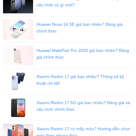
cấu hình có gì mới?
Huawei Nova 16 SE giá bao nhiêu? Bảng giá
chính thức
Huawei MatePad Pro 2026 giá bao nhiêu? Bảng
giá chính thức
Xiaomi Redmi 17 giá bao nhiêu? Thông số kỹ
thuật chi tiết
Cận cảnh thiết kể mặt lưng của Redmi Note 12 Turbo
Đối với Note 12 Turbo, Redmi rất chú ý đến từng chi tiết của thiết
kế. Trong đó bề mặt của khung được phun cát, mang lại vẻ ngoài
Xiaomi Redmi 17 5G giá bao nhiêu? Bảng giá và
và cảm giác giống như kim loại, đồng thời các cạnh của khung
cấu hình chính thức
được vát hoàn hảo nên sẽ không có cảm giác sắc khi người dùng
di chuyển ngón tay từ nắp lưng hoặc màn hình sang phần khung.
Điểm đặc biệt nữa là, thiết lập camera của Note 12 Turbo nằm ở
Xiaomi Redmi 17 có mấy màu? Hướng dẫn chọn
nắp lưng không còn là một mô-đun tích hợp khổng lồ, mỗi camera
màu theo phong thủy