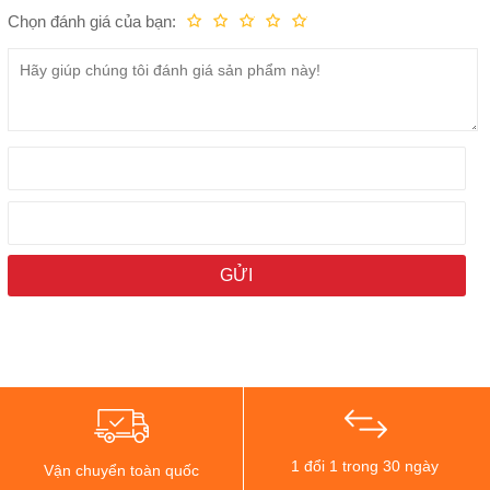
Chọn đánh giá của bạn:
Kém
Fair
Trung bình
Rất tốt
Tuyệt vời!
1 đổi 1 trong 30 ngày
Vận chuyển toàn quốc
Cụm camera sau của Redmi Note 12 Turbo