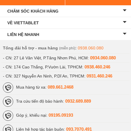
CHĂM SÓC KHÁCH HÀNG
VỀ VIETTABLET
LIÊN HỆ NHANH
Tổng đài hỗ trợ - mua hàng
:
0938.060.080
(miễn phí)
0934.060.080
- CN: 27 Lê Văn Việt, P.Tăng Nhơn Phú, HCM:
0938.460.246
- CN: 174 Cao Thắng, P.Vườn Lài, TPHCM:
0931.460.246
- CN: 327 Nguyễn An Ninh, P.Dĩ An, TPHCM:
089.661.2468
Mua hàng từ xa:
0932.689.889
Tra cứu tiến độ bảo hành:
09195.09193
Góp ý, khiếu nại:
093.7070.491
Liên hệ hợp tác bán buôn: