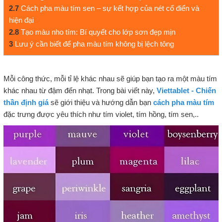
2.7
Cách pha màu tím sen – sự kết hợp của nét cổ điển và
hiện đại
2.8
Tạo màu nho tím: Bí quyết cho lớp sơn đẹp mịn
3
Lưu ý cần biết để pha màu tím không bị lệch tông
Mỗi công thức, mỗi tỉ lệ khác nhau sẽ giúp bạn tạo ra một màu tím
khác nhau từ đậm đến nhạt. Trong bài viết này,
Viettablet - Chiến
thần định giá
sẽ giới thiệu và hướng dẫn bạn
cách pha màu tím
đặc trưng được yêu thích như tím violet, tím hồng, tím sen,..