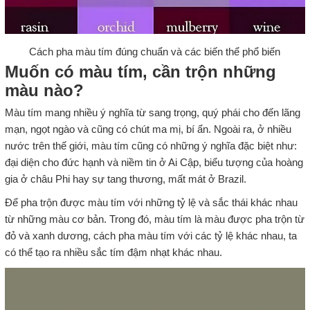
Cách pha màu tím đúng chuẩn và các biến thể phổ biến
Muốn có màu tím, cần trộn những
màu nào?
Màu tím mang nhiều ý nghĩa từ sang trọng, quý phái cho đến lãng
mạn, ngọt ngào và cũng có chút ma mị, bí ẩn. Ngoài ra, ở nhiều
nước trên thế giới, màu tím cũng có những ý nghĩa đặc biệt như:
đại diện cho đức hạnh và niềm tin ở Ai Cập, biểu tượng của hoàng
gia ở châu Phi hay sự tang thương, mất mát ở Brazil.
Để pha trộn được màu tím với những tỷ lệ và sắc thái khác nhau
từ những màu cơ bản. Trong đó, màu tím là màu được pha trộn từ
đỏ và xanh dương, cách pha màu tím với các tỷ lệ khác nhau, ta
có thể tạo ra nhiều sắc tím đậm nhạt khác nhau.