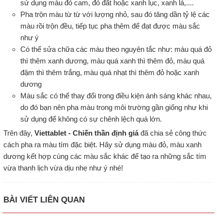
sử dụng màu đỏ cam, đỏ đất hoặc xanh lục, xanh lá,....
Pha trộn màu từ từ với lượng nhỏ, sau đó tăng dần tỷ lệ các
màu rồi trộn đều, tiếp tục pha thêm để đạt được màu sắc
như ý
Có thể sửa chữa các màu theo nguyên tắc như: màu quá đỏ
thì thêm xanh dương, màu quá xanh thì thêm đỏ, màu quá
đậm thì thêm trắng, màu quá nhạt thì thêm đỏ hoặc xanh
dương
Màu sắc có thể thay đổi trong điều kiện ánh sáng khác nhau,
do đó bạn nên pha màu trong môi trường gần giống như khi
sử dụng để không có sự chênh lệch quá lớn.
Trên đây,
Viettablet - Chiến thần định giá
đã chia sẻ công thức
cách pha ra màu tím đặc biệt. Hãy sử dụng màu đỏ, màu xanh
dương kết hợp cùng các màu sắc khác để tạo ra những sắc tím
vừa thanh lịch vừa dịu nhẹ như ý nhé!
BÀI VIẾT LIÊN QUAN