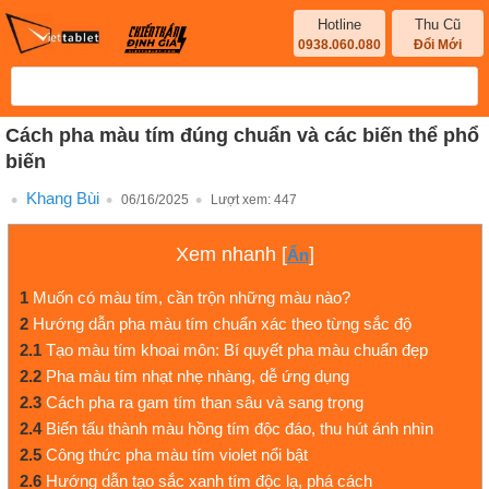
Hotline
Thu Cũ
0938.060.080
Đổi Mới
Cách pha màu tím đúng chuẩn và các biến thể phổ
biến
Khang Bùi
06/16/2025
Lượt xem:
447
Xem nhanh
[
]
Ẩn
1
Muốn có màu tím, cần trộn những màu nào?
2
Hướng dẫn pha màu tím chuẩn xác theo từng sắc độ
2.1
Tạo màu tím khoai môn: Bí quyết pha màu chuẩn đẹp
2.2
Pha màu tím nhạt nhẹ nhàng, dễ ứng dụng
2.3
Cách pha ra gam tím than sâu và sang trọng
2.4
Biến tấu thành màu hồng tím độc đáo, thu hút ánh nhìn
2.5
Công thức pha màu tím violet nổi bật
2.6
Hướng dẫn tạo sắc xanh tím độc lạ, phá cách