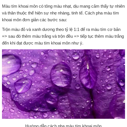
Màu tím khoai môn có tông màu nhạt, dịu mang cảm thấy tự nhiên
và thân thuộc thể hiện sự nhẹ nhàng, tinh tế. Cách pha màu tím
khoai môn đơn giản các bước sau:
Trộn màu đỏ và xanh dương theo tỷ lệ 1:1 để ra màu tím cơ bản
=> sau đó thêm màu trắng và trộn đều => tiếp tục thêm màu trắng
đến khi đạt được màu tím khoai môn như ý.
Hướng dẫn cách pha màu tím khoai môn