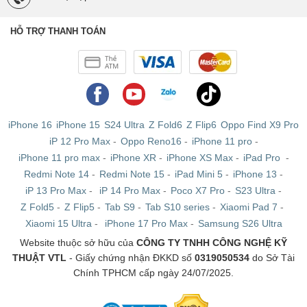
HỖ TRỢ THANH TOÁN
iPhone 16
iPhone 15
S24 Ultra
Z Fold6
Z Flip6
Oppo Find X9 Pro
iP 12 Pro Max
-
Oppo Reno16
-
iPhone 11 pro
-
iPhone 11 pro max
-
iPhone XR
-
iPhone XS Max
-
iPad Pro
-
Redmi Note 14
-
Redmi Note 15
-
iPad Mini 5
-
iPhone 13
-
iP 13 Pro Max
-
iP 14 Pro Max
-
Poco X7 Pro
-
S23 Ultra
-
Z Fold5
-
Z Flip5
-
Tab S9
-
Tab S10 series
-
Xiaomi Pad 7
-
Xiaomi 15 Ultra
-
iPhone 17 Pro Max
-
Samsung S26 Ultra
Website thuộc sở hữu của
CÔNG TY TNHH CÔNG NGHỆ KỸ
THUẬT VTL
- Giấy chứng nhận ĐKKD số
0319050534
do Sở Tài
Chính TPHCM cấp ngày 24/07/2025.