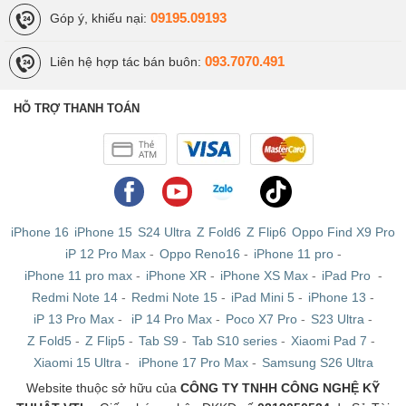
09195.09193
Góp ý, khiếu nại:
093.7070.491
Liên hệ hợp tác bán buôn:
HỖ TRỢ THANH TOÁN
iPhone 16
iPhone 15
S24 Ultra
Z Fold6
Z Flip6
Oppo Find X9 Pro
iP 12 Pro Max
-
Oppo Reno16
-
iPhone 11 pro
-
iPhone 11 pro max
-
iPhone XR
-
iPhone XS Max
-
iPad Pro
-
Redmi Note 14
-
Redmi Note 15
-
iPad Mini 5
-
iPhone 13
-
iP 13 Pro Max
-
iP 14 Pro Max
-
Poco X7 Pro
-
S23 Ultra
-
Z Fold5
-
Z Flip5
-
Tab S9
-
Tab S10 series
-
Xiaomi Pad 7
-
Xiaomi 15 Ultra
-
iPhone 17 Pro Max
-
Samsung S26 Ultra
Website thuộc sở hữu của
CÔNG TY TNHH CÔNG NGHỆ KỸ