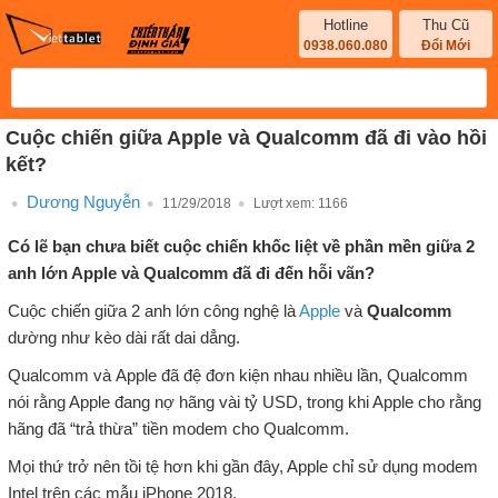
Hotline
Thu Cũ
0938.060.080
Đổi Mới
Cuộc chiến giữa Apple và Qualcomm đã đi vào hồi
kết?
Dương Nguyễn
11/29/2018
Lượt xem:
1166
Có lẽ bạn chưa biết cuộc chiến khốc liệt về phần mền giữa 2
anh lớn Apple và Qualcomm đã đi đến hỗi vãn?
Cuộc chiến giữa 2 anh lớn công nghệ là
Apple
và
Qualcomm
dường như kèo dài rất dai dẳng.
Qualcomm và Apple đã đệ đơn kiện nhau nhiều lần, Qualcomm
nói rằng Apple đang nợ hãng vài tỷ USD, trong khi Apple cho rằng
hãng đã “trả thừa” tiền modem cho Qualcomm.
Mọi thứ trở nên tồi tệ hơn khi gần đây, Apple chỉ sử dụng modem
Intel trên các mẫu iPhone 2018.