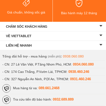
Giá chuẩn, không sốc giá
Bảo hành máy 12 tháng
CHĂM SÓC KHÁCH HÀNG
VỀ VIETTABLET
LIÊN HỆ NHANH
Tổng đài hỗ trợ - mua hàng
:
0938.060.080
(miễn phí)
0934.060.080
- CN: 27 Lê Văn Việt, P.Tăng Nhơn Phú, HCM:
0938.460.246
- CN: 174 Cao Thắng, P.Vườn Lài, TPHCM:
0931.460.246
- CN: 327 Nguyễn An Ninh, P.Dĩ An, TPHCM:
089.661.2468
Mua hàng từ xa:
0932.689.889
Tra cứu tiến độ bảo hành: