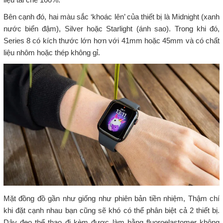
Bên cạnh đó, hai màu sắc ‘khoác lên’ của thiết bị là Midnight (xanh
nước biển đậm), Silver hoặc Starlight (ánh sao). Trong khi đó,
Series 8 có kích thước lớn hơn với 41mm hoặc 45mm và có chất
liệu nhôm hoặc thép không gỉ.
Mặt đồng đồ gần như giống như phiên bản tiền nhiệm, Thậm chí
khi đặt cạnh nhau bạn cũng sẽ khó có thể phân biệt cả 2 thiết bị.
Dây đeo thể thao đi kèm được làm bằng fluoroelastomer không