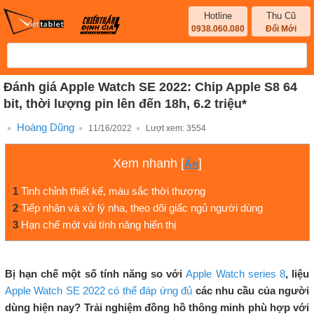
Hotline
Thu Cũ
0938.060.080
Đổi Mới
Đánh giá Apple Watch SE 2022: Chip Apple S8 64
bit, thời lượng pin lên đến 18h, 6.2 triệu*
Hoàng Dũng
11/16/2022
Lượt xem:
3554
Xem nhanh
[
]
Ẩn
1
Tinh chỉnh thiết kế, màu sắc thời thượng
2
Tiếp nhận và xử lý nha, theo dõi giấc ngủ người dùng
3
Hạn chế một vài tính năng hiển thị
Bị hạn chế một số tính năng so với
Apple Watch series 8
, liệu
Apple Watch SE 2022 có thể đáp ứng đủ
các nhu cầu của người
dùng hiện nay? Trải nghiệm đồng hồ thông minh phù hợp với