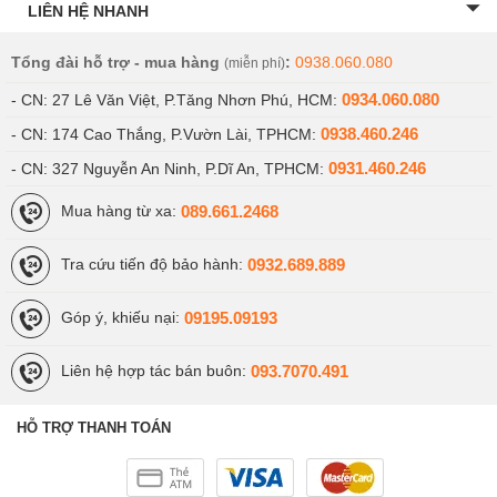
LIÊN HỆ NHANH
Tổng đài hỗ trợ - mua hàng
:
0938.060.080
(miễn phí)
0934.060.080
- CN: 27 Lê Văn Việt, P.Tăng Nhơn Phú, HCM:
0938.460.246
- CN: 174 Cao Thắng, P.Vườn Lài, TPHCM:
0931.460.246
- CN: 327 Nguyễn An Ninh, P.Dĩ An, TPHCM:
089.661.2468
Mua hàng từ xa:
0932.689.889
Tra cứu tiến độ bảo hành:
09195.09193
Góp ý, khiếu nại:
093.7070.491
Liên hệ hợp tác bán buôn:
HỖ TRỢ THANH TOÁN