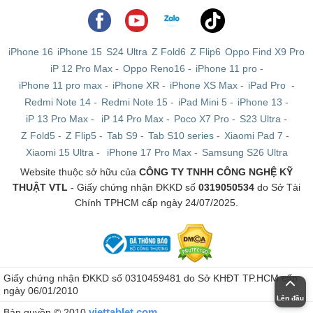
iPhone 16
iPhone 15
S24 Ultra
Z Fold6
Z Flip6
Oppo Find X9 Pro
iP 12 Pro Max
-
Oppo Reno16
-
iPhone 11 pro
-
iPhone 11 pro max
-
iPhone XR
-
iPhone XS Max
-
iPad Pro
-
Redmi Note 14
-
Redmi Note 15
-
iPad Mini 5
-
iPhone 13
-
iP 13 Pro Max
-
iP 14 Pro Max
-
Poco X7 Pro
-
S23 Ultra
-
Z Fold5
-
Z Flip5
-
Tab S9
-
Tab S10 series
-
Xiaomi Pad 7
-
Xiaomi 15 Ultra
-
iPhone 17 Pro Max
-
Samsung S26 Ultra
Website thuộc sở hữu của
CÔNG TY TNHH CÔNG NGHỆ KỸ
THUẬT VTL
- Giấy chứng nhận ĐKKD số
0319050534
do Sở Tài
Chính TPHCM cấp ngày 24/07/2025.
Giấy chứng nhận ĐKKD số 0310459481 do Sở KHĐT TP.HCM cấp
ngày 06/01/2010
Lên đầu
viettablet.com
Bản quyền © 2010