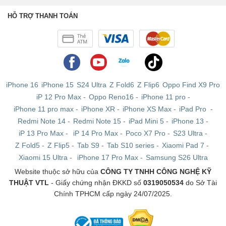
HỖ TRỢ THANH TOÁN
iPhone 16
iPhone 15
S24 Ultra
Z Fold6
Z Flip6
Oppo Find X9 Pro
iP 12 Pro Max
-
Oppo Reno16
-
iPhone 11 pro
-
iPhone 11 pro max
-
iPhone XR
-
iPhone XS Max
-
iPad Pro
-
Redmi Note 14
-
Redmi Note 15
-
iPad Mini 5
-
iPhone 13
-
iP 13 Pro Max
-
iP 14 Pro Max
-
Poco X7 Pro
-
S23 Ultra
-
Z Fold5
-
Z Flip5
-
Tab S9
-
Tab S10 series
-
Xiaomi Pad 7
-
Xiaomi 15 Ultra
-
iPhone 17 Pro Max
-
Samsung S26 Ultra
Website thuộc sở hữu của
CÔNG TY TNHH CÔNG NGHỆ KỸ
THUẬT VTL
- Giấy chứng nhận ĐKKD số
0319050534
do Sở Tài
Chính TPHCM cấp ngày 24/07/2025.