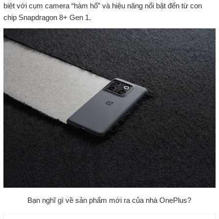
biệt với cụm camera “hàm hố” và hiệu năng nổi bật đến từ con
chip Snapdragon 8+ Gen 1.
Bạn nghĩ gì về sản phẩm mới ra của nhà OnePlus?