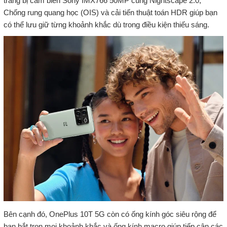
trang bị cảm biến Sony IMX766 50MP cùng Nightscape 2.0,
Chống rung quang học (OIS) và cải tiến thuật toán HDR giúp bạn
có thể lưu giữ từng khoảnh khắc dù trong điều kiện thiếu sáng.
Bên cạnh đó, OnePlus 10T 5G còn có ống kính góc siêu rộng để
bạn bắt trọn mọi khoảnh khắc và ống kính macro giúp tiếp cận các