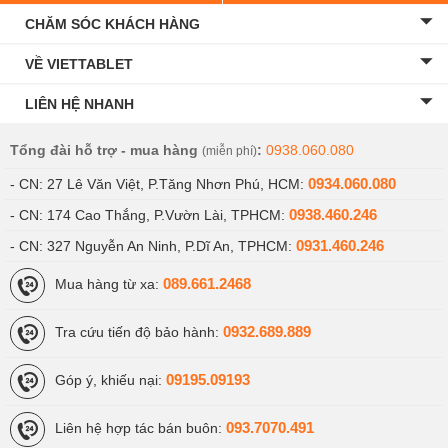
CHĂM SÓC KHÁCH HÀNG
VỀ VIETTABLET
LIÊN HỆ NHANH
Tổng đài hỗ trợ - mua hàng
:
0938.060.080
(miễn phí)
0934.060.080
- CN: 27 Lê Văn Việt, P.Tăng Nhơn Phú, HCM:
0938.460.246
- CN: 174 Cao Thắng, P.Vườn Lài, TPHCM:
0931.460.246
- CN: 327 Nguyễn An Ninh, P.Dĩ An, TPHCM:
089.661.2468
Mua hàng từ xa:
0932.689.889
Tra cứu tiến độ bảo hành:
09195.09193
Góp ý, khiếu nại:
093.7070.491
Liên hệ hợp tác bán buôn: