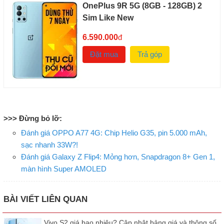
OnePlus 9R 5G (8GB - 128GB) 2
Sim Like New
6.590.000
đ
Đặt mua
Trả góp
>>> Đừng bỏ lỡ:
Đánh giá OPPO A77 4G: Chip Helio G35, pin 5.000 mAh,
sạc nhanh 33W?!
Đánh giá Galaxy Z Flip4: Mỏng hơn, Snapdragon 8+ Gen 1,
màn hình Super AMOLED
BÀI VIẾT LIÊN QUAN
Vivo S2 giá bao nhiêu? Cập nhật bảng giá và thông số