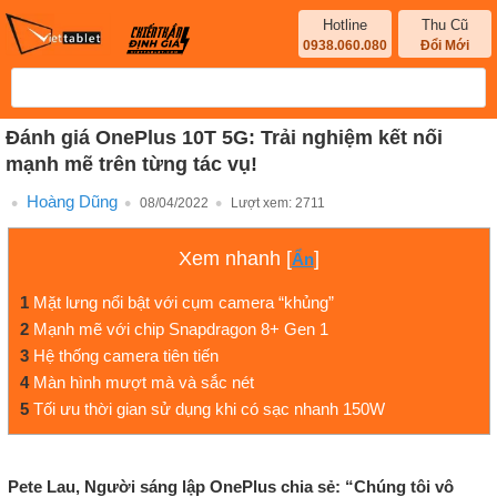
Hotline
Thu Cũ
0938.060.080
Đổi Mới
Đánh giá OnePlus 10T 5G: Trải nghiệm kết nối
mạnh mẽ trên từng tác vụ!
Hoàng Dũng
08/04/2022
Lượt xem:
2711
Xem nhanh
[
]
Ẩn
1
Mặt lưng nổi bật với cụm camera “khủng”
2
Mạnh mẽ với chip Snapdragon 8+ Gen 1
3
Hệ thống camera tiên tiến
4
Màn hình mượt mà và sắc nét
5
Tối ưu thời gian sử dụng khi có sạc nhanh 150W
Pete Lau, Người sáng lập OnePlus chia sẻ: “Chúng tôi vô