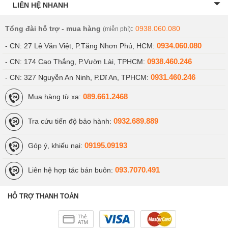
LIÊN HỆ NHANH
Tổng đài hỗ trợ - mua hàng
:
0938.060.080
(miễn phí)
0934.060.080
- CN: 27 Lê Văn Việt, P.Tăng Nhơn Phú, HCM:
0938.460.246
- CN: 174 Cao Thắng, P.Vườn Lài, TPHCM:
0931.460.246
- CN: 327 Nguyễn An Ninh, P.Dĩ An, TPHCM:
089.661.2468
Mua hàng từ xa:
0932.689.889
Tra cứu tiến độ bảo hành:
09195.09193
Góp ý, khiếu nại:
093.7070.491
Liên hệ hợp tác bán buôn:
HỖ TRỢ THANH TOÁN