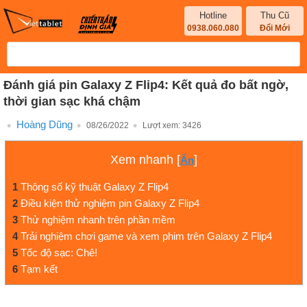
Hotline
Thu Cũ
0938.060.080
Đổi Mới
Đánh giá pin Galaxy Z Flip4: Kết quả đo bất ngờ,
thời gian sạc khá chậm
Hoàng Dũng
08/26/2022
Lượt xem:
3426
Xem nhanh
[
]
Ẩn
1
Thông số kỹ thuật Galaxy Z Flip4
2
Điều kiện thử nghiệm pin Galaxy Z Flip4
3
Thử nghiệm nhanh trên phần mềm
4
Trải nghiệm chơi game và xem phim trên Galaxy Z Flip4
5
Tốc độ sạc: Chê!
6
Tạm kết