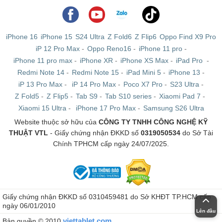
iPhone 16
iPhone 15
S24 Ultra
Z Fold6
Z Flip6
Oppo Find X9 Pro
iP 12 Pro Max
-
Oppo Reno16
-
iPhone 11 pro
-
iPhone 11 pro max
-
iPhone XR
-
iPhone XS Max
-
iPad Pro
-
Redmi Note 14
-
Redmi Note 15
-
iPad Mini 5
-
iPhone 13
-
iP 13 Pro Max
-
iP 14 Pro Max
-
Poco X7 Pro
-
S23 Ultra
-
Z Fold5
-
Z Flip5
-
Tab S9
-
Tab S10 series
-
Xiaomi Pad 7
-
Xiaomi 15 Ultra
-
iPhone 17 Pro Max
-
Samsung S26 Ultra
Website thuộc sở hữu của
CÔNG TY TNHH CÔNG NGHỆ KỸ
THUẬT VTL
- Giấy chứng nhận ĐKKD số
0319050534
do Sở Tài
Chính TPHCM cấp ngày 24/07/2025.
Giấy chứng nhận ĐKKD số 0310459481 do Sở KHĐT TP.HCM cấp
ngày 06/01/2010
Lên đầu
viettablet.com
Bản quyền © 2010