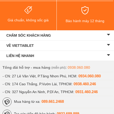
Giá chuẩn, không sốc giá
Bảo hành máy 12 tháng
CHĂM SÓC KHÁCH HÀNG
VỀ VIETTABLET
LIÊN HỆ NHANH
Tổng đài hỗ trợ - mua hàng
:
0938.060.080
(miễn phí)
0934.060.080
- CN: 27 Lê Văn Việt, P.Tăng Nhơn Phú, HCM:
0938.460.246
- CN: 174 Cao Thắng, P.Vườn Lài, TPHCM:
0931.460.246
- CN: 327 Nguyễn An Ninh, P.Dĩ An, TPHCM:
089.661.2468
Mua hàng từ xa:
0932.689.889
Tra cứu tiến độ bảo hành: