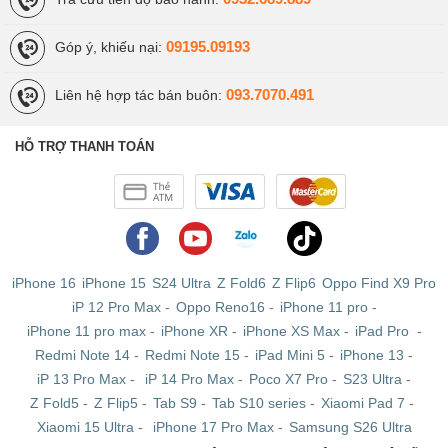
09195.09193
Góp ý, khiếu nại:
093.7070.491
Liên hệ hợp tác bán buôn:
HỖ TRỢ THANH TOÁN
iPhone 16
iPhone 15
S24 Ultra
Z Fold6
Z Flip6
Oppo Find X9 Pro
iP 12 Pro Max
-
Oppo Reno16
-
iPhone 11 pro
-
iPhone 11 pro max
-
iPhone XR
-
iPhone XS Max
-
iPad Pro
-
Redmi Note 14
-
Redmi Note 15
-
iPad Mini 5
-
iPhone 13
-
iP 13 Pro Max
-
iP 14 Pro Max
-
Poco X7 Pro
-
S23 Ultra
-
Z Fold5
-
Z Flip5
-
Tab S9
-
Tab S10 series
-
Xiaomi Pad 7
-
Xiaomi 15 Ultra
-
iPhone 17 Pro Max
-
Samsung S26 Ultra