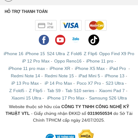
HỖ TRỢ THANH TOÁN
iPhone 16
iPhone 15
S24 Ultra
Z Fold6
Z Flip6
Oppo Find X9 Pro
iP 12 Pro Max
-
Oppo Reno16
-
iPhone 11 pro
-
iPhone 11 pro max
-
iPhone XR
-
iPhone XS Max
-
iPad Pro
-
Redmi Note 14
-
Redmi Note 15
-
iPad Mini 5
-
iPhone 13
-
iP 13 Pro Max
-
iP 14 Pro Max
-
Poco X7 Pro
-
S23 Ultra
-
Z Fold5
-
Z Flip5
-
Tab S9
-
Tab S10 series
-
Xiaomi Pad 7
-
Xiaomi 15 Ultra
-
iPhone 17 Pro Max
-
Samsung S26 Ultra
Website thuộc sở hữu của
CÔNG TY TNHH CÔNG NGHỆ KỸ
THUẬT VTL
- Giấy chứng nhận ĐKKD số
0319050534
do Sở Tài
Chính TPHCM cấp ngày 24/07/2025.