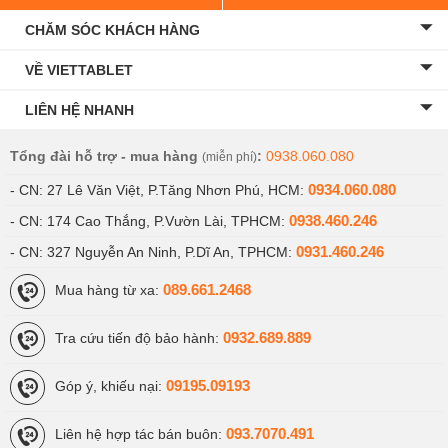
CHĂM SÓC KHÁCH HÀNG
VỀ VIETTABLET
LIÊN HỆ NHANH
Tổng đài hỗ trợ - mua hàng
:
0938.060.080
(miễn phí)
0934.060.080
- CN: 27 Lê Văn Việt, P.Tăng Nhơn Phú, HCM:
0938.460.246
- CN: 174 Cao Thắng, P.Vườn Lài, TPHCM:
0931.460.246
- CN: 327 Nguyễn An Ninh, P.Dĩ An, TPHCM:
089.661.2468
Mua hàng từ xa:
0932.689.889
Tra cứu tiến độ bảo hành:
09195.09193
Góp ý, khiếu nại:
093.7070.491
Liên hệ hợp tác bán buôn: