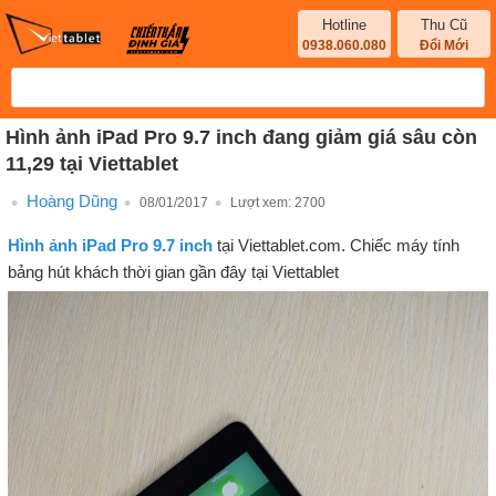
Hotline
Thu Cũ
0938.060.080
Đổi Mới
Hình ảnh iPad Pro 9.7 inch đang giảm giá sâu còn
11,29 tại Viettablet
Hoàng Dũng
08/01/2017
Lượt xem:
2700
Hình ảnh iPad Pro 9.7 inch
tại Viettablet.com. Chiếc máy tính
bảng hút khách thời gian gần đây tại Viettablet