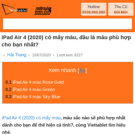
Hotline
Thu Cũ
0938.060.080
Đổi Mới
iPad Air 4 (2020) có mấy màu, đâu là màu phù hợp
cho bạn nhất?
Hải Trang
10/07/2020
Lượt xem:
6227
Xem nhanh
[
]
Ẩn
0.1
iPad Air 4 màu Rose Gold
0.2
iPad Air 4 màu Green
0.3
iPad Air 4 màu Sky Blue
iPad Air 4 (2020) có mấy màu
, màu sắc nào sẽ phù hợp nhất
dành cho bạn để thể hiện cá tính?, cùng Viettablet tìm hiểu
nhé.