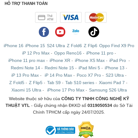
HỖ TRỢ THANH TOÁN
iPhone 16
iPhone 15
S24 Ultra
Z Fold6
Z Flip6
Oppo Find X9 Pro
iP 12 Pro Max
-
Oppo Reno16
-
iPhone 11 pro
-
iPhone 11 pro max
-
iPhone XR
-
iPhone XS Max
-
iPad Pro
-
Redmi Note 14
-
Redmi Note 15
-
iPad Mini 5
-
iPhone 13
-
iP 13 Pro Max
-
iP 14 Pro Max
-
Poco X7 Pro
-
S23 Ultra
-
Z Fold5
-
Z Flip5
-
Tab S9
-
Tab S10 series
-
Xiaomi Pad 7
-
Xiaomi 15 Ultra
-
iPhone 17 Pro Max
-
Samsung S26 Ultra
Website thuộc sở hữu của
CÔNG TY TNHH CÔNG NGHỆ KỸ
THUẬT VTL
- Giấy chứng nhận ĐKKD số
0319050534
do Sở Tài
Chính TPHCM cấp ngày 24/07/2025.