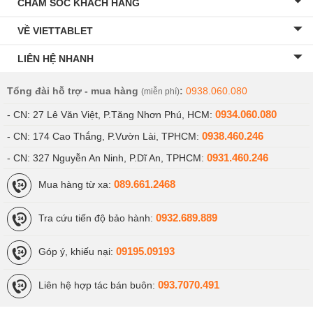
CHĂM SÓC KHÁCH HÀNG
VỀ VIETTABLET
LIÊN HỆ NHANH
Tổng đài hỗ trợ - mua hàng
:
0938.060.080
(miễn phí)
0934.060.080
- CN: 27 Lê Văn Việt, P.Tăng Nhơn Phú, HCM:
0938.460.246
- CN: 174 Cao Thắng, P.Vườn Lài, TPHCM:
0931.460.246
- CN: 327 Nguyễn An Ninh, P.Dĩ An, TPHCM:
089.661.2468
Mua hàng từ xa:
0932.689.889
Tra cứu tiến độ bảo hành:
09195.09193
Góp ý, khiếu nại:
093.7070.491
Liên hệ hợp tác bán buôn: