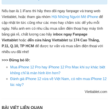
Nếu bạn là 1 iFans thì hãy theo dõi ngay fanpage và trang web
Viettablet, hoặc tham gia nhóm
Hội Những Người Mê iPhone
để
cập nhật tin tức cũng như các mẹo hay chăm sóc dế yêu mỗi
ngày. Nếu anh em có nhu cầu mua sắm điện thoại hay máy tính
bảng giá rẻ, chất lượng cao hãy
inbox ngay Fanpage
Viettablet
hoặc
đến cửa hàng Viettablet
tại
174 Cao Thắng,
P.11, Q.10, TP HCM
để được tư vấn và mua sắm điện thoại với
nhiều ưu đãi nhé!
>>> Đừng bỏ lỡ:
Mua iPhone 12 Pro hay iPhone 12 Pro Max khi sự khác biệt
không chỉ là màn hình lớn hơn?
Đánh giá iPhone 12 vừa về Việt Nam, có nên mua iPhone 12
lúc này?
Viettablet.com
BÀI VIẾT LIÊN QUAN