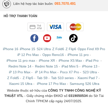
093.7070.491
Liên hệ hợp tác bán buôn:
HỖ TRỢ THANH TOÁN
iPhone 16
iPhone 15
S24 Ultra
Z Fold6
Z Flip6
Oppo Find X9 Pro
iP 12 Pro Max
-
Oppo Reno16
-
iPhone 11 pro
-
iPhone 11 pro max
-
iPhone XR
-
iPhone XS Max
-
iPad Pro
-
Redmi Note 14
-
Redmi Note 15
-
iPad Mini 5
-
iPhone 13
-
iP 13 Pro Max
-
iP 14 Pro Max
-
Poco X7 Pro
-
S23 Ultra
-
Z Fold5
-
Z Flip5
-
Tab S9
-
Tab S10 series
-
Xiaomi Pad 7
-
Xiaomi 15 Ultra
-
iPhone 17 Pro Max
-
Samsung S26 Ultra
Website thuộc sở hữu của
CÔNG TY TNHH CÔNG NGHỆ KỸ
THUẬT VTL
- Giấy chứng nhận ĐKKD số
0319050534
do Sở Tài
Chính TPHCM cấp ngày 24/07/2025.