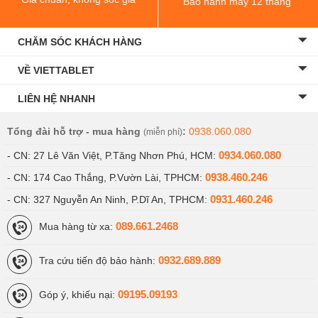
Bảo hành máy 12 tháng
CHĂM SÓC KHÁCH HÀNG
VỀ VIETTABLET
LIÊN HỆ NHANH
Tổng đài hỗ trợ - mua hàng
:
0938.060.080
(miễn phí)
0934.060.080
- CN: 27 Lê Văn Việt, P.Tăng Nhơn Phú, HCM:
0938.460.246
- CN: 174 Cao Thắng, P.Vườn Lài, TPHCM:
0931.460.246
- CN: 327 Nguyễn An Ninh, P.Dĩ An, TPHCM:
089.661.2468
Mua hàng từ xa:
0932.689.889
Tra cứu tiến độ bảo hành:
09195.09193
Góp ý, khiếu nại: