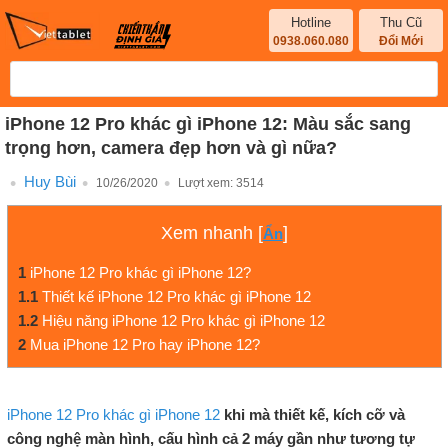
Hotline
Thu Cũ
0938.060.080
Đổi Mới
iPhone 12 Pro khác gì iPhone 12: Màu sắc sang
trọng hơn, camera đẹp hơn và gì nữa?
Huy Bùi
10/26/2020
Lượt xem:
3514
Xem nhanh
[
]
Ẩn
1
iPhone 12 Pro khác gì iPhone 12?
1.1
Thiết kế iPhone 12 Pro khác gì iPhone 12
1.2
Hiệu năng iPhone 12 Pro khác gì iPhone 12
2
Mua iPhone 12 Pro hay iPhone 12?
iPhone 12 Pro khác gì iPhone 12
khi mà thiết kế, kích cỡ và
công nghệ màn hình, cấu hình cả 2 máy gần như tương tự