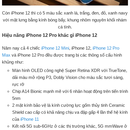
Còn iPhone 12 thì có 5 màu sắc xanh lá, trắng, đen, đỏ, xanh navy
với mặt lưng bằng kính bóng bẩy, khung nhôm nguyên khối nhám
cá tính.
Hiệu năng iPhone 12 Pro khác gì iPhone 12
Năm nay cả 4 chiếc
iPhone 12 Mini
, iPhone 12,
iPhone 12 Pro
Max
và iPhone 12 Pro đều được trang bị các thông số cấu hình
khủng như:
Màn hình OLED công nghệ Super Retina XDR với TrueTone,
dải màu mở rộng P3, Dobly Vision cho màu sắc tươi sáng,
rực rỡ
Chip A14 Bionic mạnh mẽ với 6 nhân hoạt động trên tiến trình
5nm
2 mặt kính bảo vệ là kính cường lực gốm thủy tinh Ceramic
Shield cao cấp có khả năng chịu va đập gấp 4 lần thế hệ kính
của
iPhone 11
Kết nối 5G sub-6GHz ở các thị trường khác, 5G mmWave ở