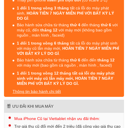
1 đổi 1 trong vòng 3 tháng
tất cả lỗi do máy phát
sinh,
HOÀN TIỀN 7 NGÀY MIỄN PHÍ VỚI BẤT KỲ LÝ
DO GÌ
.
Bảo hành sửa chữa từ tháng
thứ 4
đến tháng
thứ 6
với
máy cũ, đến
tháng 12
với máy mới (không bao gồm
nguồn , màn hình , faceid)
1 đổi 1 trong vòng 6 tháng
tất cả lỗi do máy phát sinh
với máy cũ lẫn máy mới,
HOÀN TIỀN 7 NGÀY MIỄN PHÍ
VỚI BẤT KỲ LÝ DO GÌ
.
Bảo hành sửa chữa từ tháng
thứ 6
đến đến
tháng 12
với máy mới (bao gồm cả nguồn , màn hình , faceid)
1 đổi 1 trong vòng 12 tháng tất cả lỗi do máy phát
sinh với máy cũ lẫn máy mới, HOÀN TIỀN 7 NGÀY
MIỄN PHÍ VỚI BẤT KỲ LÝ DO GÌ.
Thông tin bảo hành chi tiết
ƯU ĐÃI KHI MUA MÁY
Mua iPhone Cũ tại Viettablet nhận ưu đãi thêm:
Trợ giá thu cũ đổi mới đến 2 triệu (đã cộng vào giá thu cao