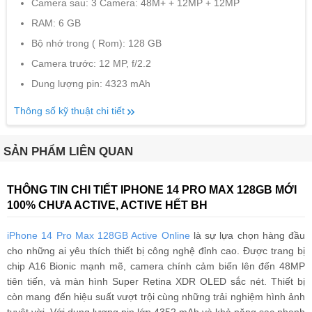
Camera sau: 3 Camera: 48M+ + 12MP + 12MP
RAM: 6 GB
Bộ nhớ trong ( Rom): 128 GB
Camera trước: 12 MP, f/2.2
Dung lượng pin: 4323 mAh
Thông số kỹ thuật chi tiết
SẢN PHẨM LIÊN QUAN
THÔNG TIN CHI TIẾT IPHONE 14 PRO MAX 128GB MỚI
100% CHƯA ACTIVE, ACTIVE HẾT BH
iPhone 14 Pro Max 128GB Active Online
là sự lựa chọn hàng đầu
cho những ai yêu thích thiết bị công nghệ đỉnh cao. Được trang bị
chip A16 Bionic mạnh mẽ, camera chính cảm biến lên đến 48MP
tiên tiến, và màn hình Super Retina XDR OLED sắc nét. Thiết bị
còn mang đến hiệu suất vượt trội cùng những trải nghiệm hình ảnh
tuyệt vời. Với dung lượng pin lớn 4352 mAh và khả năng sạc nhanh