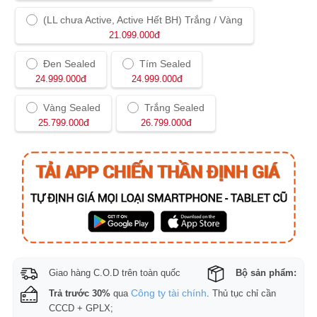
(LL chưa Active, Active Hết BH) Trắng / Vàng
đ
21.099.000
Đen Sealed
Tím Sealed
đ
đ
24.999.000
24.999.000
Vàng Sealed
Trắng Sealed
đ
đ
25.799.000
26.799.000
Giao hàng C.O.D trên toàn quốc
Bộ sản phẩm:
Công ty tài chính
Trả trước 30%
qua
. Thủ tục chỉ cần
CCCD + GPLX;