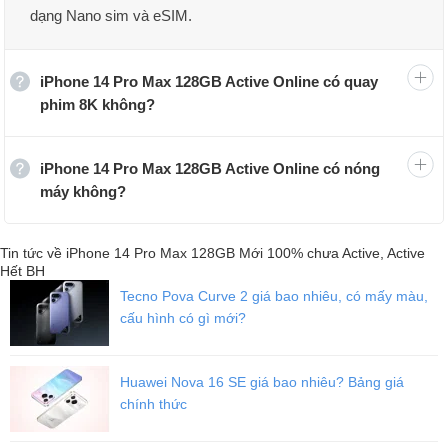
dạng Nano sim và eSIM.
Điện thoại iPhone 14 Pro Max nổi bật với lối thiết kế sang trọng
cùng cấu hình mạnh mẽ, thu hút đông đảo người tiêu dùng. Mức
giá của sản phẩm này dao động tùy theo dung lượng bộ nhớ trong.
iPhone 14 Pro Max 128GB Active Online có quay
phim 8K không?
iPhone 14 Pro Max 128GB Active Online có nóng
máy không?
Tin tức về iPhone 14 Pro Max 128GB Mới 100% chưa Active, Active
Hết BH
Tecno Pova Curve 2 giá bao nhiêu, có mấy màu,
cấu hình có gì mới?
Huawei Nova 16 SE giá bao nhiêu? Bảng giá
chính thức
Giá bán iPhone 14 Pro Max tại Viettablet
Tại
Viettablet
, giá iPhone 14 Pro Max Mới 100% chưa Active, Active