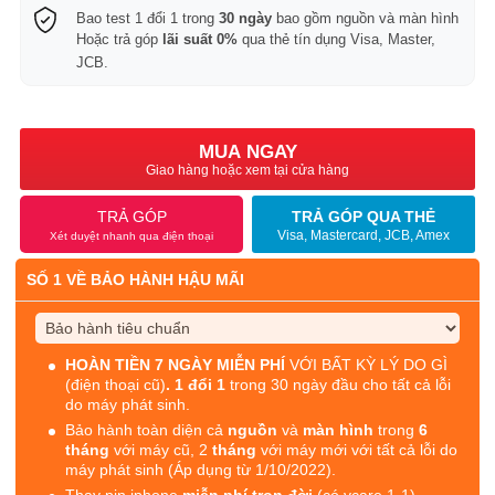
Bao test 1 đổi 1 trong
30 ngày
bao gồm nguồn và màn hình
Hoặc trả góp
lãi suất 0%
qua thẻ tín dụng Visa, Master,
JCB.
MUA NGAY
Giao hàng hoặc xem tại cửa hàng
TRẢ GÓP
TRẢ GÓP QUA THẺ
Visa, Mastercard, JCB, Amex
Xét duyệt nhanh qua điện thoại
SỐ 1 VỀ BẢO HÀNH HẬU MÃI
HOÀN TIỀN 7 NGÀY MIỄN PHÍ
VỚI BẤT KỲ LÝ DO GÌ
(điện thoại cũ)
. 1 đổi 1
trong 30 ngày đầu cho tất cả lỗi
do máy phát sinh.
Bảo hành toàn diện cả
nguồn
và
màn hình
trong
6
tháng
với máy cũ, 2
tháng
với máy mới với tất cả lỗi do
máy phát sinh (Áp dụng từ 1/10/2022).
Thay pin iphone
miễn phí trọn đời
(có vcare 1-1)