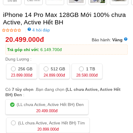
Cấu hình
chi tiết
Trả Góp 0%
thủ tục tại nhà,
giao hàng miễn phí tận
nơi.
iPhone 14 Pro Max 128GB Mới 100% chưa
Viettablet
trợ giá thu cũ lên đời lên đến 500.000đ
Active, Active Hết BH
cho tất cả sản phẩm smartphone, tablet.
4 hỏi đáp
|
20.499.000
đ
Bảo hành:
Vàng
Trả góp chỉ với:
6.149.700
đ
Dung Lượng :
256 GB
512 GB
1 TB
đ
đ
đ
23.899.000
24.899.000
28.590.000
Có
7 tùy chọn
.Bạn đang chọn
(LL chưa Active, Active Hết
BH) Đen
:
(LL chưa Active, Active Hết BH) Đen
đ
20.499.000
(LL chưa Active, Active Hết BH) Tím
đ
20.899.000