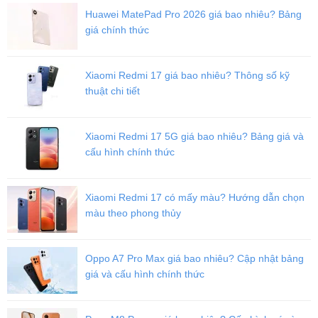
Hết BH như sau:
Huawei MatePad Pro 2026 giá bao nhiêu? Bảng
giá chính thức
iPhone 14 Pro Max 128GB: Giá 23.090.000 VND.
iPhone 14 Pro Max 256GB: Giá 23.890.000 VND.
iPhone 14 Pro Max 512GB: Giá 24.890.000 VND.
Xiaomi Redmi 17 giá bao nhiêu? Thông số kỹ
iPhone 14 Pro Max 1TB: Giá 28.490.000 VND.
thuật chi tiết
So sánh iPhone 14 Pro Max với thế hệ trước đó
Để người dùng có được góc nhìn tổng quan về 2 dòng flagship của
nhà Apple, mời bạn theo dõi bảng so sánh bên dưới.
Xiaomi Redmi 17 5G giá bao nhiêu? Bảng giá và
cấu hình chính thức
Bảng so sánh thông số kỹ thuật giữa 14 Pro Max và 13 Pro Max
iPhone 14 Pro Max
iPhone 13 Pro Max
Xiaomi Redmi 17 có mấy màu? Hướng dẫn chọn
màu theo phong thủy
Kích thước
160.7 x 77.6 x 7.9 mm
160.8 x 78.1 x 7.7 mm
Trọng lượng
240 gam
240 gam
Oppo A7 Pro Max giá bao nhiêu? Cập nhật bảng
giá và cấu hình chính thức
Màu sắc
Đen, Tím, Bạc, Vàng
Đen, Xanh dương, Bạc,
Xanh lá, Vàng