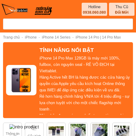
Hotline
Thu Cũ
0938.060.080
Đổi Mới
-
-
-
Trang chủ
iPhone
iPhone 14 Series
iPhone 14 Pro | 14 Pro Max
TÍNH NĂNG NỔI BẬT
iPhone 14 Pro Max 128GB
là
máy mới 100%,
fullbox, còn nguyên seal - RẺ VÔ ĐỊCH
tại
Viettablet.
Hàng Active hết BH
là hàng được các cửa hàng ủy
quyền của Apple yêu cầu kích hoạt Online thông
qua IMEI để đáp ứng các điều kiện về ưu đãi.
Rẻ hơn hàng chính hãng VN/A
tới
4 triệu đồng
- sự
lựa chọn tuyệt vời cho một chiếc flagship mới
toanh .
Máy nhận được sức mạnh ấn tượng từ con
chip
Apple A16
kết hợp chip đồ họa GPU Apple.
Màn hình
Super Retina XDR OLED 6.7 inch
, tốc độ
Thông tin
làm mới 120Hz, HDR10.