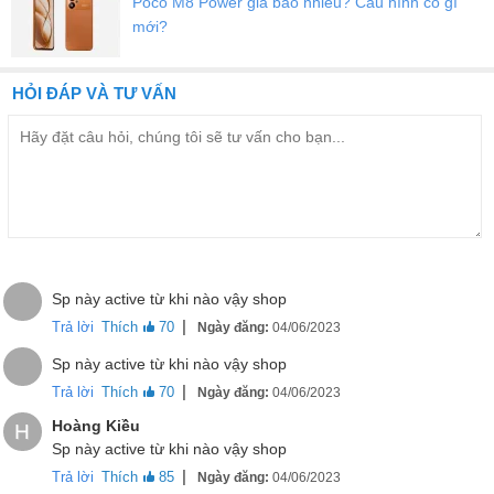
Poco M8 Power giá bao nhiêu? Cấu hình có gì
Màn hình
OLED Retina 6.7 inch
OLED Retina 6.7 inch
mới?
Thiết kế viên thuốc
Thiết kế tai thỏ
Dynamic Island
HỎI ĐÁP VÀ TƯ VẤN
Màn hình luôn bật
Độ phân giải
2796 x 1290 pixel
2778 x 1284 pixel
Mật độ điểm
460 PPI
458 PPI
ảnh
Độ sáng tối
2000 nits
1200 nits
Sp này active từ khi nào vậy shop
đa
|
Trả lời
Thích
70
Ngày đăng:
04/06/2023
Tần số quét
Từ 1Hz đến 120Hz
Từ 10Hz đến 120Hz
Sp này active từ khi nào vậy shop
|
Trả lời
Thích
70
Ngày đăng:
04/06/2023
Bộ vi xử lý
A16 Bionic
A15 Bionic
Hoàng Kiều
H
Dung lượng
6GB
6GB
Sp này active từ khi nào vậy shop
RAM
|
Trả lời
Thích
85
Ngày đăng:
04/06/2023