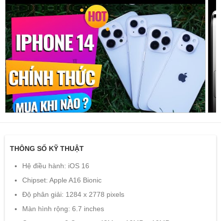
THÔNG SỐ KỸ THUẬT
Hệ điều hành: iOS 16
Chipset: Apple A16 Bionic
Độ phân giải: 1284 x 2778 pixels
Màn hình rộng: 6.7 inches