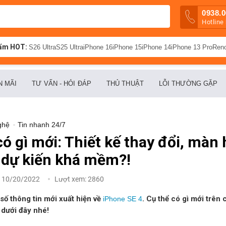
0938.0
Hotline
ẩm HOT:
S26 Ultra
S25 Ultra
iPhone 16
iPhone 15
iPhone 14
iPhone 13 Pro
Ren
N MÃI
TƯ VẤN - HỎI ĐÁP
THỦ THUẬT
LỖI THƯỜNG GẶP
ghệ
-
Tin nhanh 24/7
ó gì mới: Thiết kế thay đổi, màn 
n dự kiến khá mềm?!
:
10/20/2022
Lượt xem:
2860
 số thông tin mới xuất hiện về
. Cụ thể có gì mới trên
iPhone SE 4
t dưới đây nhé!