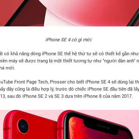
iPhone SE 4 có gì mới:
ất có khả năng dòng iPhone SE thế hệ thứ tư sẽ có thiết kế gần nh
hiên máy sẽ được trang bị một thiết tương tự như "người đàn anh" 
phá mới.
Tube Front Page Tech, Prosser cho biết ‌iPhone SE‌ 4 sẽ dùng lại thi
y đây cũng là điều hợp lý, trước đó chiếc iPhone SE đầu tiên đã lấy
13, sau đó iPhone SE‌ 2 và SE 3 dựa trên ‌iPhone‌ 8 của năm 2017.