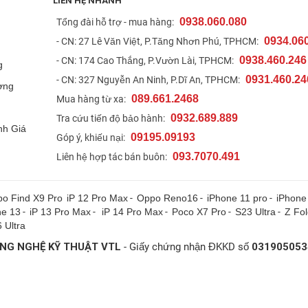
LIÊN HỆ NHANH
0938.060.080
t
Tổng đài hỗ trợ - mua hàng:
0934.06
- CN: 27 Lê Văn Việt, P.Tăng Nhơn Phú, TPHCM:
0938.460.246
- CN: 174 Cao Thắng, P.Vườn Lài, TPHCM:
g
0931.460.24
- CN: 327 Nguyễn An Ninh, P.Dĩ An, TPHCM:
ợng
089.661.2468
Mua hàng từ xa:
0932.689.889
Tra cứu tiến độ bảo hành:
nh Giá
09195.09193
Góp ý, khiếu nại:
093.7070.491
Liên hệ hợp tác bán buôn:
o Find X9 Pro
iP 12 Pro Max
-
Oppo Reno16
-
iPhone 11 pro
-
iPhone
ne 13
-
iP 13 Pro Max
-
iP 14 Pro Max
-
Poco X7 Pro
-
S23 Ultra
-
Z Fo
 Ultra
NG NGHỆ KỸ THUẬT VTL
- Giấy chứng nhận ĐKKD số
031905053