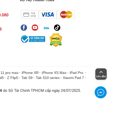
HỖ TRỢ THANH TOÁN
0.080
6
 11 pro max
-
iPhone XR
-
iPhone XS Max
-
iPad Pro
-
Lên đầu
ld5
-
Z Flip5
-
Tab S9
-
Tab S10 series
-
Xiaomi Pad 7
-
4
do Sở Tài Chính TPHCM cấp ngày 24/07/2025.