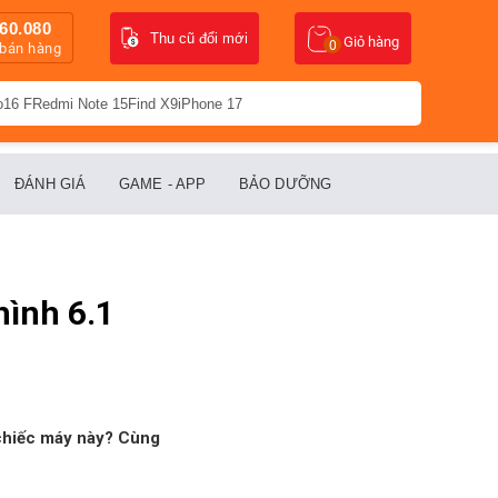
60.080
Thu cũ đổi mới
Giỏ hàng
0
 bán hàng
o16 F
Redmi Note 15
Find X9
iPhone 17
ĐÁNH GIÁ
GAME - APP
BẢO DƯỠNG
hình 6.1
 chiếc máy này? Cùng