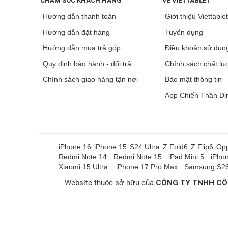
CHĂM SÓC KHÁCH HÀNG
VỀ VIETTABLET
Hướng dẫn thanh toán
Giới thiệu Viettable
Hướng dẫn đặt hàng
Tuyển dụng
Hướng dẫn mua trả góp
Điều khoản sử dụn
Quy định bảo hành - đổi trả
Chính sách chất lư
Chính sách giao hàng tận nơi
Bảo mật thông tin
App Chiến Thần Đị
iPhone 16
iPhone 15
S24 Ultra
Z Fold6
Z Flip6
Opp
Redmi Note 14
-
Redmi Note 15
-
iPad Mini 5
-
iPho
Xiaomi 15 Ultra
-
iPhone 17 Pro Max
-
Samsung S26
Website thuộc sở hữu của
CÔNG TY TNHH CÔ