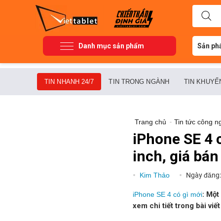
Danh mục sản phẩm
Sản ph
TIN NHANH 24/7
TIN TRONG NGÀNH
TIN KHUYẾ
Trang chủ
-
Tin tức công n
iPhone SE 4 c
inch, giá bá
Kim Thảo
Ngày đăng
: Một
iPhone SE 4 có gì mới
xem chi tiết trong bài viế