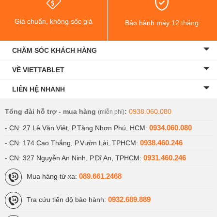
Giá chuẩn, không sốc giá
Bảo hành máy 12 tháng
CHĂM SÓC KHÁCH HÀNG
VỀ VIETTABLET
LIÊN HỆ NHANH
Tổng đài hỗ trợ - mua hàng
:
0938.060.080
(miễn phí)
0934.060.080
- CN: 27 Lê Văn Việt, P.Tăng Nhơn Phú, HCM:
0938.460.246
- CN: 174 Cao Thắng, P.Vườn Lài, TPHCM:
0931.460.246
- CN: 327 Nguyễn An Ninh, P.Dĩ An, TPHCM:
089.661.2468
Mua hàng từ xa:
0932.689.889
Tra cứu tiến độ bảo hành: