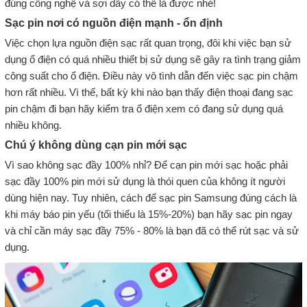
đúng công nghệ và sợi dây có thể là được nhé!
Sạc pin nơi có nguồn điện mạnh - ổn định
Việc chọn lựa nguồn điện sạc rất quan trọng, đôi khi việc bạn sử
dụng ổ điện có quá nhiều thiết bị sử dụng sẽ gây ra tình trạng giảm
công suất cho ổ điện. Điều này vô tình dẫn đến việc sạc pin chậm
hơn rất nhiều. Vì thế, bất kỳ khi nào bạn thấy điện thoại đang sạc
pin chậm đi bạn hãy kiểm tra ổ điện xem có đang sử dụng quá
nhiều không.
Chú ý không dùng cạn pin mới sạc
Vì sao không sạc đầy 100% nhỉ? Để cạn pin mới sạc hoặc phải
sạc đầy 100% pin mới sử dụng là thói quen của không ít người
dùng hiện nay. Tuy nhiên, cách để sạc pin Samsung đúng cách là
khi máy báo pin yếu (tối thiểu là 15%-20%) bạn hãy sạc pin ngay
và chỉ cần máy sạc đầy 75% - 80% là bạn đã có thể rút sạc và sử
dụng.