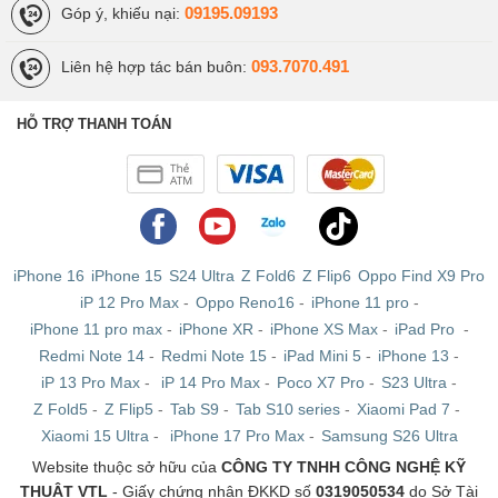
09195.09193
Góp ý, khiếu nại:
093.7070.491
Liên hệ hợp tác bán buôn:
HỖ TRỢ THANH TOÁN
iPhone 16
iPhone 15
S24 Ultra
Z Fold6
Z Flip6
Oppo Find X9 Pro
iP 12 Pro Max
-
Oppo Reno16
-
iPhone 11 pro
-
iPhone 11 pro max
-
iPhone XR
-
iPhone XS Max
-
iPad Pro
-
Redmi Note 14
-
Redmi Note 15
-
iPad Mini 5
-
iPhone 13
-
iP 13 Pro Max
-
iP 14 Pro Max
-
Poco X7 Pro
-
S23 Ultra
-
Z Fold5
-
Z Flip5
-
Tab S9
-
Tab S10 series
-
Xiaomi Pad 7
-
Xiaomi 15 Ultra
-
iPhone 17 Pro Max
-
Samsung S26 Ultra
Website thuộc sở hữu của
CÔNG TY TNHH CÔNG NGHỆ KỸ
THUẬT VTL
- Giấy chứng nhận ĐKKD số
0319050534
do Sở Tài