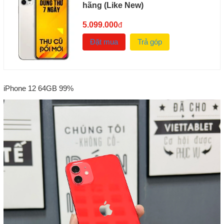
hãng (Like New)
5.099.000
đ
Đặt mua
Trả góp
iPhone 12 64GB 99%