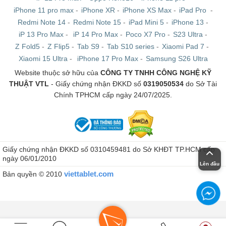
iPhone 11 pro max
-
iPhone XR
-
iPhone XS Max
-
iPad Pro
-
Redmi Note 14
-
Redmi Note 15
-
iPad Mini 5
-
iPhone 13
-
iP 13 Pro Max
-
iP 14 Pro Max
-
Poco X7 Pro
-
S23 Ultra
-
Z Fold5
-
Z Flip5
-
Tab S9
-
Tab S10 series
-
Xiaomi Pad 7
-
Xiaomi 15 Ultra
-
iPhone 17 Pro Max
-
Samsung S26 Ultra
Website thuộc sở hữu của
CÔNG TY TNHH CÔNG NGHỆ KỸ
THUẬT VTL
- Giấy chứng nhận ĐKKD số
0319050534
do Sở Tài
Chính TPHCM cấp ngày 24/07/2025.
Giấy chứng nhận ĐKKD số 0310459481 do Sở KHĐT TP.HCM cấp
ngày 06/01/2010
Lên đầu
viettablet.com
Bản quyền © 2010