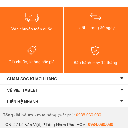
1 đổi 1 trong 30 ngày
Vận chuyển toàn quốc
Giá chuẩn, không sốc giá
Bảo hành máy 12 tháng
CHĂM SÓC KHÁCH HÀNG
VỀ VIETTABLET
LIÊN HỆ NHANH
Tổng đài hỗ trợ - mua hàng
:
0938.060.080
(miễn phí)
0934.060.080
- CN: 27 Lê Văn Việt, P.Tăng Nhơn Phú, HCM: