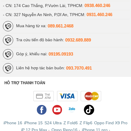
0938.460.246
- CN: 174 Cao Thắng, P.Vườn Lài, TPHCM:
0931.460.246
- CN: 327 Nguyễn An Ninh, P.Dĩ An, TPHCM:
089.661.2468
Mua hàng từ xa:
0932.689.889
Tra cứu tiến độ bảo hành:
09195.09193
Góp ý, khiếu nại:
093.7070.491
Liên hệ hợp tác bán buôn:
HỖ TRỢ THANH TOÁN
iPhone 16
iPhone 15
S24 Ultra
Z Fold6
Z Flip6
Oppo Find X9 Pro
iP 12 Pro Max
-
Oppo Reno16
-
iPhone 11 pro
-