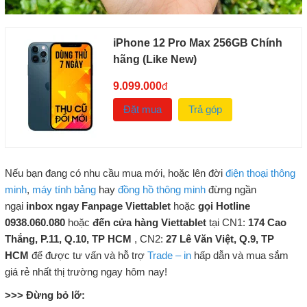
iPhone 12 Pro Max 256GB Chính
hãng (Like New)
9.099.000
đ
Đặt mua
Trả góp
Nếu bạn đang có nhu cầu mua mới, hoặc lên đời
điện thoại thông
minh
,
máy tính bảng
hay
đồng hồ thông minh
đừng ngần
ngại
inbox ngay Fanpage Viettablet
hoặc
gọi Hotline
0938.060.080
hoặc
đến cửa hàng Viettablet
tại CN1:
174 Cao
Thắng, P.11, Q.10, TP HCM
, CN2:
27 Lê Văn Việt, Q.9, TP
HCM
để được tư vấn và hỗ trợ
Trade – in
hấp dẫn và mua sắm
giá rẻ nhất thị trường ngay hôm nay!
>>> Đừng bỏ lỡ: