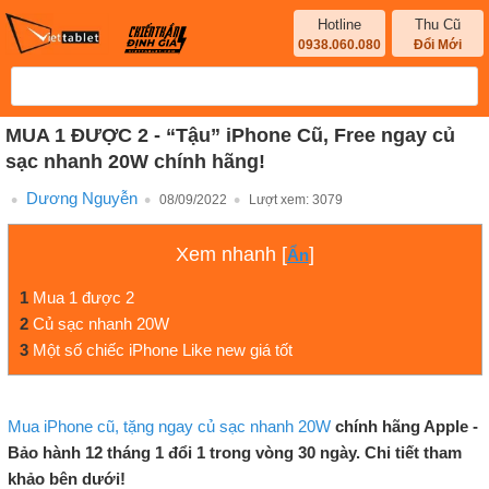
Hotline
Thu Cũ
0938.060.080
Đổi Mới
MUA 1 ĐƯỢC 2 - “Tậu” iPhone Cũ, Free ngay củ
sạc nhanh 20W chính hãng!
Dương Nguyễn
08/09/2022
Lượt xem:
3079
Xem nhanh
[
]
Ẩn
1
Mua 1 được 2
2
Củ sạc nhanh 20W
3
Một số chiếc iPhone Like new giá tốt
Mua
iPhone
cũ, tặng ngay củ sạc nhanh 20W
chính hãng Apple -
Bảo hành 12 tháng 1 đổi 1 trong vòng 30 ngày. Chi tiết tham
khảo bên dưới!