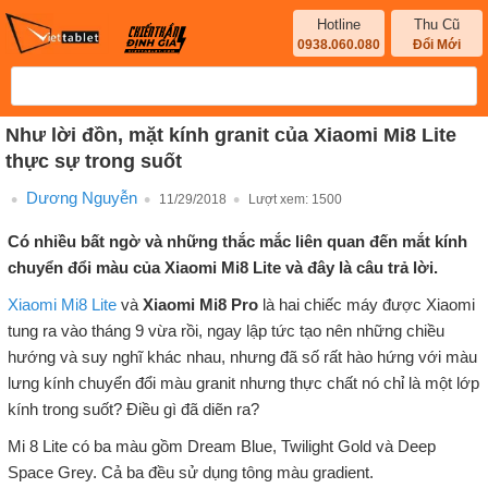
Hotline
Thu Cũ
0938.060.080
Đổi Mới
Như lời đồn, mặt kính granit của Xiaomi Mi8 Lite
thực sự trong suốt
Dương Nguyễn
11/29/2018
Lượt xem:
1500
Có nhiều bất ngờ và những thắc mắc liên quan đến mắt kính
chuyển đổi màu của Xiaomi Mi8 Lite và đây là câu trả lời.
Xiaomi Mi8 Lite
và
Xiaomi Mi8 Pro
là hai chiếc máy được Xiaomi
tung ra vào tháng 9 vừa rồi, ngay lập tức tạo nên những chiều
hướng và suy nghĩ khác nhau, nhưng đã số rất hào hứng với màu
lưng kính chuyển đổi màu granit nhưng thực chất nó chỉ là một lớp
kính trong suốt? Điều gì đã diẽn ra?
Mi 8 Lite có ba màu gồm Dream Blue, Twilight Gold và Deep
Space Grey. Cả ba đều sử dụng tông màu gradient.