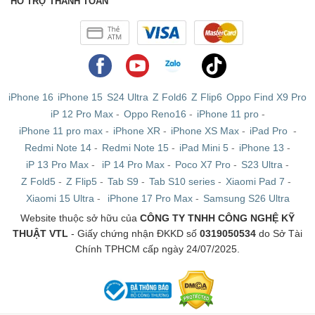
HỖ TRỢ THANH TOÁN
iPhone 16
iPhone 15
S24 Ultra
Z Fold6
Z Flip6
Oppo Find X9 Pro
iP 12 Pro Max
-
Oppo Reno16
-
iPhone 11 pro
-
iPhone 11 pro max
-
iPhone XR
-
iPhone XS Max
-
iPad Pro
-
Redmi Note 14
-
Redmi Note 15
-
iPad Mini 5
-
iPhone 13
-
iP 13 Pro Max
-
iP 14 Pro Max
-
Poco X7 Pro
-
S23 Ultra
-
Z Fold5
-
Z Flip5
-
Tab S9
-
Tab S10 series
-
Xiaomi Pad 7
-
Xiaomi 15 Ultra
-
iPhone 17 Pro Max
-
Samsung S26 Ultra
Website thuộc sở hữu của
CÔNG TY TNHH CÔNG NGHỆ KỸ
THUẬT VTL
- Giấy chứng nhận ĐKKD số
0319050534
do Sở Tài
Chính TPHCM cấp ngày 24/07/2025.