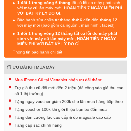
1 đổi 1 trong vòng 6 tháng
tất cả lỗi do máy phát sinh
với máy cũ lẫn máy mới,
HOÀN TIỀN 7 NGÀY MIỄN PHÍ
VỚI BẤT KỲ LÝ DO GÌ
.
Bảo hành sửa chữa từ tháng
thứ 6
đến đến
tháng 12
với máy mới (bao gồm cả nguồn , màn hình , faceid)
1 đổi 1 trong vòng 12 tháng tất cả lỗi do máy phát
sinh với máy cũ lẫn máy mới, HOÀN TIỀN 7 NGÀY
MIỄN PHÍ VỚI BẤT KỲ LÝ DO GÌ.
Thông tin bảo hành chi tiết
ƯU ĐÃI KHI MUA MÁY
Mua iPhone Cũ tại Viettablet nhận ưu đãi thêm:
Trợ giá thu cũ đổi mới đến 2 triệu (đã cộng vào giá thu cao
số 1 thị trường)
Tặng ngay voucher giảm 200k cho lần mua hàng tiếp theo
Tặng voucher 100k khi giới thiệu bạn bè đến mua
Tặng dán cường lực cao cấp & ốp magsafe cao cấp
Tặng cáp sạc chính hãng