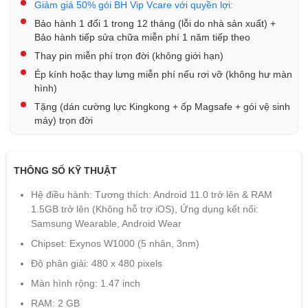
Giảm giá 50% gói BH Vip Vcare với quyền lợi:
Bảo hành 1 đổi 1 trong 12 tháng (lỗi do nhà sản xuất) +
Bảo hành tiếp sửa chữa miễn phí 1 năm tiếp theo
Thay pin miễn phí trọn đời (không giới hạn)
Ép kính hoặc thay lưng miễn phí nếu rơi vỡ (không hư màn
hình)
Tặng (dán cường lực Kingkong + ốp Magsafe + gói vệ sinh
máy) trọn đời
THÔNG SỐ KỸ THUẬT
Hệ điều hành: Tương thích: Android 11.0 trở lên & RAM
1.5GB trở lên (Không hỗ trợ iOS), Ứng dụng kết nối:
Samsung Wearable, Android Wear
Chipset: Exynos W1000 (5 nhân, 3nm)
Độ phân giải: 480 x 480 pixels
Màn hình rộng: 1.47 inch
RAM: 2 GB