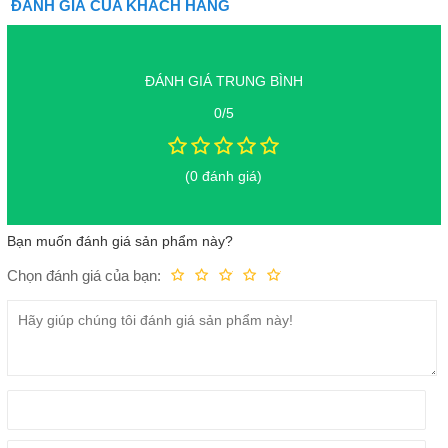
ĐÁNH GIÁ CỦA KHÁCH HÀNG
Độ sáng màn hình cao, rực rỡ và sắc nét
Samsung Galaxy Watch Ultra sử dụng màn hình AMOLED sống
ĐÁNH GIÁ TRUNG BÌNH
động. Với độ sáng cực đại lên đến 3.000 nits cho phép người dùng
xem nội dung rõ ràng ngay dưới ánh nắng mặt trời.
0/5
(0 đánh giá)
Bạn muốn đánh giá sản phẩm này?
Chọn đánh giá của bạn:
Kém
Fair
Trung bình
Rất tốt
Tuyệt vời!