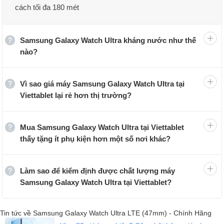
Giá Galaxy Watch Ultra
cách tối đa 180 mét
Phiên bản
Giá quốc tế
Giá thị trường
Samsung Galaxy Watch Ultra kháng nước như thế
Samsung Galaxy Watch
649 USD
16.990.000 đồng
nào?
Ultra
Đánh giá chi tiết Galaxy Watch Ultra
Vì sao giá máy Samsung Galaxy Watch Ultra tại
Samsung Galaxy Watch Ultra không chỉ sở hữu là một phụ kiện
Viettablet lại rẻ hơn thị trường?
mạnh mẽ mà còn là một sản phẩm thời trang phù hợp với nhiều đối
tượng sử dụng.
Thiết kế mạnh mẽ, bền bỉ
Mua Samsung Galaxy Watch Ultra tại Viettablet
thấy tặng ít phụ kiện hơn một số nơi khác?
Samsung Galaxy Watch Ultra sở hữu phong cách thiết kế độc đáo
và mới mẻ trong dòng
Samsung Watch
. Mặt đồng hồ hình tròn
cùng phần vỏ hình vuông tạo nên vẻ ngoài cứng cáp và khỏe
Làm sao để kiểm định được chất lượng máy
khoắn.
Samsung Galaxy Watch Ultra tại Viettablet?
Tin tức về Samsung Galaxy Watch Ultra LTE (47mm) - Chính Hãng