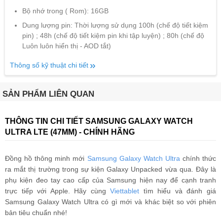
Bộ nhớ trong ( Rom): 16GB
Dung lượng pin: Thời lượng sử dụng 100h (chế độ tiết kiệm
pin) ; 48h (chế độ tiết kiệm pin khi tập luyện) ; 80h (chế độ
Luôn luôn hiển thị - AOD tắt)
Thông số kỹ thuật chi tiết
SẢN PHẨM LIÊN QUAN
THÔNG TIN CHI TIẾT SAMSUNG GALAXY WATCH
ULTRA LTE (47MM) - CHÍNH HÃNG
Đồng hồ thông minh mới
Samsung Galaxy Watch Ultra
chính thức
ra mắt thị trường trong sự kiện Galaxy Unpacked vừa qua. Đây là
phụ kiện đeo tay cao cấp của Samsung hiện nay để cạnh tranh
trực tiếp với Apple. Hãy cùng
Viettablet
tìm hiểu và đánh giá
Samsung Galaxy Watch Ultra có gì mới và khác biệt so với phiên
bản tiêu chuẩn nhé!