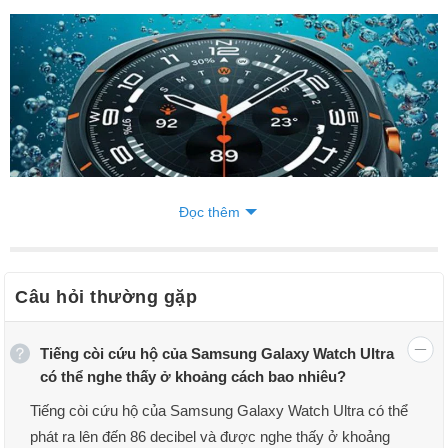
Đọc thêm
Câu hỏi thường gặp
Samsung Galaxy Watch Ultra
Tiếng còi cứu hộ của Samsung Galaxy Watch Ultra
Galaxy Watch Ultra giá bao nhiêu?
có thể nghe thấy ở khoảng cách bao nhiêu?
Đồng hồ thông minh
Galaxy Watch Ultra có giá là 649 USD, tương
đương 16,9 triệu đồng tại thị trường Việt Nam.
Tiếng còi cứu hộ của Samsung Galaxy Watch Ultra có thể
phát ra lên đến 86 decibel và được nghe thấy ở khoảng