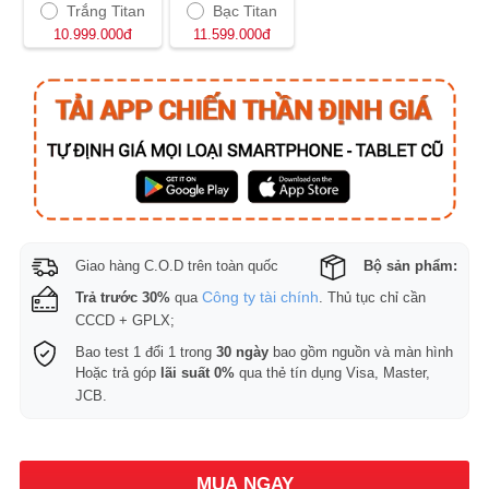
Trắng Titan
Bạc Titan
đ
đ
10.999.000
11.599.000
Giao hàng C.O.D trên toàn quốc
Bộ sản phẩm:
Công ty tài chính
Trả trước 30%
qua
. Thủ tục chỉ cần
CCCD + GPLX;
Bao test 1 đổi 1 trong
30 ngày
bao gồm nguồn và màn hình
Hoặc trả góp
lãi suất 0%
qua thẻ tín dụng Visa, Master,
JCB.
MUA NGAY