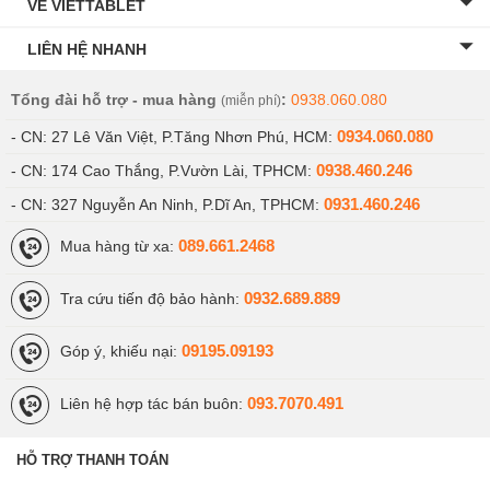
VỀ VIETTABLET
LIÊN HỆ NHANH
Tổng đài hỗ trợ - mua hàng
:
0938.060.080
(miễn phí)
0934.060.080
- CN: 27 Lê Văn Việt, P.Tăng Nhơn Phú, HCM:
0938.460.246
- CN: 174 Cao Thắng, P.Vườn Lài, TPHCM:
Nút Quick Button tiện lợi
0931.460.246
- CN: 327 Nguyễn An Ninh, P.Dĩ An, TPHCM:
Trong trường hợp khẩn cấp, người dùng chỉ cần giữ nút Quick
Button trong 5 giây, thiết bị sẽ phát ra âm thanh còi cứu hộ với âm
089.661.2468
Mua hàng từ xa:
lượng tối đa 85dB giúp thu hút sự chú ý cũng như tìm kiếm sự trợ
giúp từ xung quanh.
0932.689.889
Tra cứu tiến độ bảo hành:
Hiệu năng mạnh mẽ
09195.09193
Góp ý, khiếu nại:
Samsung Galaxy Watch Ultra trang bị bộ vi xử lý Exynos W1000
được sản xuất trên tiến trình 3nm của hãng. Kết hợp với GPS băng
093.7070.491
Liên hệ hợp tác bán buôn:
tần kép đem đến khả năng định vị chính xác hơn 20% so với phiên
bản trước đó.
HỖ TRỢ THANH TOÁN