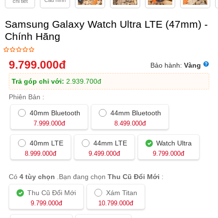
Cấu hình
chi tiết
Samsung Galaxy Watch Ultra LTE (47mm) -
Chính Hãng
9.799.000
đ
Bảo hành:
Vàng
Trả góp chỉ với:
2.939.700
đ
Phiên Bản :
40mm Bluetooth
44mm Bluetooth
đ
đ
7.999.000
8.499.000
40mm LTE
44mm LTE
Watch Ultra
đ
đ
đ
8.999.000
9.499.000
9.799.000
Có
4 tùy chọn
.Bạn đang chọn
Thu Cũ Đổi Mới
:
Thu Cũ Đổi Mới
Xám Titan
đ
đ
9.799.000
10.799.000