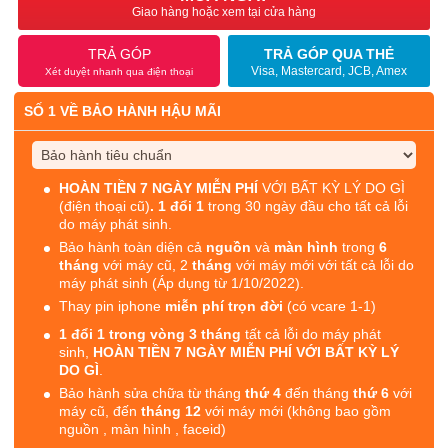
Giao hàng hoặc xem tại cửa hàng
TRẢ GÓP
TRẢ GÓP QUA THẺ
Visa, Mastercard, JCB, Amex
Xét duyệt nhanh qua điện thoại
SỐ 1 VỀ BẢO HÀNH HẬU MÃI
HOÀN TIỀN 7 NGÀY MIỄN PHÍ
VỚI BẤT KỲ LÝ DO GÌ
(điện thoại cũ)
. 1 đổi 1
trong 30 ngày đầu cho tất cả lỗi
do máy phát sinh.
Bảo hành toàn diện cả
nguồn
và
màn hình
trong
6
tháng
với máy cũ, 2
tháng
với máy mới với tất cả lỗi do
máy phát sinh (Áp dụng từ 1/10/2022).
Thay pin iphone
miễn phí trọn đời
(có vcare 1-1)
1 đổi 1 trong vòng 3 tháng
tất cả lỗi do máy phát
sinh,
HOÀN TIỀN 7 NGÀY MIỄN PHÍ VỚI BẤT KỲ LÝ
DO GÌ
.
Bảo hành sửa chữa từ tháng
thứ 4
đến tháng
thứ 6
với
máy cũ, đến
tháng 12
với máy mới (không bao gồm
nguồn , màn hình , faceid)