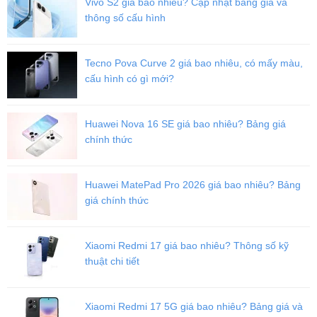
Vivo S2 giá bao nhiêu? Cập nhật bảng giá và
thông số cấu hình
Tecno Pova Curve 2 giá bao nhiêu, có mấy màu,
cấu hình có gì mới?
Huawei Nova 16 SE giá bao nhiêu? Bảng giá
chính thức
Thiết kế mạnh mẽ từ chất liệu Titan cao cấp
Huawei MatePad Pro 2026 giá bao nhiêu? Bảng
giá chính thức
Phần vỏ bên ngoài được chế tạo từ chất liệu Titan cao cấp, giúp
thiết bị có khả năng chống chịu ấn tượng trong mọi điều kiện khắc
nghiệt. Phụ kiện này chắc chắn sẽ phù hợp với những người dùng
Xiaomi Redmi 17 giá bao nhiêu? Thông số kỹ
yêu thích sự năng động và du lịch. Đây chắc chắn là người bạn
thuật chi tiết
đồng hành lý tưởng cho các hoạt động mạnh mẽ và đầy thử thách.
Samsung Watch Ultra mang đến 3 phiên bản màu sắc lần lượt là
Trắng Titan, Bạc Titan và Xám Titan. Mỗi màu đều có vẻ đẹp riêng,
Xiaomi Redmi 17 5G giá bao nhiêu? Bảng giá và
mang đến những món đồ phụ kiện thời trang và sang trọng.