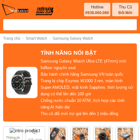
Hotline
Thu Cũ
0938.060.080
Đổi Mới
-
-
Trang chủ
Smart Watch
Samsung Galaxy Watch
TÍNH NĂNG NỔI BẬT
Samsung Galaxy Watch Ultra LTE (47mm) mới
fullbox nguyên seal
Bảo hành chính hãng Samsung VN toàn quốc
Trang bị chip Exynos W1000 3 nm, màn hình
Super AMOLED, mặt kính Sapphire, thời lượng sử
dụng có thể lên đến 100 giờ
Chống nước chuẩn 10 ATM, tích hợp các tính
năng AI hiện đại
Thu cũ đổi mới trợ giá lên đến 1 triệu đồng
Thông tin