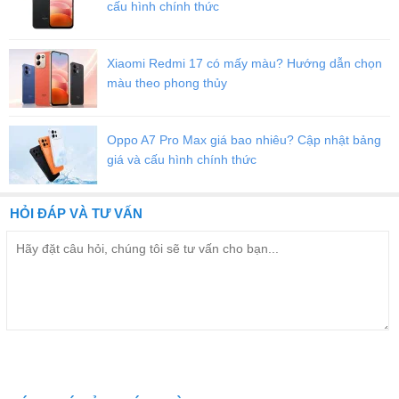
cấu hình chính thức
Xiaomi Redmi 17 có mấy màu? Hướng dẫn chọn
màu theo phong thủy
Oppo A7 Pro Max giá bao nhiêu? Cập nhật bảng
giá và cấu hình chính thức
HỎI ĐÁP VÀ TƯ VẤN
Samsung Galaxy Watch Ultra bền bỉ trong mọi điều kiện sử dụng
Đồng hồ có độ bền quân đội với khả năng kháng bụi kháng nước
đạt chuẩn IP68 và 10 ATM. Ngoài ra, phụ kiện còn đạt chuẩn chống
va đập MIL-STD-810H, mang đến sự yên tâm tuyệt đối trong mọi
hoạt động.