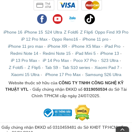
iPhone 16
iPhone 15
S24 Ultra
Z Fold6
Z Flip6
Oppo Find X9 Pro
iP 12 Pro Max
-
Oppo Reno16
-
iPhone 11 pro
-
iPhone 11 pro max
-
iPhone XR
-
iPhone XS Max
-
iPad Pro
-
Redmi Note 14
-
Redmi Note 15
-
iPad Mini 5
-
iPhone 13
-
iP 13 Pro Max
-
iP 14 Pro Max
-
Poco X7 Pro
-
S23 Ultra
-
Z Fold5
-
Z Flip5
-
Tab S9
-
Tab S10 series
-
Xiaomi Pad 7
-
Xiaomi 15 Ultra
-
iPhone 17 Pro Max
-
Samsung S26 Ultra
Website thuộc sở hữu của
CÔNG TY TNHH CÔNG NGHỆ KỸ
Galaxy Watch Ultra đo lường giấc ngủ chất lượng
THUẬT VTL
- Giấy chứng nhận ĐKKD số
0319050534
do Sở Tài
Chính TPHCM cấp ngày 24/07/2025.
Galaxy Watch Ultra còn trang bị tính năng cảm biến theo dõi sức
khỏe BioActive thế hệ mới mang đến khả năng theo dõi giấc ngủ và
quá trình tập luyện chính xác hơn. Thiết bị còn tích hợp tính năng
Sleep Apnea giúp phát hiện chứng ngưng thở khi ngủ và theo dõi
AGEs, một chỉ số quan trọng trong vấn đề lão hóa, giúp người
Giấy chứng nhận ĐKKD số 0310459481 do Sở KHĐT TP.HCM cấp
dùng chăm sóc sức khỏe cơ thể tốt hơn.