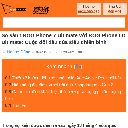
Hotline
Thu Cũ
0938.060.080
Đổi Mới
So sánh ROG Phone 7 Ultimate với ROG Phone 6D
Ultimate: Cuộc đối đầu của siêu chiến binh
Hoàng Dũng
04/20/2023
Lượt xem:
1087
Xem nhanh
[
]
Ẩn
0.1
Thiết kế không đổi, khe thoát nhiệt AeroActive Potal nổi bật
0.2
Hiệu năng đạt đỉnh, vượt trội nhờ Snapdragon 8 Gen 2
0.3
Camera không khác biệt, thời lượng sử dụng pin ấn tượng
hơn
0.4
Tóm lại
Trong sự kiện được diễn ra vào ngày 13 tháng 4 vừa qua,