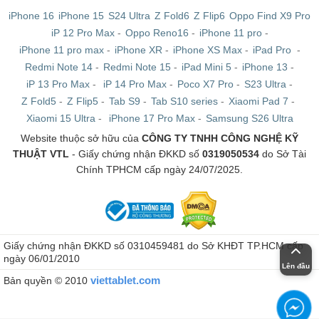
iPhone 16
iPhone 15
S24 Ultra
Z Fold6
Z Flip6
Oppo Find X9 Pro
iP 12 Pro Max
-
Oppo Reno16
-
iPhone 11 pro
-
iPhone 11 pro max
-
iPhone XR
-
iPhone XS Max
-
iPad Pro
-
Redmi Note 14
-
Redmi Note 15
-
iPad Mini 5
-
iPhone 13
-
iP 13 Pro Max
-
iP 14 Pro Max
-
Poco X7 Pro
-
S23 Ultra
-
Z Fold5
-
Z Flip5
-
Tab S9
-
Tab S10 series
-
Xiaomi Pad 7
-
Xiaomi 15 Ultra
-
iPhone 17 Pro Max
-
Samsung S26 Ultra
Website thuộc sở hữu của
CÔNG TY TNHH CÔNG NGHỆ KỸ
THUẬT VTL
- Giấy chứng nhận ĐKKD số
0319050534
do Sở Tài
Chính TPHCM cấp ngày 24/07/2025.
Giấy chứng nhận ĐKKD số 0310459481 do Sở KHĐT TP.HCM cấp
ngày 06/01/2010
Lên đầu
viettablet.com
Bản quyền © 2010