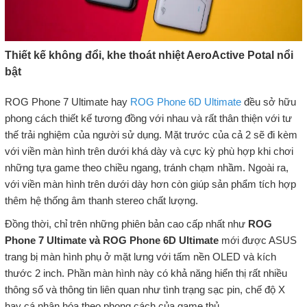
Thiết kế không đổi, khe thoát nhiệt AeroActive Potal nổi
bật
ROG Phone 7 Ultimate hay
ROG Phone 6D Ultimate
đều sở hữu
phong cách thiết kế tương đồng với nhau và rất thân thiện với tư
thế trải nghiệm của người sử dụng. Mặt trước của cả 2 sẽ đi kèm
với viền màn hình trên dưới khá dày và cực kỳ phù hợp khi chơi
những tựa game theo chiều ngang, tránh chạm nhầm. Ngoài ra,
với viền màn hình trên dưới dày hơn còn giúp sản phẩm tích hợp
thêm hệ thống âm thanh stereo chất lượng.
Đồng thời, chỉ trên những phiên bản cao cấp nhất như
ROG
Phone 7 Ultimate và ROG Phone 6D Ultimate
mới được ASUS
trang bị màn hình phụ ở mặt lưng với tấm nền OLED và kích
thước 2 inch. Phần màn hình này có khả năng hiển thị rất nhiều
thông số và thông tin liên quan như tình trạng sạc pin, chế độ X
hay cá nhân hóa theo phong cách của game thủ.