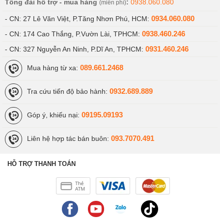
Tổng đài hỗ trợ - mua hàng
:
0938.060.080
(miễn phí)
0934.060.080
- CN: 27 Lê Văn Việt, P.Tăng Nhơn Phú, HCM:
0938.460.246
- CN: 174 Cao Thắng, P.Vườn Lài, TPHCM:
0931.460.246
- CN: 327 Nguyễn An Ninh, P.Dĩ An, TPHCM:
089.661.2468
Mua hàng từ xa:
0932.689.889
Tra cứu tiến độ bảo hành:
09195.09193
Góp ý, khiếu nại:
093.7070.491
Liên hệ hợp tác bán buôn:
HỖ TRỢ THANH TOÁN