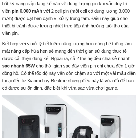
bất kỳ nâng cấp đáng kể nào về dung lượng pin khi vẫn duy trì
viên
pin 6,000 mAh
với 2 cell pin (mỗi cell có dung lượng 3,000
mAh) được đặt bên cạnh vi xử lý trung tâm. Điều này giúp cho
thiết bị tránh được lượng nhiệt trực tiếp ảnh hưởng tuổi thọ của
viên pin.
Kết hợp với vi xử lý tiết kiệm năng lượng hơn cùng hệ thống làm
mát nâng cấp hứa hẹn sẽ mang đến thời gian sử dụng thực tế
được cải thiện đáng kể. Ngoài ra, cả 2 thế hệ đều chia sẻ nhanh
sạc nhanh 65W
cho thời gian sạc đầy viên pin chỉ chưa đến 1 giờ
đồng hồ. Có thể tốc độ này vẫn còn chậm so với một vài mẫu điện
thoại đến từ Xiaomi hay Realme nhưng điều này là vừa đủ để bạn
có được sự ổn định, đặc biệt khi vừa sạc vừa chơi game.