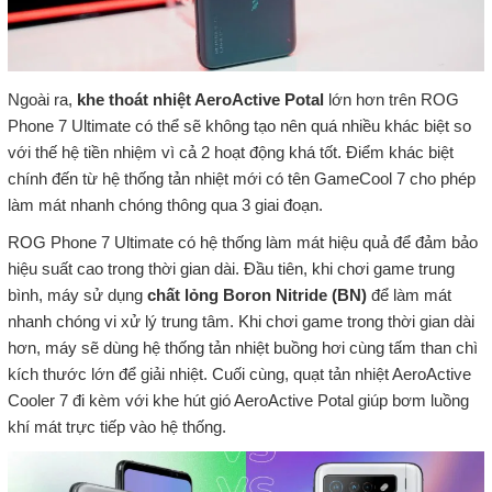
Ngoài ra,
khe thoát nhiệt AeroActive Potal
lớn hơn trên ROG
Phone 7 Ultimate có thể sẽ không tạo nên quá nhiều khác biệt so
với thế hệ tiền nhiệm vì cả 2 hoạt động khá tốt. Điểm khác biệt
chính đến từ hệ thống tản nhiệt mới có tên GameCool 7 cho phép
làm mát nhanh chóng thông qua 3 giai đoạn.
ROG Phone 7 Ultimate có hệ thống làm mát hiệu quả để đảm bảo
hiệu suất cao trong thời gian dài. Đầu tiên, khi chơi game trung
bình, máy sử dụng
chất lỏng Boron Nitride (BN)
để làm mát
nhanh chóng vi xử lý trung tâm. Khi chơi game trong thời gian dài
hơn, máy sẽ dùng hệ thống tản nhiệt buồng hơi cùng tấm than chì
kích thước lớn để giải nhiệt. Cuối cùng, quạt tản nhiệt AeroActive
Cooler 7 đi kèm với khe hút gió AeroActive Potal giúp bơm luồng
khí mát trực tiếp vào hệ thống.