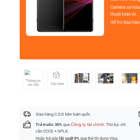
Camera sở hữu
thuật toán AI
.
Hỗ trợ bảo hành
Thông tin
Cấu hình
chi tiết
Giao hàng C.O.D trên toàn quốc
Công ty tài chính
Trả trước 30%
qua
. Thủ tục chỉ
cần CCCD + GPLX;
Hoặc trả góp
lãi suất 0%
qua thẻ tín dụng Visa,