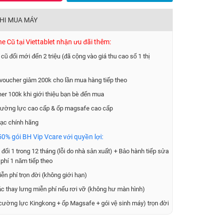
KHI MUA MÁY
 Cũ tại Viettablet nhận ưu đãi thêm:
 cũ đổi mới đến 2 triệu (đã cộng vào giá thu cao số 1 thị
voucher giảm 200k cho lần mua hàng tiếp theo
er 100k khi giới thiệu bạn bè đến mua
ường lực cao cấp & ốp magsafe cao cấp
ạc chính hãng
0% gói BH Vip Vcare với quyền lợi:
đổi 1 trong 12 tháng (lỗi do nhà sản xuất) + Bảo hành tiếp sửa
phí 1 năm tiếp theo
ễn phí trọn đời (không giới hạn)
ặc thay lưng miễn phí nếu rơi vỡ (không hư màn hình)
cường lực Kingkong + ốp Magsafe + gói vệ sinh máy) trọn đời