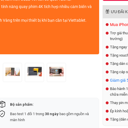
 tính năng
quay phim 4K
tích hợp nhiều cảm biến và
ƯU ĐÃI 
 Vàng trên mọi thiết bị khi bạn cần tại Viettablet.
Mua iPhone
Trợ giá thu
trường)
Tặng ngay 
Tặng vouch
Tặng dán c
Tặng cáp s
Giảm giá 5
Bảo hành 1 
chữa miễn 
Thay pin mi
Bộ sản phẩm:
Ép kính ho
Bao test 1 đổi 1 trong
30 ngày
bao gồm nguồn và
Tặng (dán 
màn hình