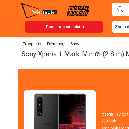
Danh mục sản phẩm
Sản ph
Trang chủ
-
Điện thoại
-
Sony
Sony Xperia 1 Mark IV mới (2 Sim) 
Xperia 1 IV có 
liệu kính
.
Màn hình trang