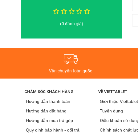
(0 đánh giá)
Thiết kế điện
Mặt sau của điện thoại này sẽ được hoàn thiện từ
chất l
chồng lên nhau theo chiều dọc. Kích thước máy cao gồ
Màu sắc sẵn có của máy:
đen, trắng, tím
đây là những m
Vận chuyển toàn quốc
Màn hình
Đối với màn hình, Sony Xperia 1 IV ấn tượng được trang
hình không quá lớn chỉ
6.5 inches
cầm trên tay rất gọn n
CHĂM SÓC KHÁCH HÀNG
VỀ VIETTABLET
Hướng dẫn thanh toán
Giới thiệu Viettable
Hướng dẫn đặt hàng
Tuyển dụng
Hướng dẫn mua trả góp
Điều khoản sử dụn
Quy định bảo hành - đổi trả
Chính sách chất lư