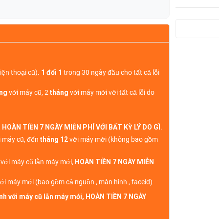
iện thoại cũ)
. 1 đổi 1
trong 30 ngày đầu cho tất cả lỗi
áng
với máy cũ, 2
tháng
với máy mới với tất cả lỗi do
,
HOÀN TIỀN 7 NGÀY MIỄN PHÍ VỚI BẤT KỲ LÝ DO GÌ
.
 máy cũ, đến
tháng 12
với máy mới (không bao gồm
h với máy cũ lẫn máy mới,
HOÀN TIỀN 7 NGÀY MIỄN
ới máy mới (bao gồm cả nguồn , màn hình , faceid)
sinh với máy cũ lẫn máy mới, HOÀN TIỀN 7 NGÀY