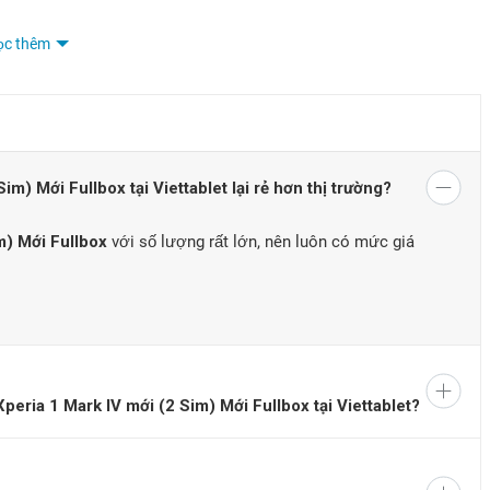
ọc thêm
m) Mới Fullbox tại Viettablet lại rẻ hơn thị trường?
m) Mới Fullbox
với số lượng rất lớn, nên luôn có mức giá
iện tốt trên màn hình và cả camera
 phiên bản tiền nhiệm. Đáng chú ý, mặt trước của Xperia 1 IV vẫn
eria 1 Mark IV mới (2 Sim) Mới Fullbox tại Viettablet?
chứa camera selfie cũng như các cảm biến khác.