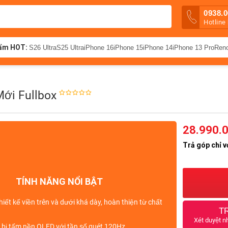
0938.0
Hotline
ẩm HOT:
S26 Ultra
S25 Ultra
iPhone 16
iPhone 15
iPhone 14
iPhone 13 Pro
Ren
Mới Fullbox
28.990.
Trả góp chỉ v
TÍNH NĂNG NỔI BẬT
thiết kế viền trên và dưới khá dày, hoàn thiện từ
chất
T
Xét duyệt n
 bị
tấm nền OLED
với
tần số quét 120Hz
.