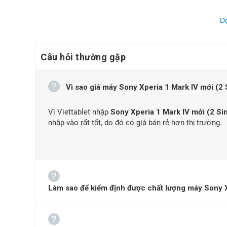
Đ
Câu hỏi thường gặp
Vì sao giá máy Sony Xperia 1 Mark IV mới (2 Si
Vì Viettablet nhập
Sony Xperia 1 Mark IV mới (2 Si
nhập vào rất tốt, do đó có giá bán rẻ hơn thị trường.
Sony Xperia 1 IV hoàn th
Thiết kế
Về mặt thiết kế,
không khác nhiều so với
Sony Xperia 1 IV
Làm sao để kiểm định được chất lượng máy Sony Xp
có thiết kế viền trên và dưới có kích thước khá dày để 