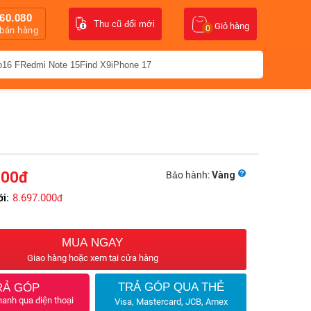
60.080
Thu cũ đổi mới
Giỏ hàng
0
 bán hàng
o16 F
Redmi Note 15
Find X9
iPhone 17
000
đ
Bảo hành:
Vàng
8.697.000
ới:
đ
MUA NGAY
Giao hàng hoặc xem tại cửa hàng
TRẢ GÓP QUA THẺ
RẢ GÓP
hanh qua điện thoại
Visa, Mastercard, JCB, Amex