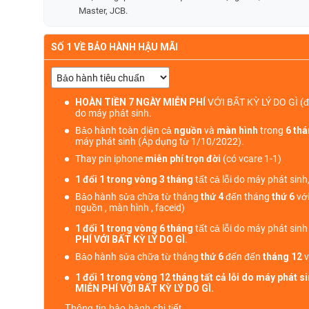
Master, JCB.
SỐ 1 VỀ BẢO HÀNH HẬU MÃI
HOÀN TIỀN 7 NGÀY MIỄN PHÍ
VỚI BẤT KỲ LÝ DO GÌ
(đ
do máy phát sinh.
Bảo hành toàn diện cả
nguồn
và
màn hình
trong
6 th
máy phát sinh (Áp dụng từ 1/10/2022).
Thay pin iphone
miễn phí trọn đời
(có vcare 1-1)
1 đổi 1 trong vòng 3 tháng
tất cả lỗi do máy phát sinh
Bảo hành sửa chữa từ tháng
thứ 4
đến tháng
thứ 6
với
nguồn , màn hình , faceid)
1 đổi 1 trong vòng 6 tháng
tất cả lỗi do máy phát sin
PHÍ VỚI BẤT KỲ LÝ DO GÌ
.
Bảo hành sửa chữa từ tháng
thứ 6
đến đến
tháng 12
v
1 đổi 1 trong vòng 12 tháng tất cả lỗi do máy phát 
MIỄN PHÍ VỚI BẤT KỲ LÝ DO GÌ.
Thông tin bảo hành chi tiết