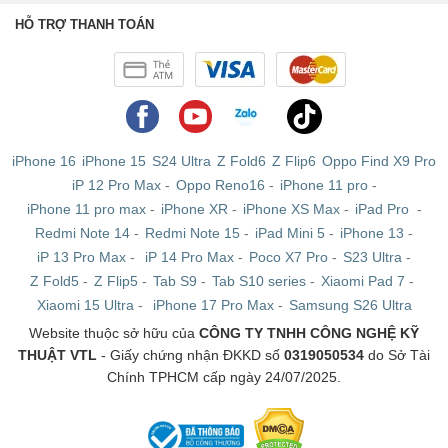
HỖ TRỢ THANH TOÁN
iPhone 16
iPhone 15
S24 Ultra
Z Fold6
Z Flip6
Oppo Find X9 Pro
iP 12 Pro Max
-
Oppo Reno16
-
iPhone 11 pro
-
iPhone 11 pro max
-
iPhone XR
-
iPhone XS Max
-
iPad Pro
-
Redmi Note 14
-
Redmi Note 15
-
iPad Mini 5
-
iPhone 13
-
iP 13 Pro Max
-
iP 14 Pro Max
-
Poco X7 Pro
-
S23 Ultra
-
Z Fold5
-
Z Flip5
-
Tab S9
-
Tab S10 series
-
Xiaomi Pad 7
-
Xiaomi 15 Ultra
-
iPhone 17 Pro Max
-
Samsung S26 Ultra
Website thuộc sở hữu của
CÔNG TY TNHH CÔNG NGHỆ KỸ
THUẬT VTL
- Giấy chứng nhận ĐKKD số
0319050534
do Sở Tài
Chính TPHCM cấp ngày 24/07/2025.