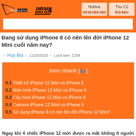
Hotline
Thu Cũ
0938.060.080
Đổi Mới
Đang sử dụng iPhone 8 có nên lên đời iPhone 12
Mini cuối năm nay?
Huy Bùi
11/20/2020
Lượt xem:
1209
Xem nhanh
[
]
Ẩn
0.1
Thiết kế iPhone 12 Mini và iPhone 8
0.2
Màn hình iPhone 12 Mini và iPhone 8
0.3
Cấu hình iPhone 12 Mini và iPhone 8
0.4
Camera iPhone 12 Mini và iPhone 8
0.5
Sử dụng iPhone 8 có nên lên đời iPhone 12 Mini?
Ngay khi 4 chiếc iPhone 12 mới được ra mắt không ít người