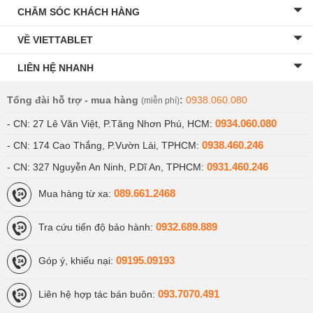
CHĂM SÓC KHÁCH HÀNG
VỀ VIETTABLET
LIÊN HỆ NHANH
Tổng đài hỗ trợ - mua hàng
:
0938.060.080
(miễn phí)
0934.060.080
- CN: 27 Lê Văn Việt, P.Tăng Nhơn Phú, HCM:
0938.460.246
- CN: 174 Cao Thắng, P.Vườn Lài, TPHCM:
0931.460.246
- CN: 327 Nguyễn An Ninh, P.Dĩ An, TPHCM:
089.661.2468
Mua hàng từ xa:
0932.689.889
Tra cứu tiến độ bảo hành:
09195.09193
Góp ý, khiếu nại:
093.7070.491
Liên hệ hợp tác bán buôn: