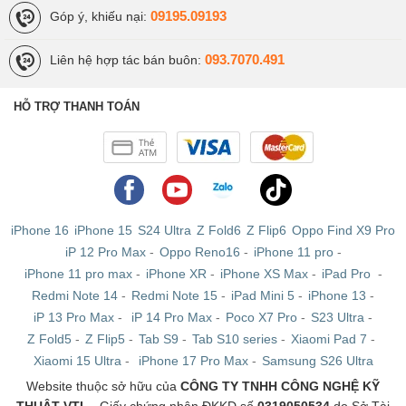
09195.09193
Góp ý, khiếu nại:
093.7070.491
Liên hệ hợp tác bán buôn:
HỖ TRỢ THANH TOÁN
Các dấu hiệu cho thấy điện thoại cần sửa chữa, thay linh
kiện
iPhone 16
iPhone 15
S24 Ultra
Z Fold6
Z Flip6
Oppo Find X9 Pro
iP 12 Pro Max
-
Oppo Reno16
-
iPhone 11 pro
-
Làm thế nào để chọn tiệm sửa chữa điện
iPhone 11 pro max
-
iPhone XR
-
iPhone XS Max
-
iPad Pro
-
thoại uy tín?
Redmi Note 14
-
Redmi Note 15
-
iPad Mini 5
-
iPhone 13
-
iP 13 Pro Max
-
iP 14 Pro Max
-
Poco X7 Pro
-
S23 Ultra
-
Z Fold5
-
Z Flip5
-
Tab S9
-
Tab S10 series
-
Xiaomi Pad 7
-
Khi tìm kiếm địa chỉ thay linh kiện điện thoại bạn cần chú
Xiaomi 15 Ultra
-
iPhone 17 Pro Max
-
Samsung S26 Ultra
ý đến những vấn đề sau:
Website thuộc sở hữu của
CÔNG TY TNHH CÔNG NGHỆ KỸ
Thương hiệu cửa hàng: Bạn không nên đến những cửa
THUẬT VTL
- Giấy chứng nhận ĐKKD số
0319050534
do Sở Tài