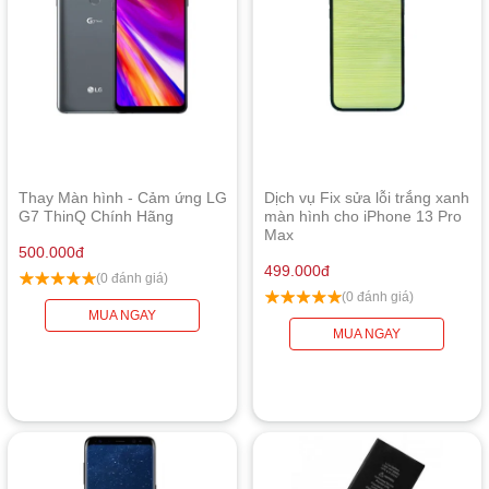
Thay Màn hình - Cảm ứng LG
Dịch vụ Fix sửa lỗi trắng xanh
G7 ThinQ Chính Hãng
màn hình cho iPhone 13 Pro
Max
500.000
đ
499.000
đ
(0 đánh giá)
(0 đánh giá)
MUA NGAY
MUA NGAY