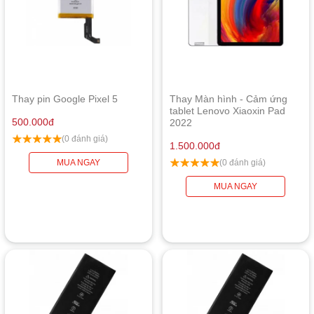
Thay pin Google Pixel 5
Thay Màn hình - Cảm ứng
tablet Lenovo Xiaoxin Pad
500.000
đ
2022
(0 đánh giá)
1.500.000
đ
MUA NGAY
(0 đánh giá)
MUA NGAY