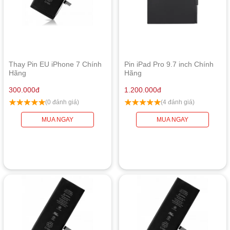
Thay Pin EU iPhone 7 Chính
Pin iPad Pro 9.7 inch Chính
Hãng
Hãng
300.000
đ
1.200.000
đ
(0 đánh giá)
(4 đánh giá)
MUA NGAY
MUA NGAY