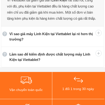
Vì Viettablet đã giảm giá bán
Linh Kiện
rất sâu rồi, cùng
với đó, phụ kiện tại Viettablet đều là hàng chất lượng cao
nên chỉ ưu đãi giảm giá khi mua kèm. Một số đơn vị bán
tặng kèm phụ kiện là hàng kém chất lượng có giá rất thấp.
Vì sao giá máy Linh Kiện tại Viettablet lại rẻ hơn thị
trường?
Làm sao để kiểm định được chất lượng máy Linh
Kiện tại Viettablet?
Sửa Chữa. Thay Linh Kiện Điện Thoại: Pin, Màn Hình,
Main Tại Viettablet
Các dấu hiệu cho thấy điện thoại cần sửa
chữa, thay linh kiện
1 đổi 1 trong 30 ngày
Vận chuyển toàn quốc
Dưới đây là một số biểu hiện cho thấy thiết bị của bạn có