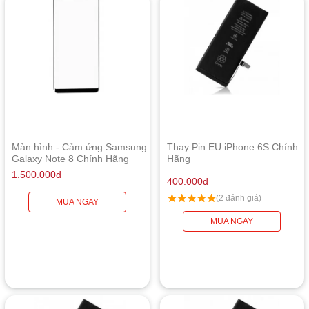
Màn hình - Cảm ứng Samsung
Thay Pin EU iPhone 6S Chính
Galaxy Note 8 Chính Hãng
Hãng
1.500.000
đ
400.000
đ
(2 đánh giá)
MUA NGAY
MUA NGAY