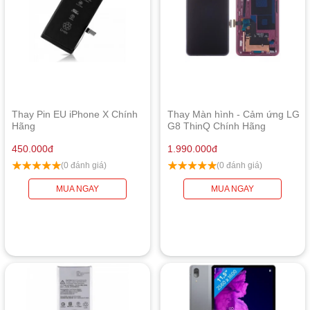
Thay Pin EU iPhone X Chính
Thay Màn hình - Cảm ứng LG
Hãng
G8 ThinQ Chính Hãng
450.000
đ
1.990.000
đ
(0 đánh giá)
(0 đánh giá)
MUA NGAY
MUA NGAY