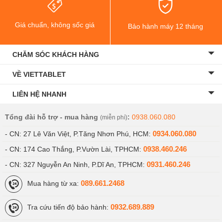
dấu hiệu bị hỏng:
Giá chuẩn, không sốc giá
Lỗi màn hình: Hệ thống cảm ứng bị đơ, liệt, màn hình bị
Bảo hành máy 12 tháng
sọc, xuất hiện nứt vỡ, hở sáng,….
CHĂM SÓC KHÁCH HÀNG
Lỗi sóng điện thoại: Điện thoại nghe gọi không có tiếng,
không bắt được sóng, sóng yếu,….
VỀ VIETTABLET
Lỗi loa trong, loa ngoài: Thiết bị không phát âm thanh,
LIÊN HỆ NHANH
không nghe được âm thanh cuộc gọi đến,….
Tổng đài hỗ trợ - mua hàng
:
0938.060.080
(miễn phí)
Lỗi camera: Điện thoại có biểu hiện camera bị mờ, đục,
0934.060.080
ống kính bị nứt vỡ, hình ảnh sau khi chụp bị lệch màu,
- CN: 27 Lê Văn Việt, P.Tăng Nhơn Phú, HCM:
không sắc nét,... thì bạn cần đến các trung tâm sửa
0938.460.246
- CN: 174 Cao Thắng, P.Vườn Lài, TPHCM:
chữa để kiểm tra.
0931.460.246
- CN: 327 Nguyễn An Ninh, P.Dĩ An, TPHCM:
Lỗi pin điện thoại: May bị hao pin, tuột pin nhanh chóng,
089.661.2468
Mua hàng từ xa:
pin sạc chậm hoặc sạc không vào pin,….
0932.689.889
Tra cứu tiến độ bảo hành: