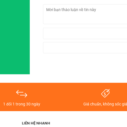
1 đổi 1 trong 30 ngày
Giá chuẩn, không sốc gi
LIÊN HỆ NHANH