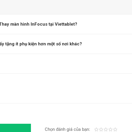
hay màn hình InFocus tại Viettablet?
ấy tặng ít phụ kiện hơn một số nơi khác?
Chọn đánh giá của bạn:
Kém
Fair
Trung bình
Rất tốt
Tuyệt vờ