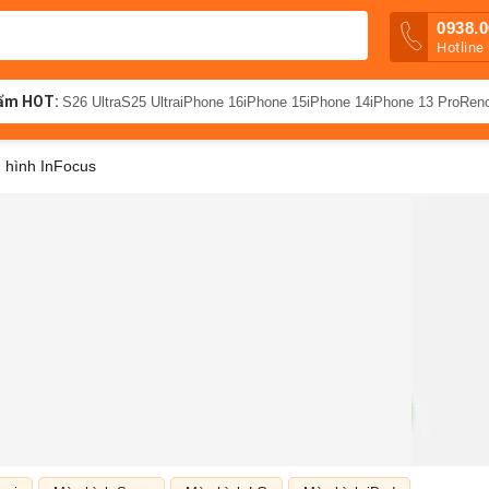
0938.0
Hotline
ẩm HOT:
S26 Ultra
S25 Ultra
iPhone 16
iPhone 15
iPhone 14
iPhone 13 Pro
Ren
 hình InFocus