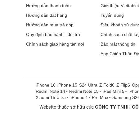
Hướng dẫn thanh toán
Giới thiệu Viettable
Hướng dẫn đặt hàng
Tuyển dụng
Hướng dẫn mua trả góp
Điều khoản sử dụn
Quy định bảo hành - đổi trả
Chính sách chất lư
Chính sách giao hàng tận nơi
Bảo mật thông tin
App Chiến Thần Đị
iPhone 16
iPhone 15
S24 Ultra
Z Fold6
Z Flip6
Opp
Redmi Note 14
-
Redmi Note 15
-
iPad Mini 5
-
iPho
Xiaomi 15 Ultra
-
iPhone 17 Pro Max
-
Samsung S26
Website thuộc sở hữu của
CÔNG TY TNHH CÔ