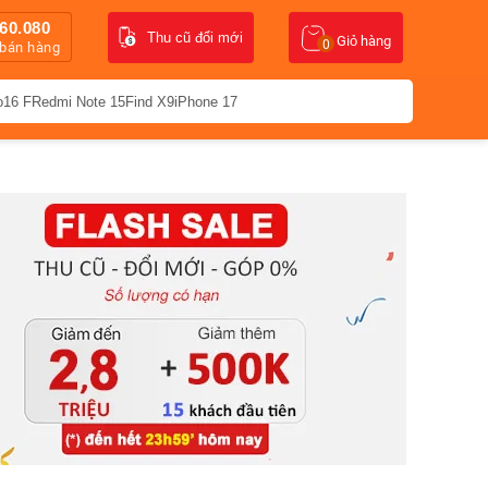
60.080
Thu cũ đổi mới
Giỏ hàng
0
 bán hàng
o16 F
Redmi Note 15
Find X9
iPhone 17