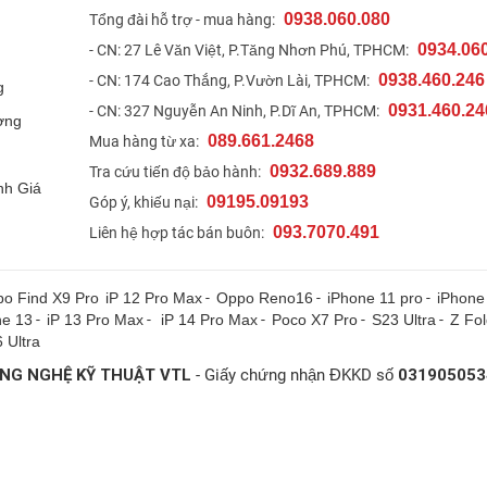
0938.060.080
t
Tổng đài hỗ trợ - mua hàng:
0934.06
- CN: 27 Lê Văn Việt, P.Tăng Nhơn Phú, TPHCM:
0938.460.246
- CN: 174 Cao Thắng, P.Vườn Lài, TPHCM:
g
0931.460.24
- CN: 327 Nguyễn An Ninh, P.Dĩ An, TPHCM:
ợng
089.661.2468
Mua hàng từ xa:
0932.689.889
Tra cứu tiến độ bảo hành:
nh Giá
09195.09193
Góp ý, khiếu nại:
093.7070.491
Liên hệ hợp tác bán buôn:
o Find X9 Pro
iP 12 Pro Max
-
Oppo Reno16
-
iPhone 11 pro
-
iPhone
ne 13
-
iP 13 Pro Max
-
iP 14 Pro Max
-
Poco X7 Pro
-
S23 Ultra
-
Z Fo
 Ultra
NG NGHỆ KỸ THUẬT VTL
- Giấy chứng nhận ĐKKD số
031905053