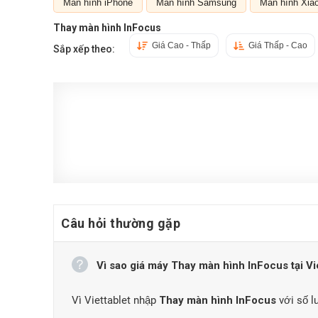
Màn hình iPhone
Màn hình Samsung
Màn hình Xia
Thay màn hình InFocus
Giá Cao - Thấp
Giá Thấp - Cao
Sắp xếp theo:
Câu hỏi thường gặp
Vì sao giá máy Thay màn hình InFocus tại Viet
Vì Viettablet nhập
Thay màn hình InFocus
với số l