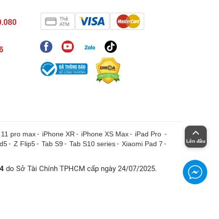
0.080
6
 11 pro max
-
iPhone XR
-
iPhone XS Max
-
iPad Pro
-
Lên đầu
ld5
-
Z Flip5
-
Tab S9
-
Tab S10 series
-
Xiaomi Pad 7
-
4
do Sở Tài Chính TPHCM cấp ngày 24/07/2025.