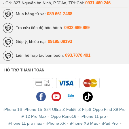
0931.460.246
- CN: 327 Nguyễn An Ninh, P.Dĩ An, TPHCM:
089.661.2468
Mua hàng từ xa:
0932.689.889
Tra cứu tiến độ bảo hành:
09195.09193
Góp ý, khiếu nại:
093.7070.491
Liên hệ hợp tác bán buôn:
HỖ TRỢ THANH TOÁN
iPhone 16
iPhone 15
S24 Ultra
Z Fold6
Z Flip6
Oppo Find X9 Pro
iP 12 Pro Max
-
Oppo Reno16
-
iPhone 11 pro
-
iPhone 11 pro max
-
iPhone XR
-
iPhone XS Max
-
iPad Pro
-