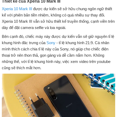
Thiết kế của Xperia 10 Mark III
Xperia 10 Mark III
được dự kiến sẽ sở hữu chung ngôn ngữ thiết
kế với phiên bản tiền nhiệm, không có quá nhiều sự thay đổi.
Xperia 10 Mark III vẫn sở hữu thiết kế truyền thống, cạnh viền trên
dày để đặt camera selfie và loa ngoài.
Bên cạnh đó, chiếc máy này được dự kiến vẫn sẽ giữ nguyên tỉ lệ
khung hình đăc trưng của
Sony
- tỉ lệ khung hình 21:9. Cá nhân
mình thích cách chia tỉ lệ này của Sony, nó giúp cho chiếc điện
thoại trở nên thon thả, gọn gàng và dễ cầm nắm hơn. Không
những thế, với tỉ lệ khung hình này, việc xem video trên youtube
cũng sẽ thích mắt hơn.