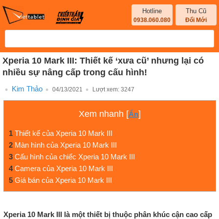
Hotline
Thu Cũ
0938.060.080
Đổi Mới
Xperia 10 Mark III: Thiết kế ‘xưa cũ’ nhưng lại có
nhiều sự nâng cấp trong cấu hình!
Kim Thảo
04/13/2021
Lượt xem:
3247
Xem nhanh
[
]
Ẩn
1
Thiết kế của Xperia 10 Mark III
2
Màn hình của Xperia 10 Mark III
3
Cấu hình của chiếc Xperia 10 Mark III
4
Camera của Xperia 10 Mark III
5
Giá bán của Xperia 10 Mark III
Xperia 10 Mark III là một thiết bị thuộc phân khúc cận cao cấp