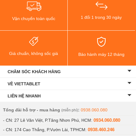
1 đổi 1 trong 30 ngày
Vận chuyển toàn quốc
Giá chuẩn, không sốc giá
Bảo hành máy 12 tháng
CHĂM SÓC KHÁCH HÀNG
VỀ VIETTABLET
LIÊN HỆ NHANH
Tổng đài hỗ trợ - mua hàng
:
0938.060.080
(miễn phí)
0934.060.080
- CN: 27 Lê Văn Việt, P.Tăng Nhơn Phú, HCM:
0938.460.246
- CN: 174 Cao Thắng, P.Vườn Lài, TPHCM: