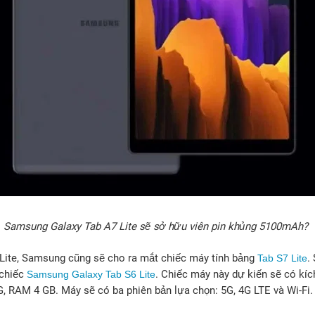
Samsung Galaxy Tab A7 Lite sẽ sở hữu viên pin khủng 5100mAh?
 Lite, Samsung cũng sẽ cho ra mắt chiếc máy tính bảng
.
Tab S7 Lite
 chiếc
. Chiếc máy này dự kiến sẽ có kí
Samsung Galaxy Tab S6 Lite
, RAM 4 GB. Máy sẽ có ba phiên bản lựa chọn: 5G, 4G LTE và Wi-Fi.