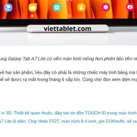
ng Galaxy Tab A7 Lite có viền màn hình mỏng hơn phiên bản tiền 
về hai sản phẩm, liệu đây có phải là những chiếc máy tính bảng m
thể sẽ được ra mắt trong tháng 6 sắp tới. Cùng chờ đón xem diện m
n in 3D: Thiết kế quen thuộc, đập tan tin đồn TOUCH ID trong màn hìn
 Lite lộ diện: Chip Helio P22T, màn hình 8.4 inch, pin 5100mAh, sẽ r