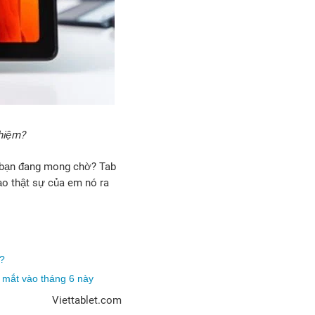
nhiệm?
à bạn đang mong chờ? Tab
ạo thật sự của em nó ra
h?
a mắt vào tháng 6 này
Viettablet.com