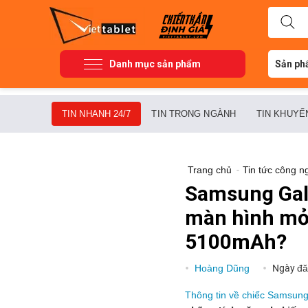
Danh mục sản phẩm
Sản ph
TIN NHANH 24/7
TIN TRONG NGÀNH
TIN KHUYẾ
Trang chủ
-
Tin tức công n
Samsung Gala
màn hình mỏn
5100mAh?
Hoàng Dũng
Ngày đă
Thông tin về chiếc Samsung