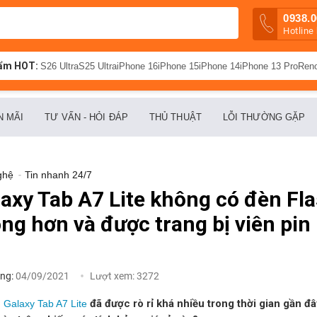
0938.0
Hotline
ẩm HOT:
S26 Ultra
S25 Ultra
iPhone 16
iPhone 15
iPhone 14
iPhone 13 Pro
Ren
N MÃI
TƯ VẤN - HỎI ĐÁP
THỦ THUẬT
LỖI THƯỜNG GẶP
ghệ
-
Tin nhanh 24/7
xy Tab A7 Lite không có đèn Fla
g hơn và được trang bị viên pin
ng:
04/09/2021
Lượt xem:
3272
đã được rò rỉ khá nhiều trong thời gian gần 
 Galaxy Tab A7 Lite