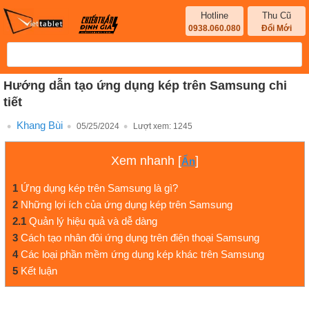
Hotline
Thu Cũ
0938.060.080
Đổi Mới
Hướng dẫn tạo ứng dụng kép trên Samsung chi
tiết
Khang Bùi
05/25/2024
Lượt xem:
1245
Xem nhanh
[
]
Ẩn
1
Ứng dụng kép trên Samsung là gì?
2
Những lợi ích của ứng dụng kép trên Samsung
2.1
Quản lý hiệu quả và dễ dàng
3
Cách tạo nhân đôi ứng dụng trên điện thoại Samsung
4
Các loại phần mềm ứng dụng kép khác trên Samsung
5
Kết luận